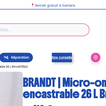
Retrait gratuit à Sarrians
Réparation
Nos conseils
ble 26 L Bms6115b2
BRANDT | Micro-o
encastrable 26 L 