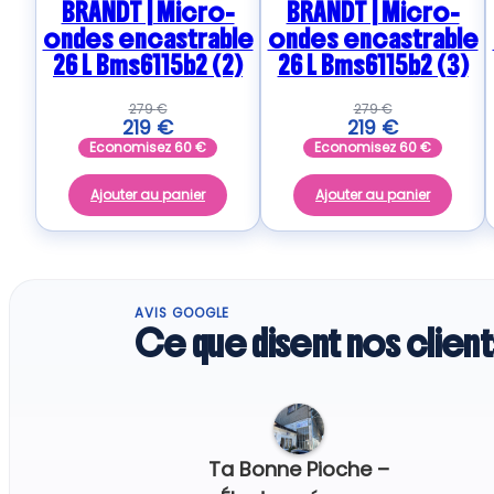
BRANDT | Micro-
BRANDT | Micro-
ondes encastrable
ondes encastrable
26 L Bms6115b2 (2)
26 L Bms6115b2 (3)
279
€
279
€
219
€
219
€
Economisez
60
€
Economisez
60
€
Ajouter au panier
Ajouter au panier
AVIS GOOGLE
Ce que disent nos client
Ta Bonne Pioche –