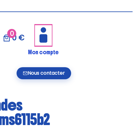
0
0 €
Mon compte
Nous contacter
ndes
Bms6115b2