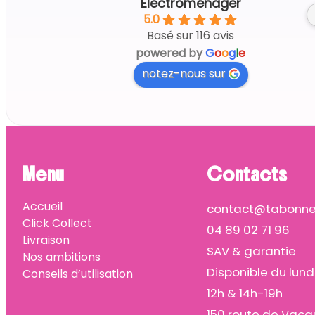
Électroménager
5.0
Basé sur 116 avis
powered by
G
o
o
g
l
e
notez-nous sur
Menu
Contacts
Accueil
contact@tabonnep
Click Collect
04 89 02 71 96
Livraison
SAV & garantie
Nos ambitions
Disponible du lund
Conseils d’utilisation
12h & 14h-19h
150 route de Vacq