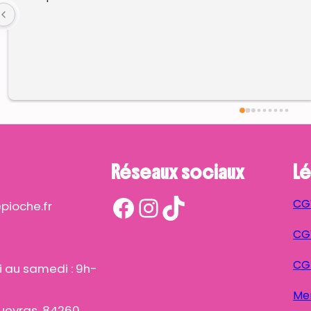
Réseaux sociaux
Lé
Facebook
Instagram
TikTok
CG
ioche.fr
CGV
CG
i au samedi : 9h-
Men
ueyras, 84260