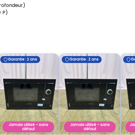
profondeur)
× P)
Garantie : 2 ans
Garantie : 2 ans
Ga
Jamais utilisé – sans
Jamais utilisé – sans
Ja
défaut
défaut