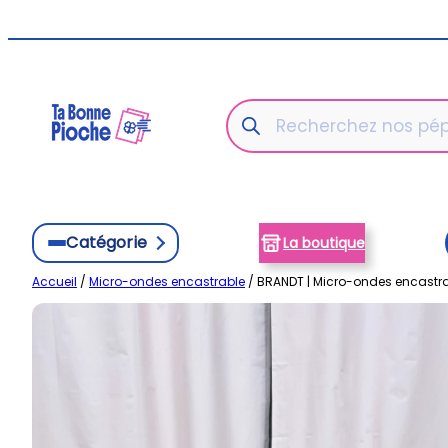
Aller
au
contenu
Recherche
de
produits
Catégorie
La boutique
Accueil
/
Micro-ondes encastrable
/ BRANDT | Micro-ondes encastra