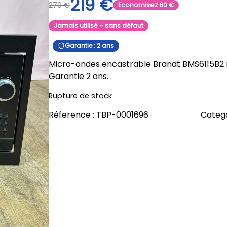
219
€
279
€
Economisez
60
€
Jamais utilisé – sans défaut
Garantie : 2 ans
Micro-ondes encastrable Brandt BMS6115B2 ne
Garantie 2 ans.
Rupture de stock
Réference :
TBP-0001696
Catego