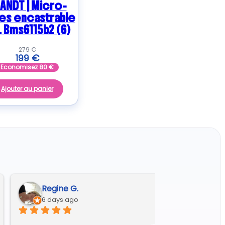
ANDT | Micro-
es encastrable
L Bms6115b2 (6)
279
€
199
€
Economisez
80
€
Ajouter au panier
Regine G.
6 days ago