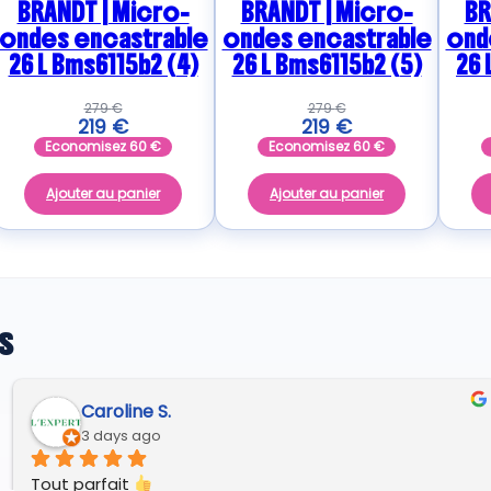
BRANDT | Micro-
BRANDT | Micro-
BR
ondes encastrable
ondes encastrable
ond
26 L Bms6115b2 (4)
26 L Bms6115b2 (5)
26 
279
€
279
€
219
€
219
€
Economisez
60
€
Economisez
60
€
Ajouter au panier
Ajouter au panier
s
Caroline S.
3 days ago
Tout parfait 