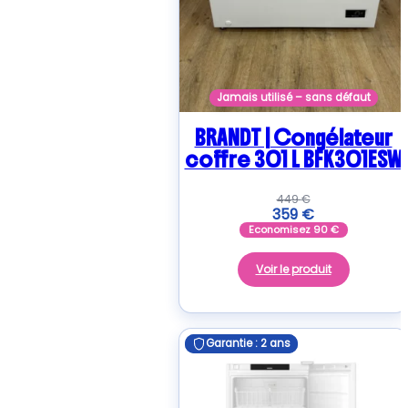
Jamais utilisé – sans défaut
BRANDT | Congélateur
coffre 301 L BFK301ESW
449
€
359
€
Economisez
90
€
Voir le produit
Garantie : 2 ans
Garantie : 2 ans