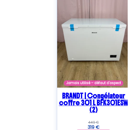
Jamais utilisé – défaut d'aspect
BRANDT | Congélateur
coffre 301 L BFK301ESW
(2)
449
€
319
€