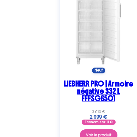
Neuf
LIEBHERR PRO | Armoire
négative 332 L
FFFSG6501
3 010
€
2 999
€
Economisez
11
€
Voir le produit