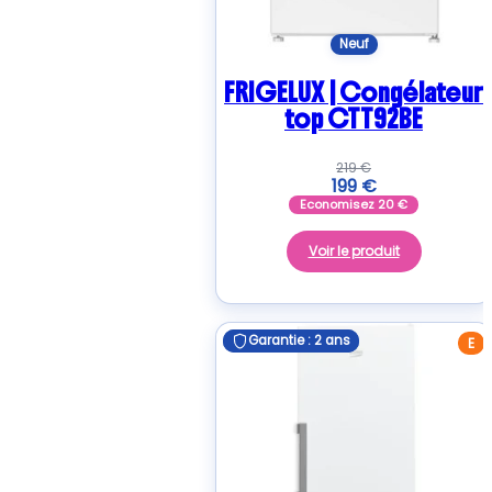
Neuf
FRIGELUX | Congélateur
top CTT92BE
219
€
199
€
Economisez
20
€
Voir le produit
Garantie : 2 ans
Garantie : 2 ans
E