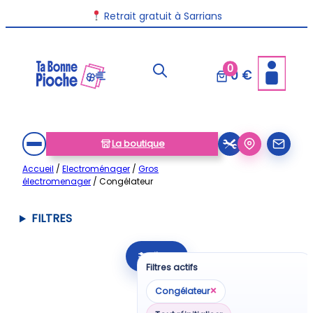
Aller
Retrait gratuit à Sarrians
au
contenu
0
0 €
La boutique
Accueil
/
Electroménager
/
Gros
électromenager
/ Congélateur
FILTRES
Filtrer
Filtres actifs
×
Congélateur