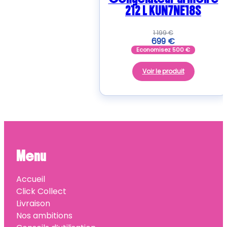
212 L KUN7NE18S
1 199
€
699
€
Economisez
500
€
Voir le produit
Menu
Accueil
Click Collect
Livraison
Nos ambitions