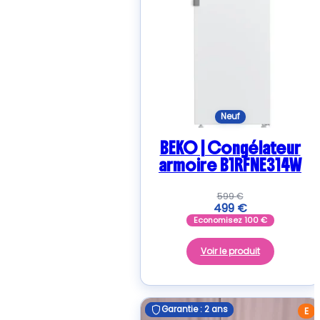
Neuf
BEKO | Congélateur
armoire B1RFNE314W
599
€
499
€
Economisez
100
€
Voir le produit
Garantie : 2 ans
Garantie : 2 ans
E