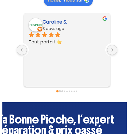
Regine G.
6 days ago
Ta Bonne Pioche, l’expert
réparation & prix cassé