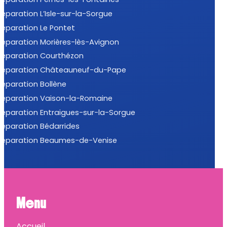
Réparation L’Isle-sur-la-Sorgue
Réparation Le Pontet
Réparation Morières-lès-Avignon
Réparation Courthézon
Réparation Châteauneuf-du-Pape
Réparation Bollène
Réparation Vaison-la-Romaine
Réparation Entraigues-sur-la-Sorgue
Réparation Bédarrides
Réparation Beaumes-de-Venise
Menu
Accueil