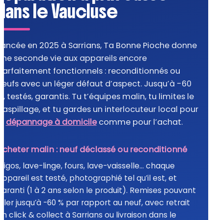
dans le Vaucluse
Lancée en 2025 à Sarrians, Ta Bonne Pioche donne
une seconde vie aux appareils encore
parfaitement fonctionnels : reconditionnés ou
neufs avec un léger défaut d’aspect. Jusqu’à -60
%, testés, garantis. Tu t’équipes malin, tu limites le
gaspillage, et tu gardes un interlocuteur local pour
le
dépannage à domicile
comme pour l’achat.
Acheter malin : neuf déclassé ou reconditionné
Frigos, lave-linge, fours, lave-vaisselle… chaque
appareil est testé, photographié tel qu’il est, et
garanti (1 à 2 ans selon le produit). Remises pouvant
aller jusqu’à -60 % par rapport au neuf, avec retrait
en click & collect à Sarrians ou livraison dans le