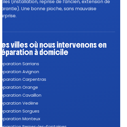
utiles (installation, reprise de l’ancien, extension de
garantie). Une bonne pioche, sans mauvaise
surprise.
Les villes où nous intervenons en
réparation à domicile
Réparation Sarrians
Réparation Avignon
Réparation Carpentras
Réparation Orange
Réparation Cavaillon
Réparation Vedène
Réparation Sorgues
Réparation Monteux
Réparation Pernes-les-Fontaines