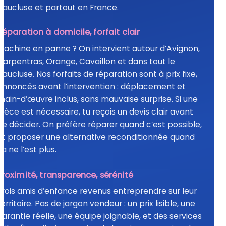
Vaucluse et partout en France.
Réparation à domicile, forfait clair
Machine en panne ? On intervient autour d’Avignon,
Carpentras, Orange, Cavaillon et dans tout le
Vaucluse. Nos forfaits de réparation sont à prix fixe,
annoncés avant l’intervention : déplacement et
main-d’œuvre inclus, sans mauvaise surprise. Si une
pièce est nécessaire, tu reçois un devis clair avant
de décider. On préfère réparer quand c’est possible,
et proposer une alternative reconditionnée quand
ça ne l’est plus.
Proximité, transparence, sérénité
Trois amis d’enfance revenus entreprendre sur leur
territoire. Pas de jargon vendeur : un prix lisible, une
garantie réelle, une équipe joignable, et des services