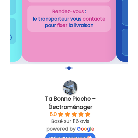
s,
Rendez-vous
:
1 
le transporteur vous
contacte
pour
fixer
la livraison
 14h)
Nou
Ta Bonne Pioche –
Électroménager
5.0
Basé sur 116 avis
powered by
G
o
o
g
l
e
notez-nous sur