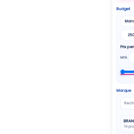
Budget
Moin
25
Prix pe
MIN.
Marque
Reche
une
marq
BRAN
74 pro