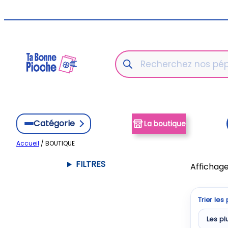
Aller
au
contenu
Recherche
de
produits
Catégorie
La boutique
Accueil
/ BOUTIQUE
FILTRES
Affichage
Trier les