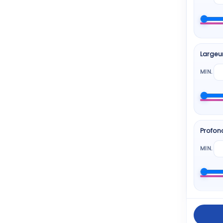
BEKO
6 pro
Largeu
HISE
6 pro
MIN.
SAM
6 pro
Profon
BOS
5 pro
MIN.
Elect
5 pro
ESSEN
5 pro