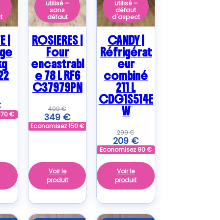
–
utilisé –
utilisé –
sans
défaut
t
défaut
d'aspect
E |
ROSIERES |
CANDY |
nge
Four
Réfrigérat
kg
encastrabl
eur
22
e 78 L RF6
combiné
C37979PN
211 L
CDG1S514E
€
W
499
€
z
70
€
349
€
Economisez
150
€
299
€
209
€
Economisez
90
€
Voir le
Voir le
produit
produit