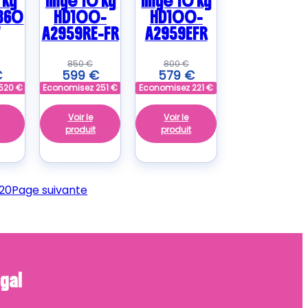
 kg
linge 10 kg
linge 10 kg
860
HD100-
HD100-
A2959RE-FR
A2959EFR
850
€
800
€
€
599
€
579
€
520
€
Economisez
251
€
Economisez
221
€
Voir le
Voir le
produit
produit
20
Page suivante
gal