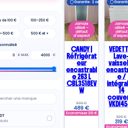
Garantie : 2 ans
Garantie : 2 ans
Garantie
Garantie
E
s de 100 €
100–250 €
Jamais
Jamai
utilisé –
utilisé 
défaut
défaut
0–500 €
500 € et +
d'aspect
d'aspec
rsonnalisé
CANDY |
VEDETT
Réfrigérat
Lave
€
MAX.
€
eur
vaisse
encastrabl
encastr
e 263 L
e /
CBL3518EV
intégra
W
14
rcher
couve
VKDI45
699
€
489
€
ue
Economisez
210
€
DT
399
€
319
€
duits
Economise