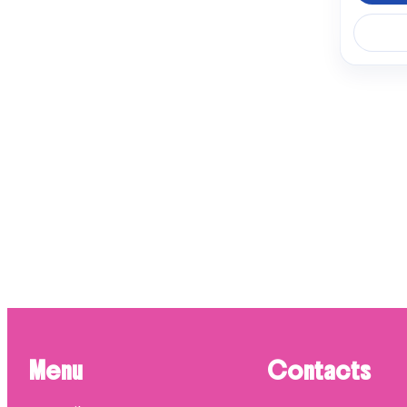
SAUT
5 pro
ASK
4 prod
FRIGE
4 prod
LG
4 prod
WHIR
4 prod
Menu
Contacts
ROSI