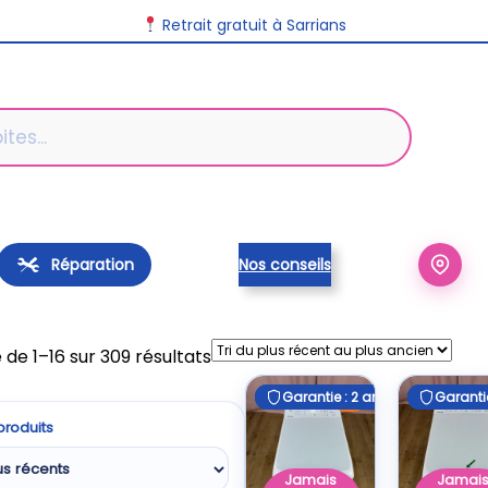
Retrait gratuit à Sarrians
Réparation
Nos conseils
Trié
 de 1–16 sur 309 résultats
du
Garantie : 2 ans
Garantie : 2 ans
Garantie
Garantie
E
plus
 produits
récent
au
Jamais
Jamai
plus