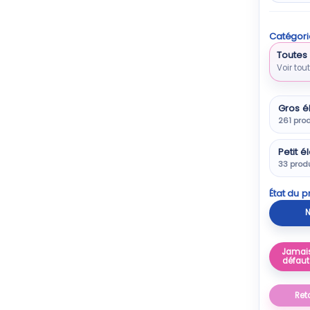
Catégori
Toutes 
Voir tou
Gros é
261 prod
Petit 
33 prod
État du p
N
Jamais
défaut
Ret