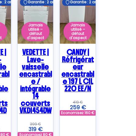
 : 2 ans
 : 2 ans
Garantie : 2 ans
Garantie : 2 ans
Garantie : 2 ans
Garantie : 2 ans
E
E
E
s
Jamais
Jamais
–
utilisé –
utilisé –
défaut
défaut
t
d'aspect
d'aspect
E |
VEDETTE |
CANDY |
-
Lave-
Réfrigérat
lle
vaisselle
eur
abl
encastrabl
encastrabl
e /
e 197 L CIL
ble
intégrable
220 EE/N
14
rts
couverts
419
€
259
€
4D
VKDI454DW
Economisez
160
€
399
€
319
€
z
80
€
Economisez
80
€