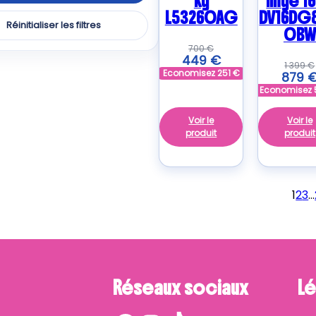
kg
linge 16
L53260AG
DV16DG
Réinitialiser les filtres
0BW
ER
700
€
duits
449
€
1 399
€
Economisez
251
€
879
O
Economisez
uits
Voir le
Voir le
produit
produit
LUX
uits
1
2
3
…
uits
LPOOL
uits
Réseaux sociaux
Lé
ERES