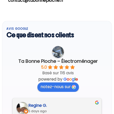
contact@tabonnepioche.fr
AVIS GOOGLE
Ce que disent nos clients
Ta Bonne Pioche – Électroménager
5.0
Basé sur 116 avis
powered by
G
o
o
g
l
e
notez-nous sur
Regine G.
5 days ago