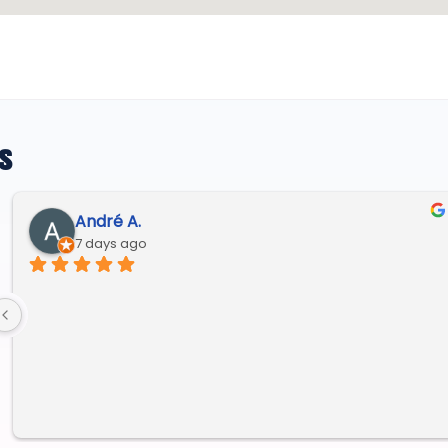
s
André A.
7 days ago