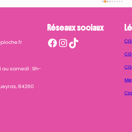
Réseaux sociaux
Lé
Facebook
Instagram
TikTok
CG
ioche.fr
CGV
CG
i au samedi : 9h-
Men
ueyras, 84260
Con
Ta Bonne Pioche
© 2025