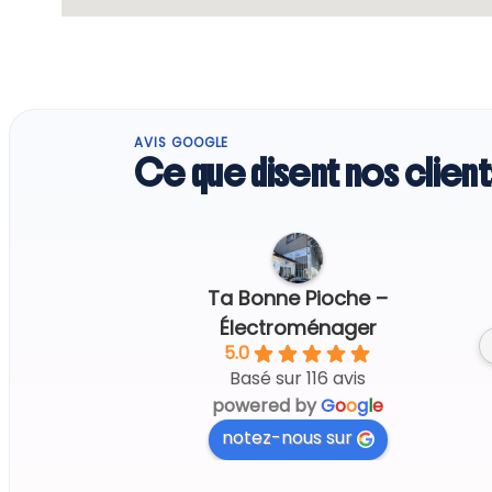
AVIS GOOGLE
Ce que disent nos client
Regine G.
6 days ago
Ta Bonne Pioche –
Électroménager
5.0
Basé sur 116 avis
powered by
G
o
o
g
l
e
notez-nous sur