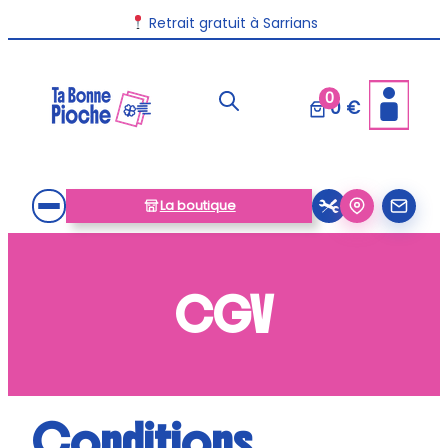
Aller
Retrait gratuit à Sarrians
au
contenu
0
0 €
La boutique
CGV
Conditions