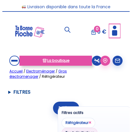
Aller
Livraison disponible dans toute la France
au
contenu
0
0 €
La boutique
Accueil
/
Electroménager
/
Gros
électromenager
/ Réfrigérateur
FILTRES
Filtrer
Filtres actifs
×
Réfrigérateur