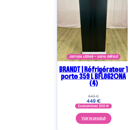
Jamais utilisé – sans défaut
BRANDT | Réfrigérateur 1
porte 359 L BFL8620NA
(4)
649
€
449
€
Economisez
200
€
Voir le produit