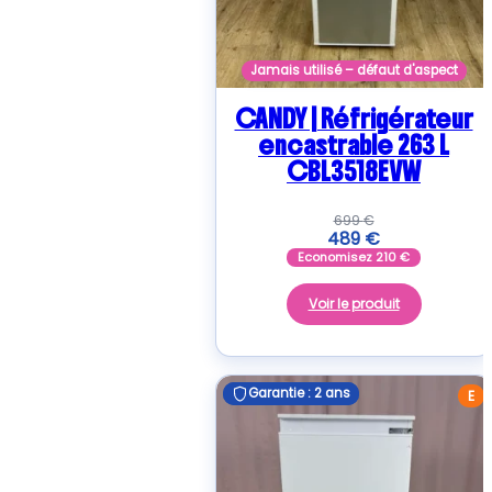
Jamais utilisé – défaut d'aspect
CANDY | Réfrigérateur
encastrable 263 L
CBL3518EVW
699
€
489
€
Economisez
210
€
Voir le produit
Garantie : 2 ans
Garantie : 2 ans
E