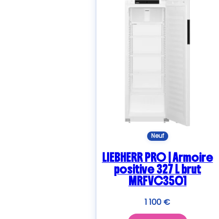
Neuf
LIEBHERR PRO | Armoire
positive 327 L brut
MRFVC3501
1 100
€