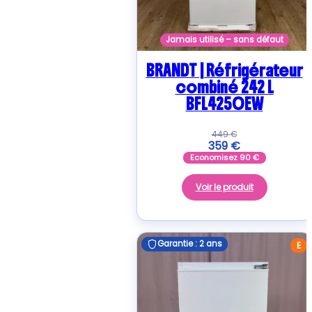
Jamais utilisé – sans défaut
BRANDT | Réfrigérateur
combiné 242 L
BFL4250EW
449
€
359
€
Economisez
90
€
Voir le produit
Garantie : 2 ans
Garantie : 2 ans
E