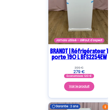
Jamais utilisé – défaut d'aspect
BRANDT | Réfrigérateur 1
porte 190 L BFS2254EW
399
€
279
€
Economisez
120
€
Voir le produit
Garantie : 2 ans
Garantie : 2 ans
E