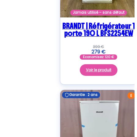
Jamais utilisé – sans défaut
BRANDT | Réfrigérateur 1
porte 190 L BFS2254EW
399
€
279
€
Economisez
120
€
Voir le produit
Garantie : 2 ans
Garantie : 2 ans
E