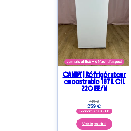
Jamais utilisé – défaut d'aspect
CANDY | Réfrigérateur
encastrable 197 L CIL
220 EE/N
419
€
259
€
Economisez
160
€
Voir le produit