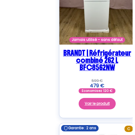
Jamais utilisé – sans défaut
BRANDT | Réfrigérateur
combiné 262 L
BFC8562NW
599
€
479
€
Economisez
120
€
Voir le produit
Garantie : 2 ans
Garantie : 2 ans
C