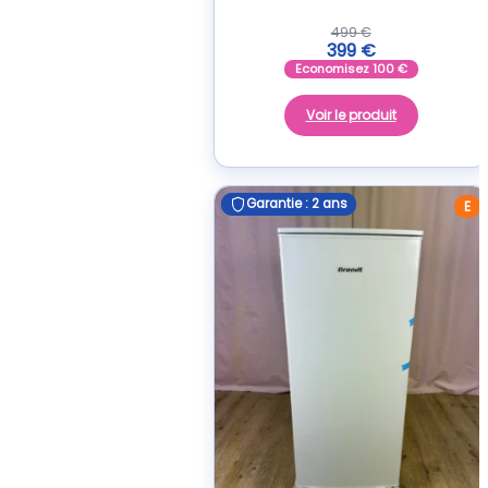
499
€
399
€
Economisez
100
€
Voir le produit
Garantie : 2 ans
Garantie : 2 ans
E