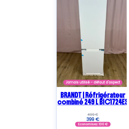
Jamais utilisé – défaut d'aspect
BRANDT | Réfrigérateur
combiné 249 L BIC1724ES
499
€
399
€
Economisez
100
€