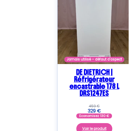
Jamais utilisé – défaut d'aspect
DE DIETRICH |
Réfrigérateur
encastrable 178 L
DRS1247ES
459
€
329
€
Economisez
130
€
Voir le produit