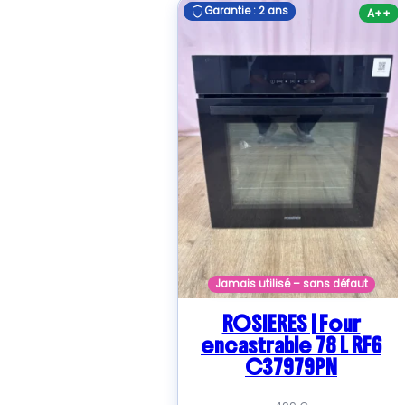
Garantie : 2 ans
Garantie : 2 ans
A++
Jamais utilisé – sans défaut
ROSIERES | Four
encastrable 78 L RF6
C37979PN