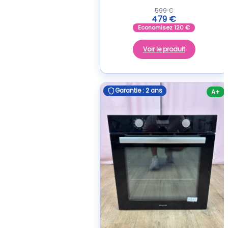
599
€
479
€
Economisez
120
€
Voir le produit
Garantie : 2 ans
Garantie : 2 ans
A+