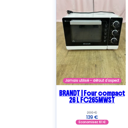
Jamais utilisé – défaut d'aspect
BRANDT | Four compact
26 L FC265MWST
200
€
139
€
Economisez
61
€