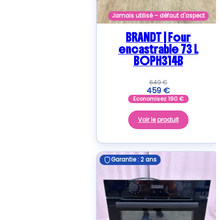
Jamais utilisé – défaut d'aspect
BRANDT | Four
encastrable 73 L
BOPH314B
649
€
459
€
Economisez
190
€
Voir le produit
Garantie : 2 ans
Garantie : 2 ans