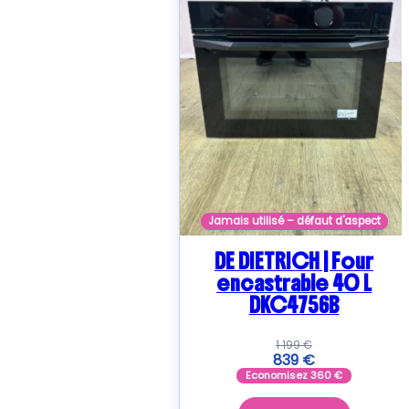
Jamais utilisé – défaut d'aspect
DE DIETRICH | Four
encastrable 40 L
DKC4756B
1 199
€
839
€
Economisez
360
€