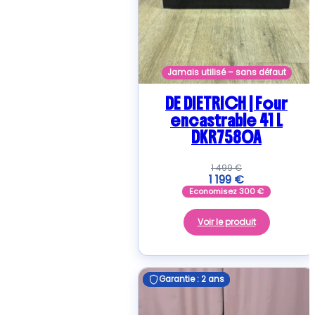
Jamais utilisé – sans défaut
DE DIETRICH | Four
encastrable 41 L
DKR7580A
1 499
€
1 199
€
Economisez
300
€
Voir le produit
Garantie : 2 ans
Garantie : 2 ans