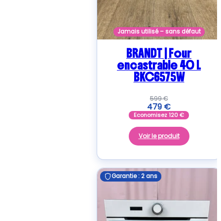
Jamais utilisé – sans défaut
BRANDT | Four
encastrable 40 L
BKC6575W
599
€
479
€
Economisez
120
€
Voir le produit
Garantie : 2 ans
Garantie : 2 ans