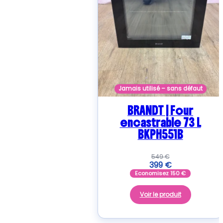
Jamais utilisé – sans défaut
BRANDT | Four
encastrable 73 L
BKPH551B
549
€
399
€
Economisez
150
€
Voir le produit