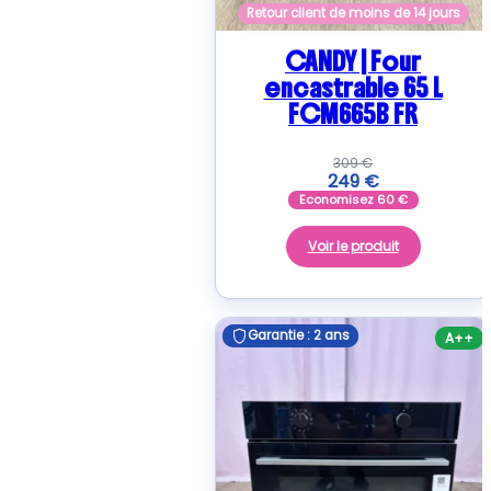
Retour client de moins de 14 jours
CANDY | Four
encastrable 65 L
FCM665B FR
309
€
249
€
Economisez
60
€
Voir le produit
Garantie : 2 ans
Garantie : 2 ans
A++