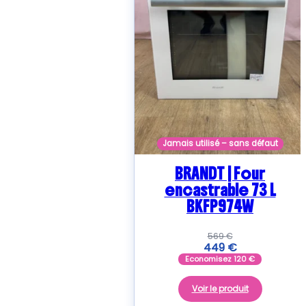
Jamais utilisé – sans défaut
BRANDT | Four
encastrable 73 L
BKFP974W
569
€
449
€
Economisez
120
€
Voir le produit