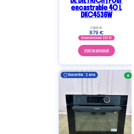
DE DIETRICH | Four
encastrable 40 L
DKC4536W
1 100
€
879
€
Economisez
221
€
Voir le produit
Garantie : 2 ans
Garantie : 2 ans
A