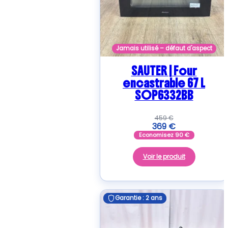
Jamais utilisé – défaut d'aspect
SAUTER | Four
encastrable 67 L
SOP6332BB
459
€
369
€
Economisez
90
€
Voir le produit
Garantie : 2 ans
Garantie : 2 ans