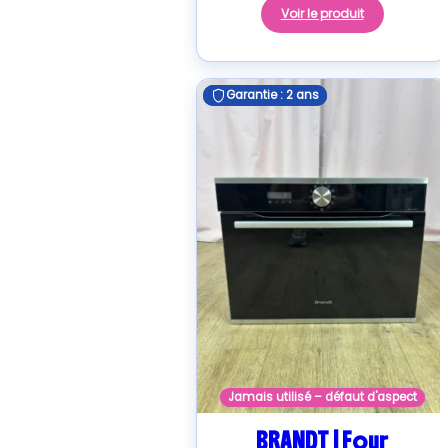
Voir le produit
Garantie : 2 ans
Garantie : 2 ans
Jamais utilisé – défaut d'aspect
BRANDT | Four