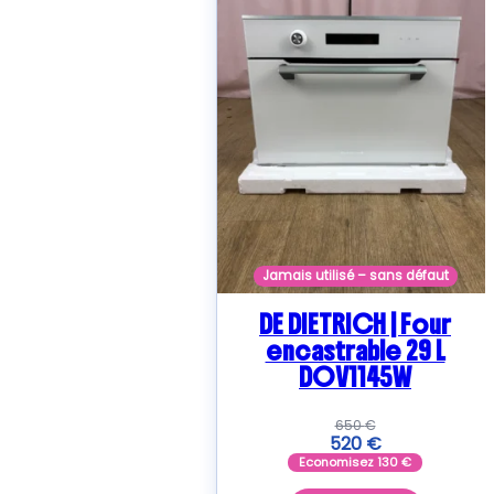
Jamais utilisé – sans défaut
DE DIETRICH | Four
encastrable 29 L
DOV1145W
650
€
520
€
Economisez
130
€