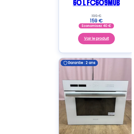
60 L FC609MUB
199
€
159
€
Economisez
40
€
Voir le produit
Garantie : 2 ans
Garantie : 2 ans