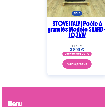
Neuf
STOVE ITALY | Poêle à
granulés Modèle SHARD –
10,7 kW
4 860
€
3 899
€
Economisez
961
€
Voir le produit
Menu