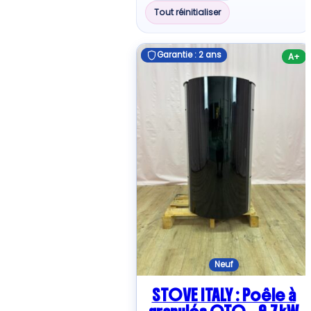
plus
Tout réinitialiser
ancien
Garantie : 2 ans
Garantie : 2 ans
A+
Neuf
STOVE ITALY : Poêle à