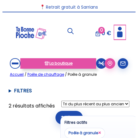
Aller
Retrait gratuit à Sarrians
au
contenu
0
0 €
La boutique
Accueil
/
Poêle de chauffage
/ Poêle à granule
FILTRES
Trié
2 résultats affichés
du
Filtrer
plus
Filtres actifs
récent
×
Poêle à granule
au