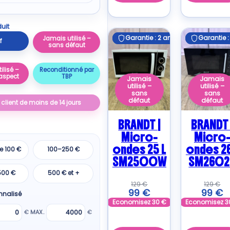
uit
Garantie : 2 ans
Garantie : 2 ans
Garantie :
Garantie :
Jamais utilisé –
f
sans défaut
ilisé –
Reconditionné par
aspect
TBP
Jamais
Jamais
utilisé –
utilisé –
sans
sans
défaut
défaut
 client de moins de 14 jours
BRANDT |
BRANDT 
Micro-
Micro
ondes 25 L
ondes 26
e 100 €
100–250 €
SM2500W
SM2602
500 €
500 € et +
129
€
129
€
99
€
99
€
nnalisé
Economisez
30
€
Economisez
3
€
MAX.
€