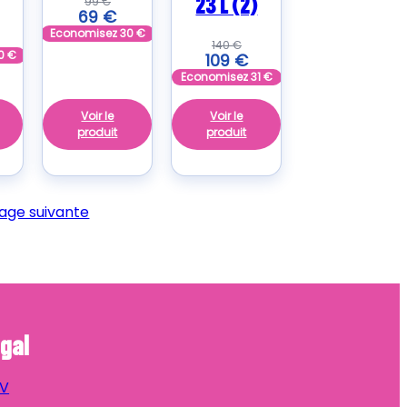
23 L (2)
99
€
69
€
Economisez
30
€
140
€
0
€
109
€
Economisez
31
€
Voir le
Voir le
produit
produit
age suivante
gal
V