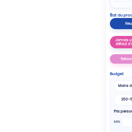
État du prod
Neu
Jamais ut
défaut d’
Retour
Budget
Moins d
250–
Prix perso
MIN.