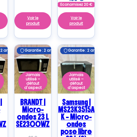
Economisez
20
€
Voir le
Voir le
produit
produit
 2 ans
 2 ans
Garantie : 2 ans
Garantie : 2 ans
Garantie : 2 ans
Garantie : 2 ans
Jamais
Jamais
utilisé –
utilisé –
défaut
défaut
d'aspect
d'aspect
|
BRANDT |
Samsung |
-
Micro-
MS23K3515A
ondes 23 L
K – Micro-
WZ
SE2300WZ
ondes
pose libre