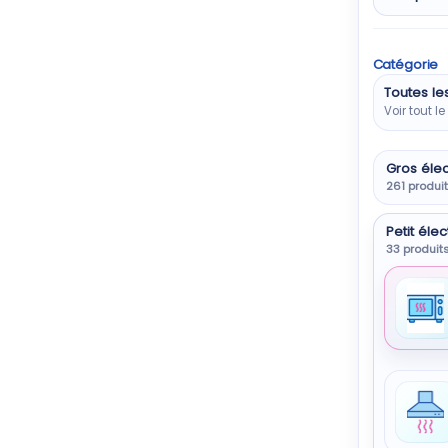
Catégorie
Toutes le
Voir tout l
Gros éle
261 produi
Petit él
33 produit