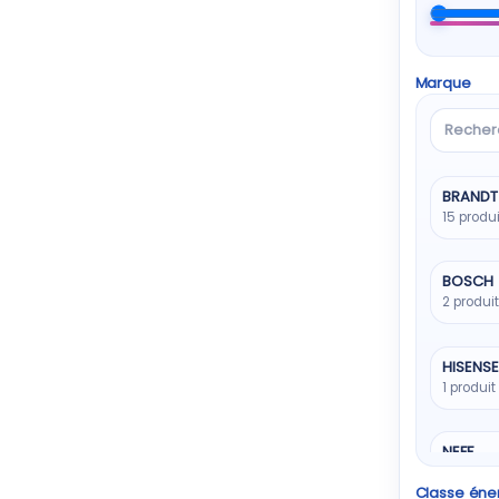
Marque
Recher
une
marque
BRANDT
15 produ
BOSCH
2 produi
HISENSE
1 produit
NEFF
1 produit
Classe éne