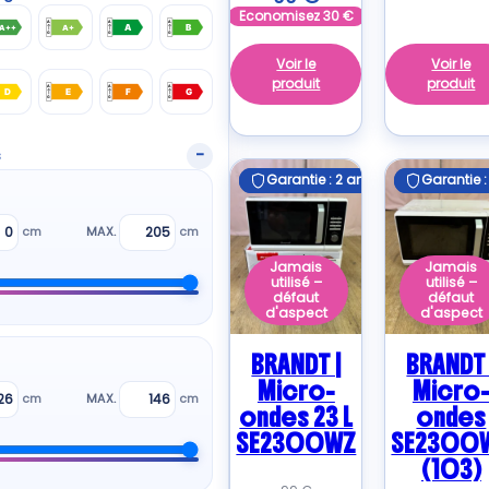
Economisez
30
€
A++
A+
A
B
NG
Voir le
Voir le
produit
produit
D
E
F
G
s
Garantie : 2 ans
Garantie : 2 ans
Garantie :
Garantie :
cm
MAX.
cm
Jamais
Jamais
utilisé –
utilisé –
défaut
défaut
d'aspect
d'aspect
BRANDT |
BRANDT 
Micro-
Micro
cm
MAX.
cm
ondes 23 L
ondes
SE2300WZ
SE2300
(103)