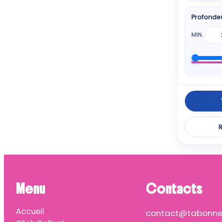
Profonde
MIN.
R
Menu
Contacts
Accueil
contact@tabonnep