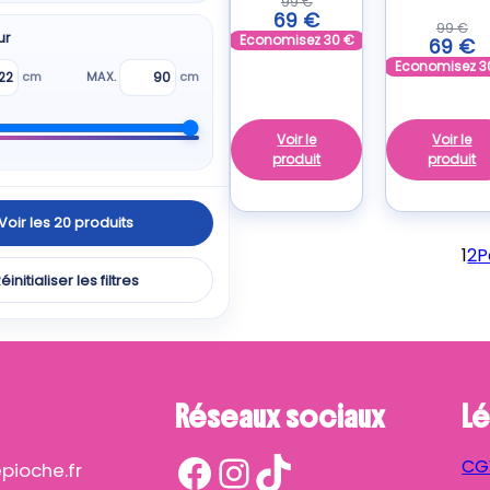
99
€
69
€
99
€
ur
Economisez
30
€
69
€
Economisez
3
cm
MAX.
cm
Voir le
Voir le
produit
produit
Voir les 20 produits
1
2
P
éinitialiser les filtres
Réseaux sociaux
Lé
Facebook
Instagram
TikTok
CG
ioche.fr