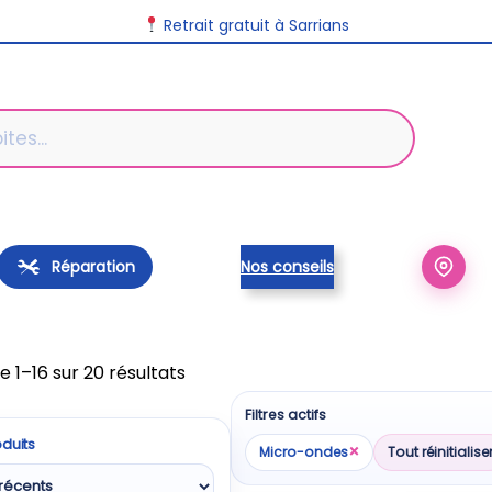
Retrait gratuit à Sarrians
Réparation
Nos conseils
Trié
e 1–16 sur 20 résultats
du
Filtres actifs
plus
oduits
récent
×
Micro-ondes
Tout réinitialise
au