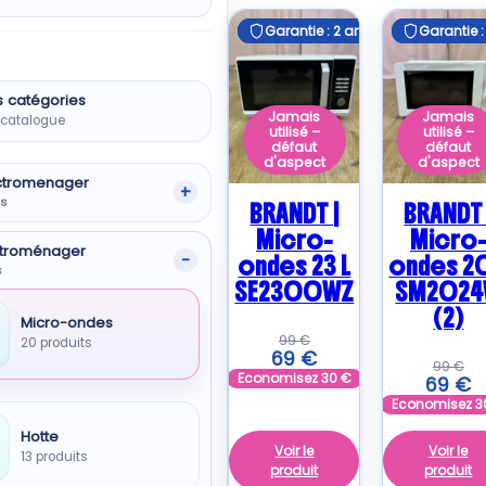
plus
Garantie : 2 ans
Garantie : 2 ans
Garantie :
Garantie :
ancien
s catégories
Jamais
Jamais
e catalogue
utilisé –
utilisé –
défaut
défaut
d'aspect
d'aspect
ctromenager
ts
BRANDT |
BRANDT 
Micro-
Micro
ectroménager
ondes 23 L
ondes 20
s
SE2300WZ
SM202
(2)
Micro-ondes
99
€
20 produits
69
€
99
€
Economisez
30
€
69
€
Economisez
3
Hotte
Voir le
Voir le
13 produits
produit
produit