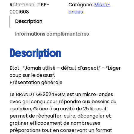
e
Réference :
TBP-
Categorie:
Micro-
B
0001608
ondes
R
Description
A
N
Informations complémentaires
D
T
Description
|
M
Etat : “Jamais utilisé – défaut d’aspect” – “Léger
i
coup sur le dessus”.
c
Présentation générale
r
o
Le BRANDT GE2524BGM est un micro-ondes
-
avec gril conçu pour répondre aux besoins du
o
quotidien. Grâce à sa cavité de 25 litres, il
n
permet de réchauffer, cuire, décongeler et
d
gratiner efficacement de nombreuses
e
préparations tout en conservant un format
s