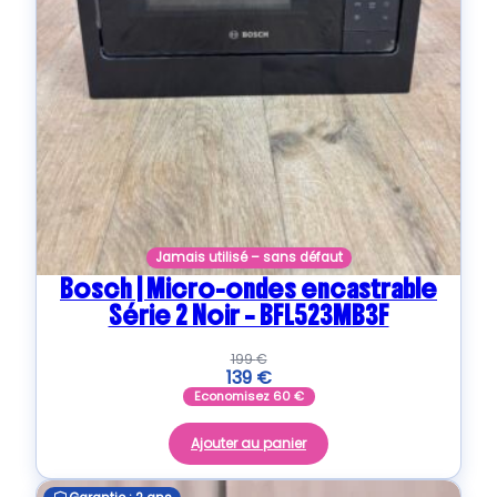
Jamais utilisé – sans défaut
Bosch | Micro-ondes encastrable
Série 2 Noir – BFL523MB3F
199
€
139
€
Economisez
60
€
Ajouter au panier