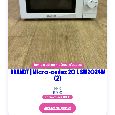
Jamais utilisé – défaut d'aspect
BRANDT | Micro-ondes 20 L SM2024W
(2)
99
€
69
€
Economisez
30
€
Ajouter au panier