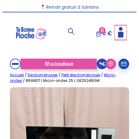
Aller
Retrait gratuit à Sarrians
au
contenu
0
0 €
La boutique
Accueil
/
Electroménager
/
Petit électroménager
/
Micro-
ondes
/ BRANDT | Micro-ondes 25 L GE2524BGM