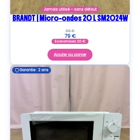
Jamais utilisé – sans défaut
BRANDT | Micro-ondes 20 L SM2024W
99
€
79
€
Economisez
20
€
Ajouter au panier
Garantie : 2 ans