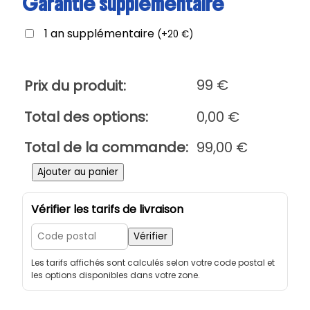
Garantie supplémentaire
1 an supplémentaire
(
+
20
€
)
99
€
Prix du produit:
Total des options:
0,00
€
Total de la commande:
99,00
€
q
Ajouter au panier
u
a
Vérifier les tarifs de livraison
n
t
Vérifier
i
Les tarifs affichés sont calculés selon votre code postal et
t
les options disponibles dans votre zone.
é
d