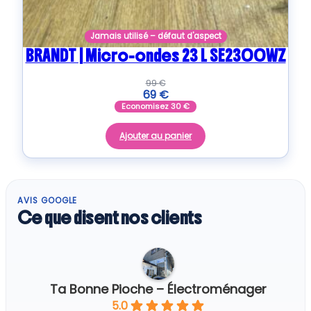
Jamais utilisé – défaut d'aspect
BRANDT | Micro-ondes 23 L SE2300WZ
99
€
69
€
Economisez
30
€
Ajouter au panier
AVIS GOOGLE
Ce que disent nos clients
Ta Bonne Pioche – Électroménager
5.0