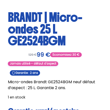
BRANDT | Micro-
ondes 25 L
GE2524BGM
99
€
129
€
Economisez
30
€
Jamais utilisé – défaut d'aspect
Garantie : 2 ans
Micro-ondes Brandt GE2524BGM neuf défaut
d’aspect : 25 L. Garantie 2 ans.
1 en stock