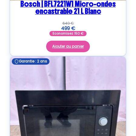
Bosch | BFL7221W1 Micro-ondes
encastrable 21 L Blanc
649
€
499
€
Economisez
150
€
Ajouter au panier
Garantie : 2 ans