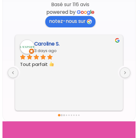
Basé sur 116 avis
powered by
G
o
o
g
l
e
notez-nous sur
Regine G.
6 days ago