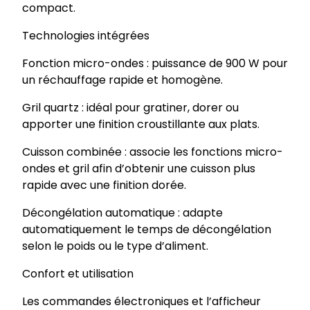
compact.
2
5
Technologies intégrées
L
Fonction micro-ondes : puissance de 900 W pour
G
un réchauffage rapide et homogène.
E
2
Gril quartz : idéal pour gratiner, dorer ou
5
apporter une finition croustillante aux plats.
2
4
Cuisson combinée : associe les fonctions micro-
B
ondes et gril afin d’obtenir une cuisson plus
G
rapide avec une finition dorée.
M
Décongélation automatique : adapte
automatiquement le temps de décongélation
selon le poids ou le type d’aliment.
Confort et utilisation
Les commandes électroniques et l’afficheur