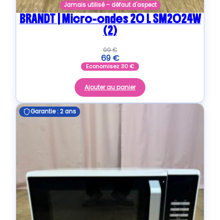
Jamais utilisé – défaut d'aspect
BRANDT | Micro-ondes 20 L SM2024W
(2)
99
€
69
€
Economisez
30
€
Ajouter au panier
Garantie : 2 ans