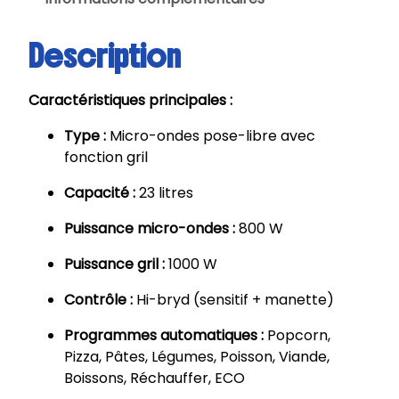
n
s
Description
e
|
Caractéristiques principales :
M
i
Type :
Micro-ondes pose-libre avec
c
fonction gril
r
o
Capacité :
23 litres
-
Puissance micro-ondes :
800 W
o
n
Puissance gril :
1000 W
d
e
Contrôle :
Hi-bryd (sensitif + manette)
s
Programmes automatiques :
Popcorn,
G
Pizza, Pâtes, Légumes, Poisson, Viande,
r
Boissons, Réchauffer, ECO
i