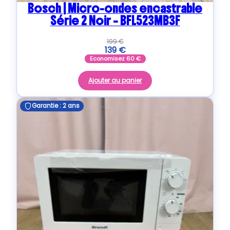
Bosch | Micro-ondes encastrable
Série 2 Noir – BFL523MB3F
199
€
139
€
Economisez
60
€
Ajouter au panier
Garantie : 2 ans