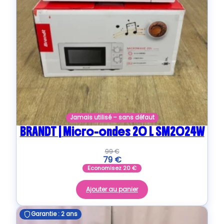
Jamais utilisé – sans défaut
BRANDT | Micro-ondes 20 L SM2024W
99
€
79
€
Economisez
20
€
Ajouter au panier
Garantie : 2 ans