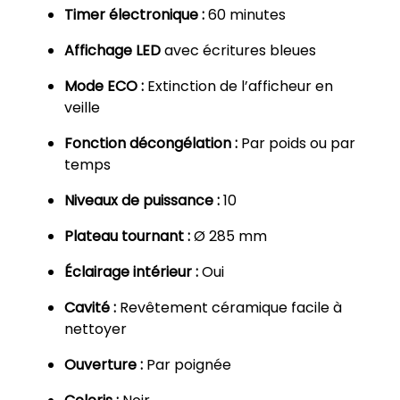
l
Timer électronique :
60 minutes
2
3
Affichage LED
avec écritures bleues
L
Mode ECO :
Extinction de l’afficheur en
H
veille
2
3
Fonction décongélation :
Par poids ou par
M
temps
O
B
Niveaux de puissance :
10
S
Plateau tournant :
Ø 285 mm
D
1
Éclairage intérieur :
Oui
H
G
Cavité :
Revêtement céramique facile à
nettoyer
Ouverture :
Par poignée