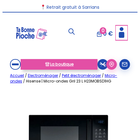
Aller
Retrait gratuit à Sarrians
au
contenu
0
0 €
La boutique
Accueil
/
Electroménager
/
Petit électroménager
/
Micro-
ondes
/ Hisense | Micro-ondes Gril 23 L H23MOBSD1HG