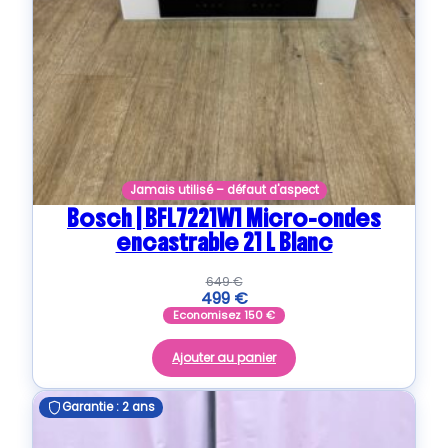
Jamais utilisé – défaut d'aspect
Bosch | BFL7221W1 Micro-ondes
encastrable 21 L Blanc
649
€
499
€
Economisez
150
€
Ajouter au panier
Garantie : 2 ans