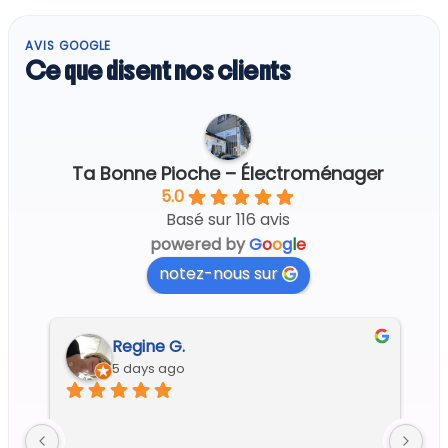
AVIS GOOGLE
Ce que disent nos clients
Ta Bonne Pioche – Électroménager
5.0
Basé sur 116 avis
powered by
G
o
o
g
l
e
notez-nous sur
Regine G.
5 days ago