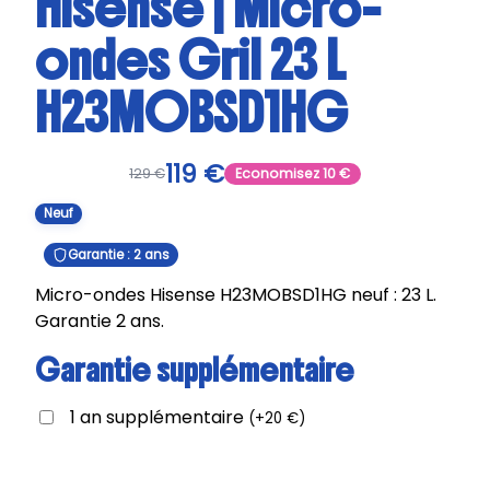
Hisense | Micro-
ondes Gril 23 L
H23MOBSD1HG
119
€
129
€
Economisez
10
€
Neuf
Garantie : 2 ans
Micro-ondes Hisense H23MOBSD1HG neuf : 23 L.
Garantie 2 ans.
Garantie supplémentaire
1 an supplémentaire
(
+
20
€
)