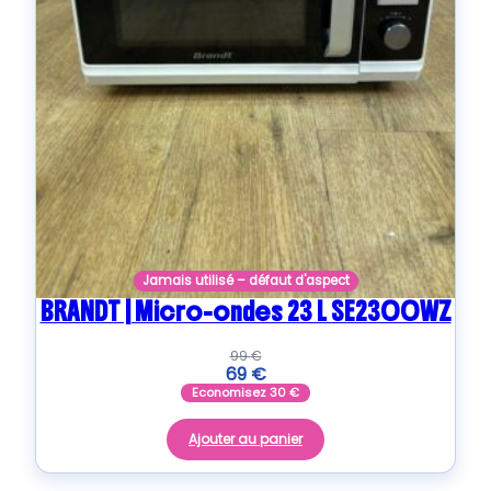
Jamais utilisé – défaut d'aspect
BRANDT | Micro-ondes 23 L SE2300WZ
99
€
69
€
Economisez
30
€
Ajouter au panier