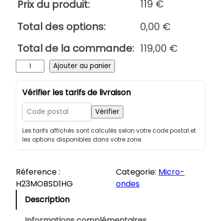
119
€
Prix du produit:
Total des options:
0,00
€
Total de la commande:
119,00
€
q
Ajouter au panier
u
a
Vérifier les tarifs de livraison
n
t
Vérifier
i
Les tarifs affichés sont calculés selon votre code postal et
t
les options disponibles dans votre zone.
é
d
e
Réference :
Categorie:
Micro-
H
H23MOBSD1HG
ondes
i
Description
s
e
Informations complémentaires