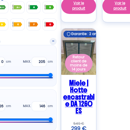
Voir le
Voir le
produit
produit
A++
A+
A
B
D
E
F
G
S
Garantie : 2 ans
Garantie : 2 ans
C
s
Retour
client de
cm
MAX.
cm
moins de
14 jours
Miele |
Hotte
encastrabl
e DA 1260
cm
MAX.
cm
ES
549
€
299
€