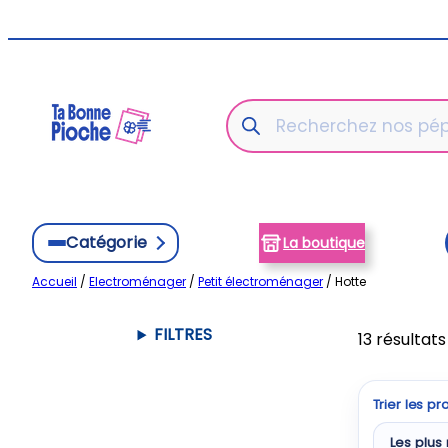
Aller
au
contenu
Recherche
de
produits
Catégorie
La boutique
Accueil
/
Electroménager
/
Petit électroménager
/ Hotte
FILTRES
13 résultats
Trier les pr