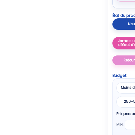
État du prod
Neu
Jamais ut
défaut d’
Retour
Budget
Moins d
250–
Prix perso
MIN.