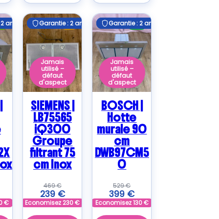
 2 ans
 2 ans
Garantie : 2 ans
Garantie : 2 ans
Garantie : 2 ans
Garantie : 2 ans
B
C
A+
Jamais
Jamais
utilisé –
utilisé –
défaut
défaut
d'aspect
d'aspect
|
SIEMENS |
BOSCH |
LB75565
Hotte
e
iQ300
murale 90
Groupe
cm
2X
filtrant 75
DWB97CM5
nox
cm Inox
0
469
€
529
€
239
€
399
€
0
€
Economisez
230
€
Economisez
130
€