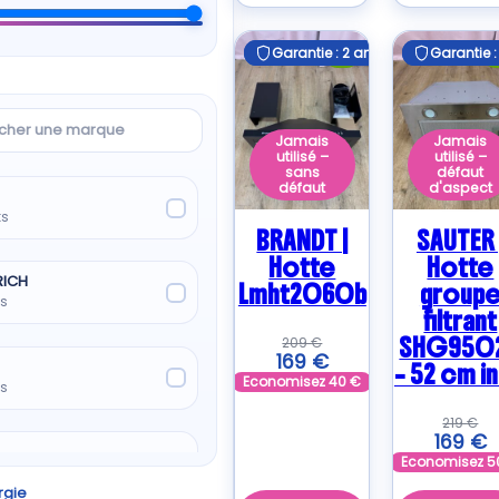
Garantie : 2 ans
Garantie : 2 ans
Garantie :
Garantie :
B
cher
Jamais
Jamais
utilisé –
utilisé –
sans
défaut
défaut
d'aspect
ts
BRANDT |
SAUTER 
Hotte
Hotte
RICH
Lmht2060b
group
ts
filtrant
SHG950
209
€
169
€
– 52 cm i
Economisez
40
€
ts
219
€
169
€
Economisez
5
rgie