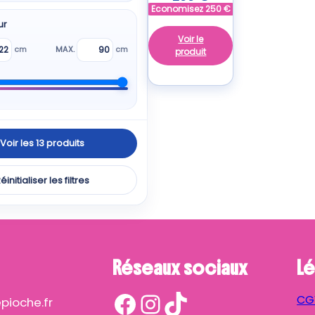
Economisez
250
€
ur
Voir le
cm
MAX.
cm
produit
Voir les 13 produits
éinitialiser les filtres
Réseaux sociaux
Lé
Facebook
Instagram
TikTok
CG
ioche.fr