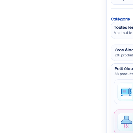
Catégorie
Toutes le
Voir tout l
Gros éle
261 produi
Petit él
33 produit