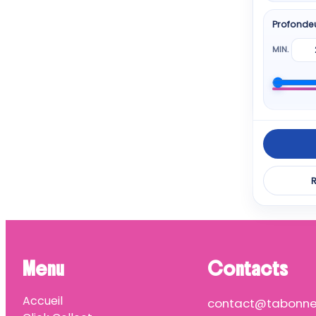
Profonde
MIN.
R
Menu
Contacts
Accueil
contact@tabonnep