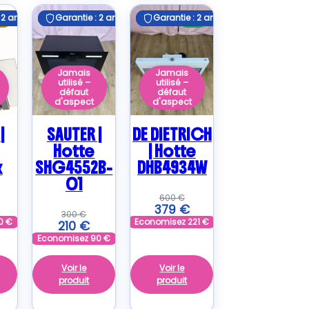
 2 ans
 2 ans
Garantie : 2 ans
Garantie : 2 ans
Garantie : 2 ans
Garantie : 2 ans
C
A+
Jamais
Jamais
utilisé –
utilisé –
défaut
défaut
d'aspect
d'aspect
|
SAUTER |
DE DIETRICH
Hotte
| Hotte
x
SHG4552B-
DHB4934W
01
600
€
379
€
300
€
0
€
Economisez
221
€
210
€
Economisez
90
€
Voir le
Voir le
produit
produit