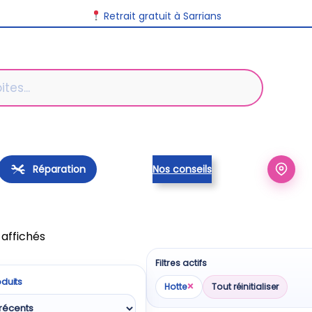
Retrait gratuit à Sarrians
Réparation
Nos conseils
Trié
 affichés
du
Filtres actifs
plus
oduits
récent
×
Hotte
Tout réinitialiser
au