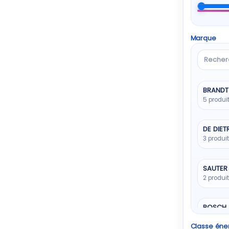
Marque
Recher
une
marque
BRANDT
5 produi
DE DIET
3 produi
SAUTER
2 produi
BOSCH
1 produit
Classe éne