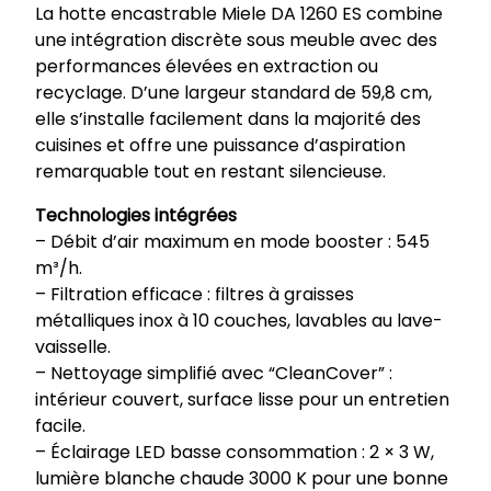
La hotte encastrable Miele DA 1260 ES combine
e
une intégration discrète sous meuble avec des
n
performances élevées en extraction ou
c
recyclage. D’une largeur standard de 59,8 cm,
a
elle s’installe facilement dans la majorité des
s
cuisines et offre une puissance d’aspiration
t
remarquable tout en restant silencieuse.
r
a
Technologies intégrées
b
– Débit d’air maximum en mode booster : 545
l
m³/h.
e
– Filtration efficace : filtres à graisses
D
métalliques inox à 10 couches, lavables au lave-
A
vaisselle.
1
– Nettoyage simplifié avec “CleanCover” :
2
intérieur couvert, surface lisse pour un entretien
6
facile.
0
– Éclairage LED basse consommation : 2 × 3 W,
E
lumière blanche chaude 3000 K pour une bonne