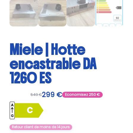
Miele | Hotte
encastrable DA
1260 ES
299
€
549
€
Economisez
250
€
Retour client de moins de 14 jours