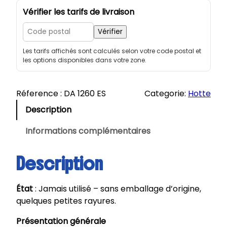
a
Vérifier les tarifs de livraison
n
t
Vérifier
i
Les tarifs affichés sont calculés selon votre code postal et
t
les options disponibles dans votre zone.
é
d
e
Réference :
DA 1260 ES
Categorie:
Hotte
M
Description
i
e
Informations complémentaires
l
e
Description
|
H
État
: Jamais utilisé – sans emballage d’origine,
o
quelques petites rayures.
t
t
Présentation générale
e