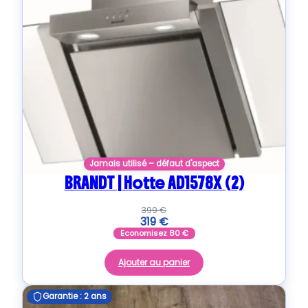
Jamais utilisé – défaut d'aspect
BRANDT | Hotte AD1578X (2)
399
€
319
€
Economisez
80
€
Ajouter au panier
Garantie : 2 ans