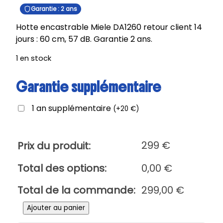
Garantie : 2 ans
Hotte encastrable Miele DA1260 retour client 14
jours : 60 cm, 57 dB. Garantie 2 ans.
1 en stock
Garantie supplémentaire
1 an supplémentaire
(
+
20
€
)
299
€
Prix du produit:
Total des options:
0,00
€
Total de la commande:
299,00
€
q
Ajouter au panier
u