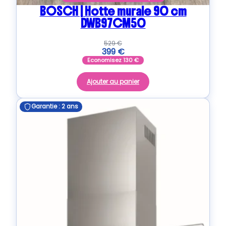
BOSCH | Hotte murale 90 cm
DWB97CM50
529
€
399
€
Economisez
130
€
Ajouter au panier
Garantie : 2 ans