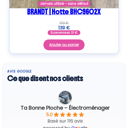
Jamais utilisé – sans défaut
BRANDT | Hotte BHC9602X
170
€
139
€
Economisez
31
€
Ajouter au panier
AVIS GOOGLE
Ce que disent nos clients
Ta Bonne Pioche – Électroménager
5.0
Basé sur 116 avis