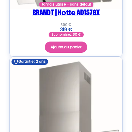
Jamais utilisé – sans défaut
BRANDT | Hotte AD1578X
399
€
319
€
Economisez
80
€
Ajouter au panier
Garantie : 2 ans