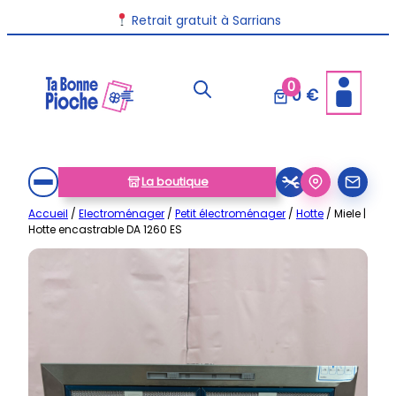
Aller
Livraison disponible dans toute la France
Retrait gratuit à Sarrians
au
contenu
0
0 €
La boutique
Accueil
/
Electroménager
/
Petit électroménager
/
Hotte
/ Miele |
Hotte encastrable DA 1260 ES