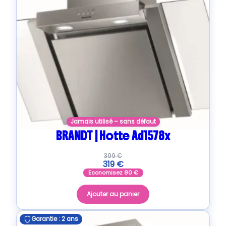
Jamais utilisé – sans défaut
BRANDT | Hotte Ad1578x
399
€
319
€
Economisez
80
€
Ajouter au panier
Garantie : 2 ans