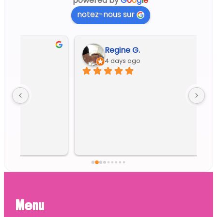
powered by
G
o
o
g
l
e
notez-nous sur
Regine G.
4 days ago
Menu