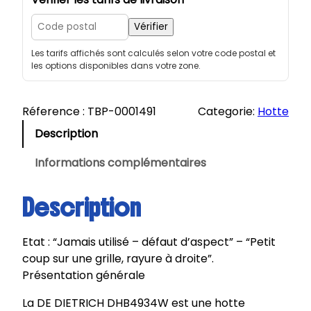
n
t
Vérifier
i
Les tarifs affichés sont calculés selon votre code postal et
t
les options disponibles dans votre zone.
é
d
e
Réference :
TBP-0001491
Categorie:
Hotte
D
Description
E
D
Informations complémentaires
I
E
Description
T
R
Etat : “Jamais utilisé – défaut d’aspect” – “Petit
I
coup sur une grille, rayure à droite”.
C
Présentation générale
H
|
La DE DIETRICH DHB4934W est une hotte
H