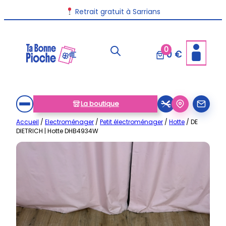
Aller
Retrait gratuit à Sarrians
au
contenu
0
0 €
La boutique
Accueil
/
Electroménager
/
Petit électroménager
/
Hotte
/ DE
DIETRICH | Hotte DHB4934W