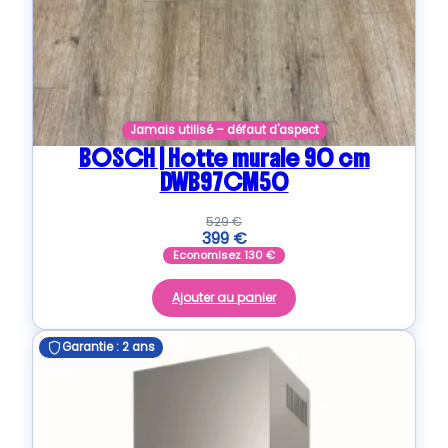
Jamais utilisé – défaut d'aspect
BOSCH | Hotte murale 90 cm
DWB97CM50
529
€
399
€
Economisez
130
€
Ajouter au panier
Garantie : 2 ans