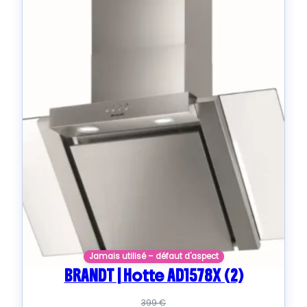
Jamais utilisé – défaut d'aspect
BRANDT | Hotte AD1578X (2)
399
€