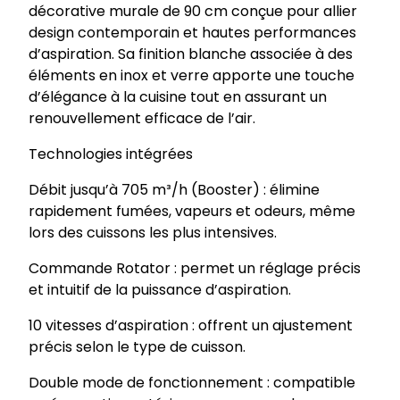
décorative murale de 90 cm conçue pour allier
o
design contemporain et hautes performances
t
d’aspiration. Sa finition blanche associée à des
t
éléments en inox et verre apporte une touche
e
d’élégance à la cuisine tout en assurant un
D
renouvellement efficace de l’air.
H
B
Technologies intégrées
4
Débit jusqu’à 705 m³/h (Booster) : élimine
9
rapidement fumées, vapeurs et odeurs, même
3
lors des cuissons les plus intensives.
4
W
Commande Rotator : permet un réglage précis
et intuitif de la puissance d’aspiration.
10 vitesses d’aspiration : offrent un ajustement
précis selon le type de cuisson.
Double mode de fonctionnement : compatible