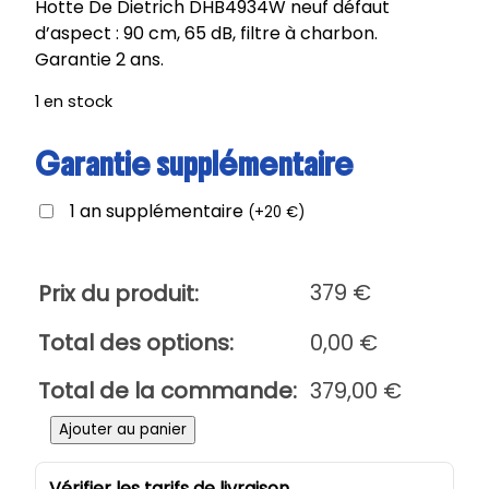
Hotte De Dietrich DHB4934W neuf défaut
d’aspect : 90 cm, 65 dB, filtre à charbon.
Garantie 2 ans.
1 en stock
Garantie supplémentaire
1 an supplémentaire
(
+
20
€
)
379
€
Prix du produit:
Total des options:
0,00
€
Total de la commande:
379,00
€
q
Ajouter au panier
u
a
Vérifier les tarifs de livraison