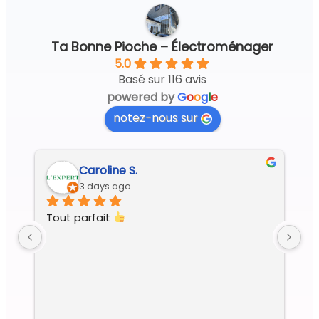
Ta Bonne Pioche – Électroménager
5.0
Basé sur 116 avis
powered by
G
o
o
g
l
e
notez-nous sur
Regine G.
5 days ago