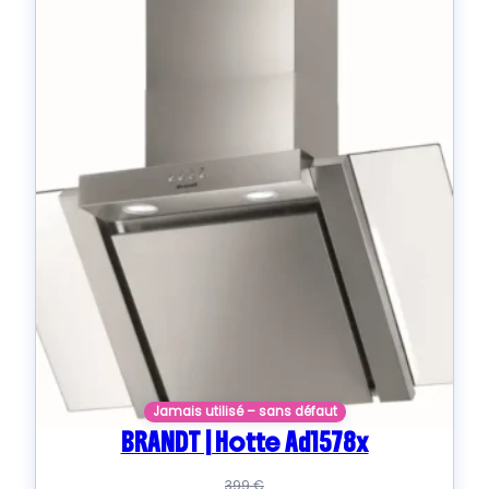
Jamais utilisé – sans défaut
BRANDT | Hotte Ad1578x
399
€