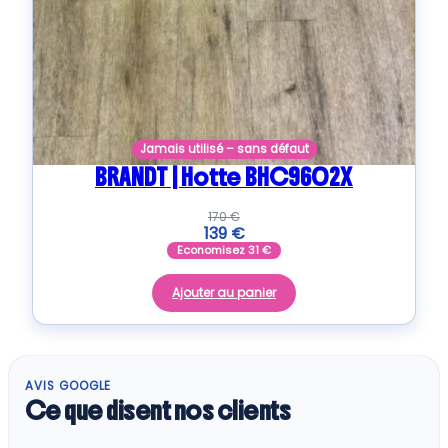
Jamais utilisé – sans défaut
BRANDT | Hotte BHC9602X
170
€
139
€
Economisez
31
€
Ajouter au panier
AVIS GOOGLE
Ce que disent nos clients