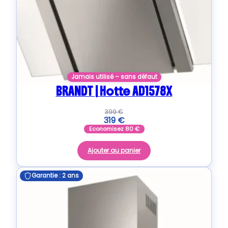
Jamais utilisé – sans défaut
BRANDT | Hotte AD1578X
399
€
319
€
Economisez
80
€
Ajouter au panier
Garantie : 2 ans