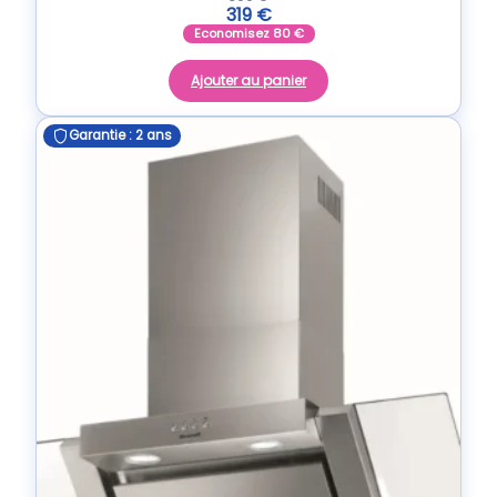
319
€
Economisez
80
€
Ajouter au panier
Garantie : 2 ans