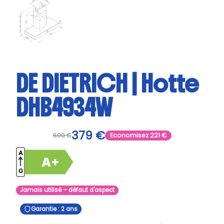
DE DIETRICH | Hotte
DHB4934W
379
€
600
€
Economisez
221
€
Jamais utilisé – défaut d'aspect
Garantie : 2 ans