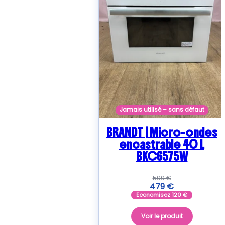
Jamais utilisé – sans défaut
BRANDT | Micro-ondes
encastrable 40 L
BKC6575W
599
€
479
€
Economisez
120
€
Voir le produit