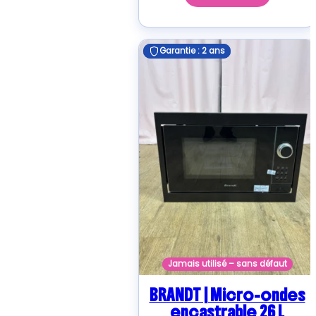
Garantie : 2 ans
Garantie : 2 ans
Jamais utilisé – sans défaut
BRANDT | Micro-ondes
encastrable 26 L