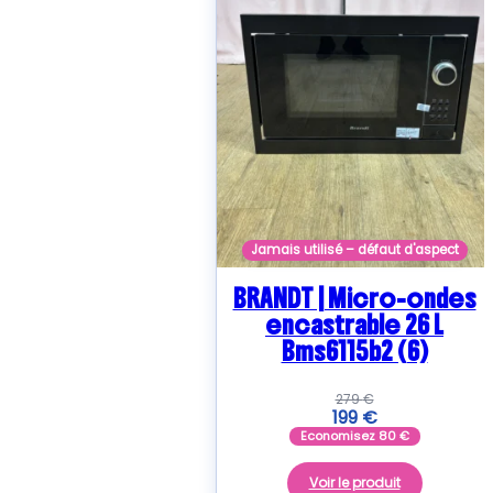
Jamais utilisé – défaut d'aspect
BRANDT | Micro-ondes
encastrable 26 L
Bms6115b2 (6)
279
€
199
€
Economisez
80
€
Voir le produit