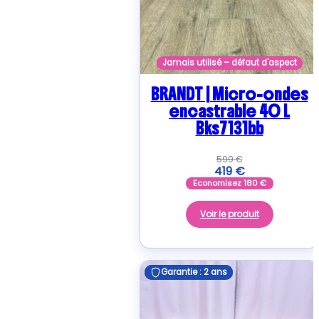
Jamais utilisé – défaut d'aspect
BRANDT | Micro-ondes
encastrable 40 L
Bks7131bb
599
€
419
€
Economisez
180
€
Voir le produit
Garantie : 2 ans
Garantie : 2 ans