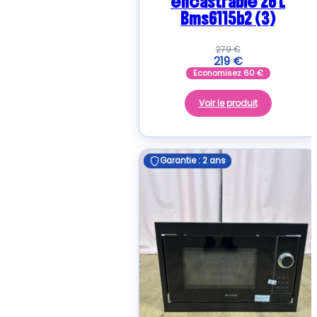
encastrable 26 L
Bms6115b2 (3)
279
€
219
€
Economisez
60
€
Voir le produit
Garantie : 2 ans
Garantie : 2 ans