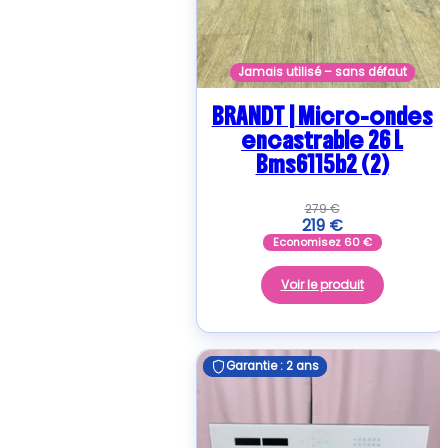
Jamais utilisé – sans défaut
BRANDT | Micro-ondes
encastrable 26 L
Bms6115b2 (2)
279
€
219
€
Economisez
60
€
Voir le produit
Garantie : 2 ans
Garantie : 2 ans