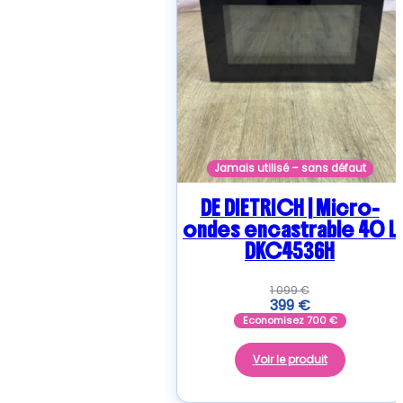
Jamais utilisé – sans défaut
DE DIETRICH | Micro-
ondes encastrable 40 L
DKC4536H
1 099
€
399
€
Economisez
700
€
Voir le produit