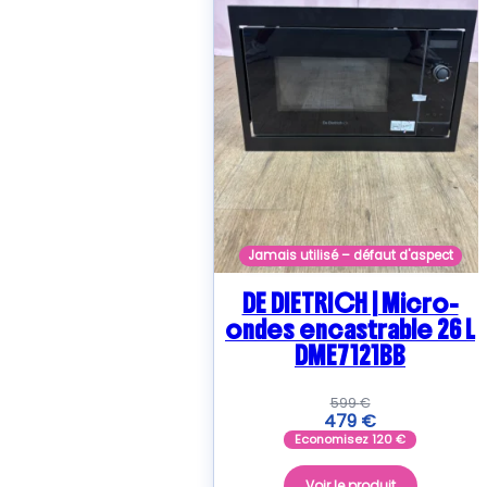
Jamais utilisé – défaut d'aspect
DE DIETRICH | Micro-
ondes encastrable 26 L
DME7121BB
599
€
479
€
Economisez
120
€
Voir le produit