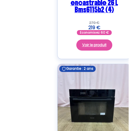
encastrable 26 L
Bms6115b2 (4)
279
€
219
€
Economisez
60
€
Voir le produit
Garantie : 2 ans
Garantie : 2 ans