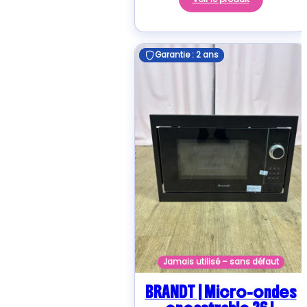
Garantie : 2 ans
Garantie : 2 ans
Jamais utilisé – sans défaut
BRANDT | Micro-ondes