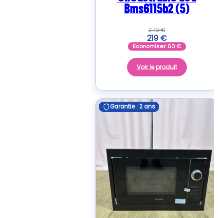
Bms6115b2 (5)
279
€
219
€
Economisez
60
€
Voir le produit
Garantie : 2 ans
Garantie : 2 ans