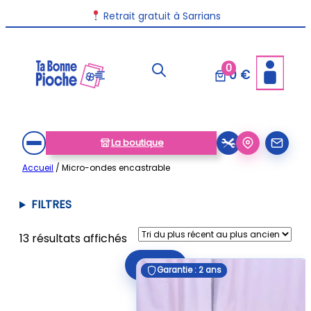
Aller
Retrait gratuit à Sarrians
au
contenu
0
0 €
La boutique
Accueil
/ Micro-ondes encastrable
FILTRES
Trié
13 résultats affichés
du
Filtrer
plus
Garantie : 2 ans
Garantie : 2 ans
récent
au