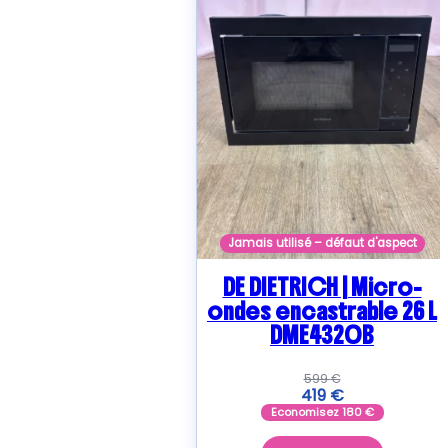
plus
ancien
Jamais utilisé – défaut d'aspect
DE DIETRICH | Micro-
ondes encastrable 26 L
DME4320B
599
€
419
€
Economisez
180
€