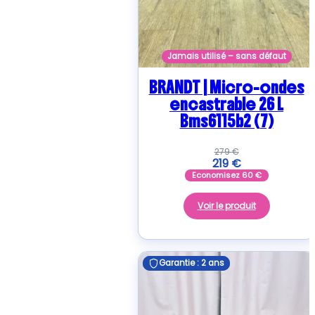
Jamais utilisé – sans défaut
BRANDT | Micro-ondes
encastrable 26 L
Bms6115b2 (7)
279
€
219
€
Economisez
60
€
Voir le produit
Garantie : 2 ans
Garantie : 2 ans