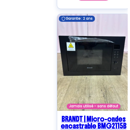
Garantie : 2 ans
Garantie : 2 ans
Jamais utilisé – sans défaut
BRANDT | Micro-ondes
encastrable BMG2115B