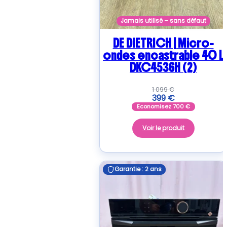
Jamais utilisé – sans défaut
DE DIETRICH | Micro-
ondes encastrable 40 L
DKC4536H (2)
1 099
€
399
€
Economisez
700
€
Voir le produit
Garantie : 2 ans
Garantie : 2 ans