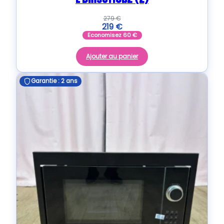
279
€
219
€
Economisez
60
€
Ajouter au panier
Garantie : 2 ans