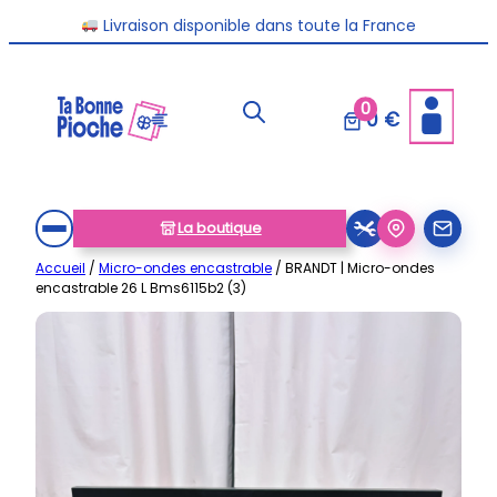
Aller
Livraison disponible dans toute la France
au
contenu
0
0 €
La boutique
Accueil
/
Micro-ondes encastrable
/ BRANDT | Micro-ondes
encastrable 26 L Bms6115b2 (3)