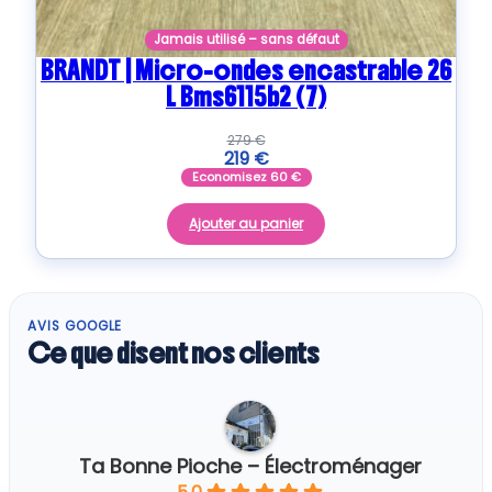
Jamais utilisé – sans défaut
BRANDT | Micro-ondes encastrable 26
L Bms6115b2 (7)
279
€
219
€
Economisez
60
€
Ajouter au panier
AVIS GOOGLE
Ce que disent nos clients
Ta Bonne Pioche – Électroménager