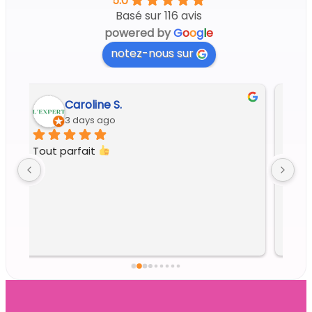
5.0
Basé sur 116 avis
powered by
G
o
o
g
l
e
notez-nous sur
Regine G.
6 days ago