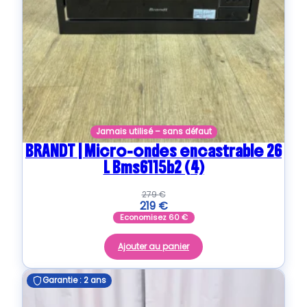
Jamais utilisé – sans défaut
BRANDT | Micro-ondes encastrable 26
L Bms6115b2 (4)
279
€
219
€
Economisez
60
€
Ajouter au panier
Garantie : 2 ans