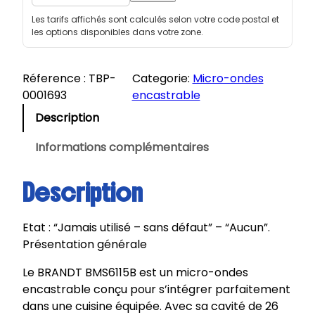
i
Les tarifs affichés sont calculés selon votre code postal et
t
les options disponibles dans votre zone.
é
d
e
Réference :
TBP-
Categorie:
Micro-ondes
B
0001693
encastrable
R
Description
A
N
Informations complémentaires
D
T
Description
|
M
Etat : “Jamais utilisé – sans défaut” – “Aucun”.
i
Présentation générale
c
r
Le BRANDT BMS6115B est un micro-ondes
o
encastrable conçu pour s’intégrer parfaitement
-
dans une cuisine équipée. Avec sa cavité de 26
o