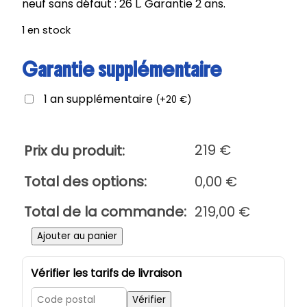
neuf sans défaut : 26 L. Garantie 2 ans.
1 en stock
Garantie supplémentaire
1 an supplémentaire
(
+
20
€
)
219
€
Prix du produit:
Total des options:
0,00
€
Total de la commande:
219,00
€
q
Ajouter au panier
u
a
Vérifier les tarifs de livraison
n
t
Vérifier