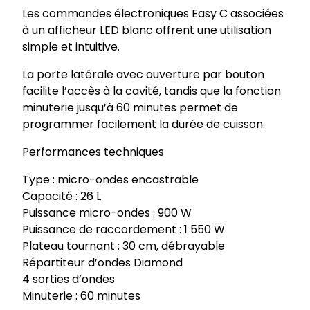
B
Les commandes électroniques Easy C associées
m
à un afficheur LED blanc offrent une utilisation
s
simple et intuitive.
6
1
La porte latérale avec ouverture par bouton
1
facilite l’accès à la cavité, tandis que la fonction
5
minuterie jusqu’à 60 minutes permet de
b
programmer facilement la durée de cuisson.
2
Performances techniques
(
3
Type : micro-ondes encastrable
)
Capacité : 26 L
Puissance micro-ondes : 900 W
Puissance de raccordement : 1 550 W
Plateau tournant : 30 cm, débrayable
Répartiteur d’ondes Diamond
4 sorties d’ondes
Minuterie : 60 minutes