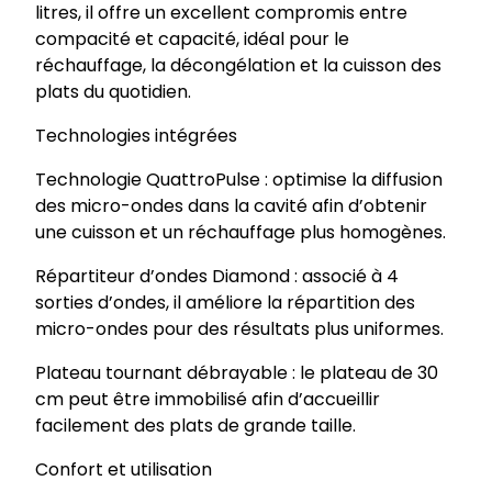
litres, il offre un excellent compromis entre
n
compacité et capacité, idéal pour le
d
réchauffage, la décongélation et la cuisson des
e
plats du quotidien.
s
e
Technologies intégrées
n
Technologie QuattroPulse : optimise la diffusion
c
des micro-ondes dans la cavité afin d’obtenir
a
une cuisson et un réchauffage plus homogènes.
s
t
Répartiteur d’ondes Diamond : associé à 4
r
sorties d’ondes, il améliore la répartition des
a
micro-ondes pour des résultats plus uniformes.
b
l
Plateau tournant débrayable : le plateau de 30
e
cm peut être immobilisé afin d’accueillir
2
facilement des plats de grande taille.
6
Confort et utilisation
L