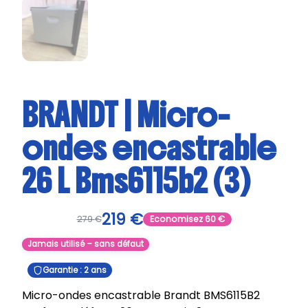
BRANDT | Micro-
ondes encastrable
26 L Bms6115b2 (3)
219
€
279
€
Economisez
60
€
Jamais utilisé – sans défaut
Garantie : 2 ans
Micro-ondes encastrable Brandt BMS6115B2