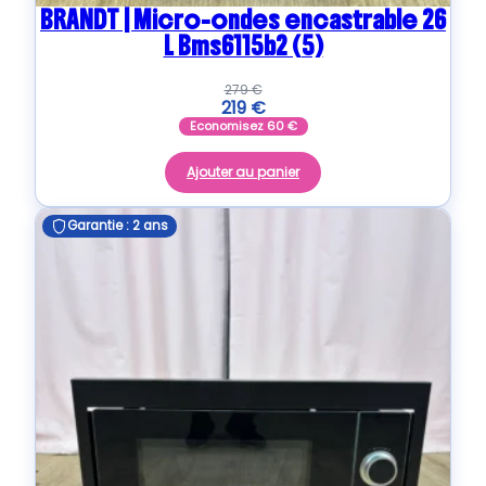
BRANDT | Micro-ondes encastrable 26
L Bms6115b2 (5)
279
€
219
€
Economisez
60
€
Ajouter au panier
Garantie : 2 ans