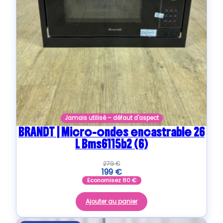
Jamais utilisé – défaut d'aspect
BRANDT | Micro-ondes encastrable 26
L Bms6115b2 (6)
279
€
199
€
Economisez
80
€
Ajouter au panier