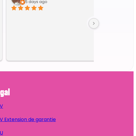
6 days ago
gal
V
 Extension de garantie
U