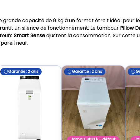
grande capacité de 8 kg à un format étroit idéal pour l
garantit un silence de fonctionnement. Le tambour
Pillow 
pteurs
Smart Sense
ajustent la consommation. Sur cette u
pareil neuf.
Garantie : 2 ans
Garantie : 2 ans
Ga
Jamais utilisé – défaut
Ja