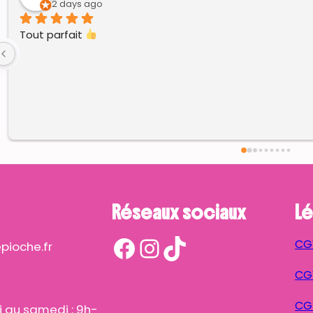
5 days ago
Réseaux sociaux
Lé
Facebook
Instagram
TikTok
CG
ioche.fr
CGV
CG
i au samedi : 9h-