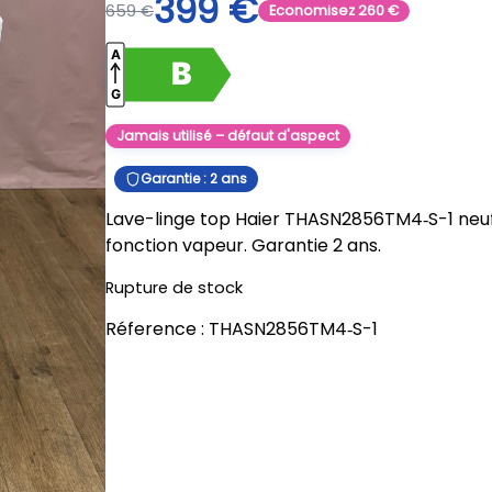
399
€
659
€
Economisez
260
€
Jamais utilisé – défaut d'aspect
Garantie : 2 ans
Lave-linge top Haier THASN2856TM4‑S-1 neuf 
fonction vapeur. Garantie 2 ans.
Rupture de stock
Réference :
THASN2856TM4‑S-1