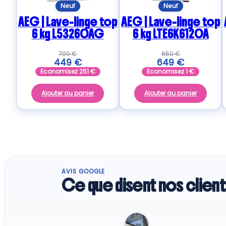
Neuf
Neuf
AEG | Lave-linge top
AEG | Lave-linge top
6 kg L53260AG
6 kg LTE6K6120A
700
€
650
€
449
€
649
€
Economisez
251
€
Economisez
1
€
Ajouter au panier
Ajouter au panier
AVIS GOOGLE
Ce que disent nos client
Caroline S.