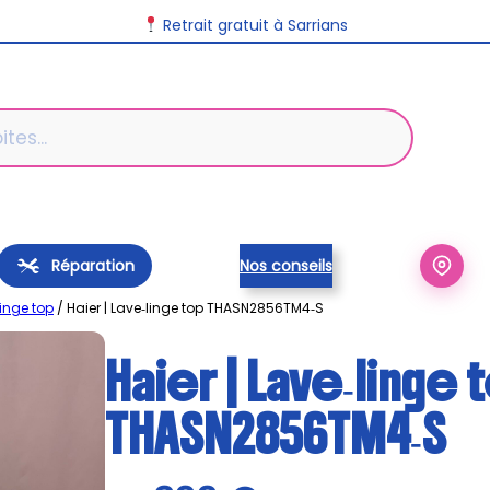
Retrait gratuit à Sarrians
Réparation
Nos conseils
linge top
/ Haier | Lave‑linge top THASN2856TM4‑S
Haier | Lave‑linge 
THASN2856TM4‑S