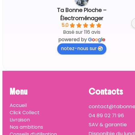
2 days ago
Ta Bonne Pioche –
Tout parfait 
Électroménager
5.0
Basé sur 116 avis
powered by
G
o
o
g
l
e
notez-nous sur
Menu
Contacts
Accueil
contact@tabonnep
Click Collect
04 89 02 71 96
Livraison
SAV & garantie
Nos ambitions
Disponible du lund
Conseils d’utilisation