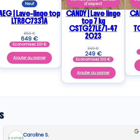
Neuf
d'aspect
AEG | Lave-linge top
CANDY | Lave linge
CAN
LTR8C7331A
top 7 kg
CSTG27LE/1-47
T
850
€
2023
649
€
Economisez
201
€
349
€
249
€
Ajouter au panier
Economisez
100
€
Ajouter au panier
s
Regine G.