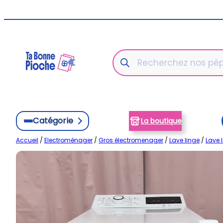
Aller
au
contenu
Recherche
de
produits
Catégorie
La boutique
Accueil
/
Electroménager
/
Gros électromenager
/
Lave linge
/
Lave 