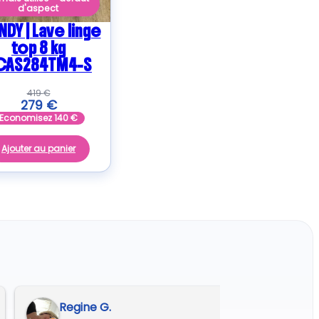
d'aspect
DY | Lave linge
top 8 kg
CAS284TM4-S
419
€
279
€
Economisez
140
€
Ajouter au panier
André A.