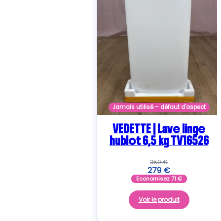
Jamais utilisé – défaut d'aspect
VEDETTE | Lave linge
hublot 6,5 kg TV16526
350
€
279
€
Economisez
71
€
Voir le produit