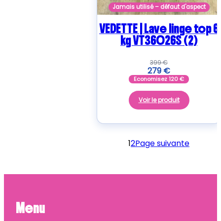
Jamais utilisé – défaut d'aspect
VEDETTE | Lave linge top 6
kg VT36026S (2)
399
€
279
€
Economisez
120
€
Voir le produit
1
2
Page suivante
Menu