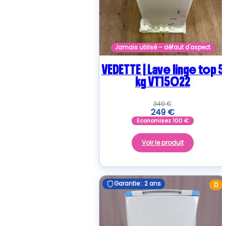
Jamais utilisé – défaut d'aspect
VEDETTE | Lave linge top 5
kg VT15022
349
€
249
€
Economisez
100
€
Voir le produit
Garantie : 2 ans
Garantie : 2 ans
D