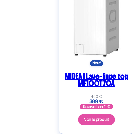
Neuf
MIDEA | Lave-linge top
MF100T70A
400
€
389
€
Economisez
11
€
Voir le produit