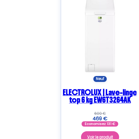
Neuf
ELECTROLUX | Lave-linge
top 6 kg EW6T3264AK
600
€
469
€
Economisez
131
€
Voir le produit