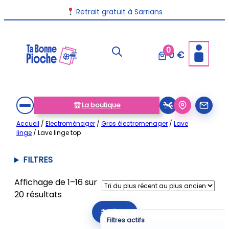
Aller
Livraison disponible dans toute la France
au
contenu
0
0 €
La boutique
Accueil
/
Electroménager
/
Gros électromenager
/
Lave
linge
/ Lave linge top
FILTRES
Affichage de 1–16 sur
Trié
20 résultats
du
Filtrer
plus
Filtres actifs