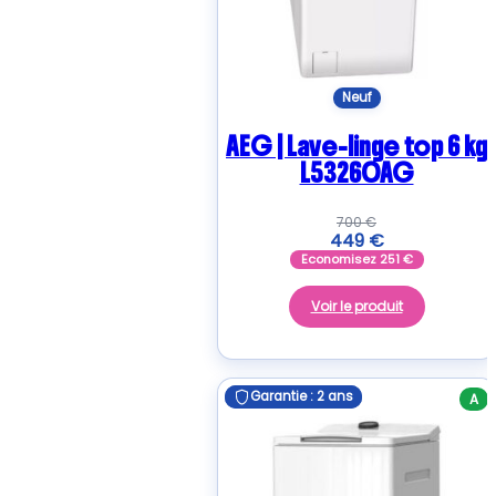
Neuf
AEG | Lave-linge top 6 kg
L53260AG
700
€
449
€
Economisez
251
€
Voir le produit
Garantie : 2 ans
Garantie : 2 ans
A