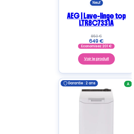
Neuf
AEG | Lave-linge top
LTR8C7331A
850
€
649
€
Economisez
201
€
Voir le produit
Garantie : 2 ans
Garantie : 2 ans
A