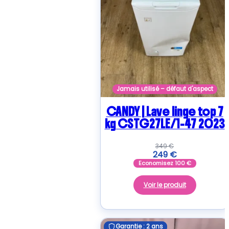
Jamais utilisé – défaut d'aspect
CANDY | Lave linge top 7
kg CSTG27LE/1-47 2023
349
€
249
€
Economisez
100
€
Voir le produit
Garantie : 2 ans
Garantie : 2 ans