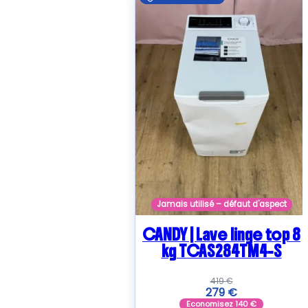
Jamais utilisé – défaut d'aspect
CANDY | Lave linge top 8
kg TCAS284TM4-S
419
€
279
€
Economisez
140
€