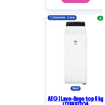
Garantie : 2 ans
Garantie : 2 ans
A
Neuf
AEG | Lave-linge top 6 kg
LTE6K6120A