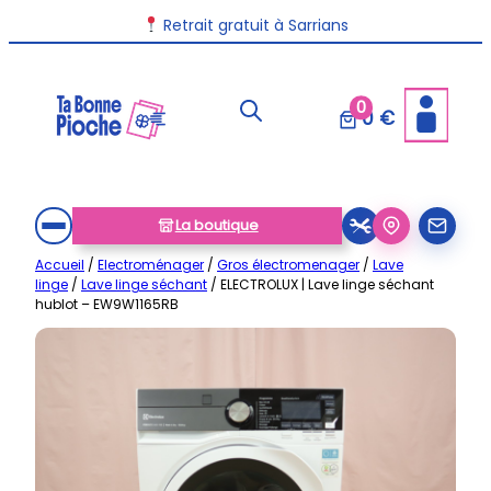
Aller
Retrait gratuit à Sarrians
au
contenu
0
0 €
La boutique
Accueil
/
Electroménager
/
Gros électromenager
/
Lave
linge
/
Lave linge séchant
/ ELECTROLUX | Lave linge séchant
hublot – EW9W1165RB