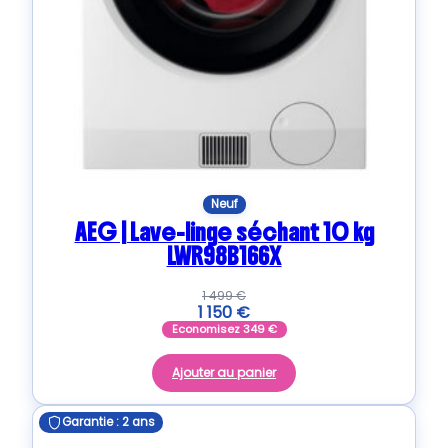
Neuf
AEG | Lave-linge séchant 10 kg
LWR98B166X
1 499
€
1 150
€
Economisez
349
€
Ajouter au panier
Garantie : 2 ans