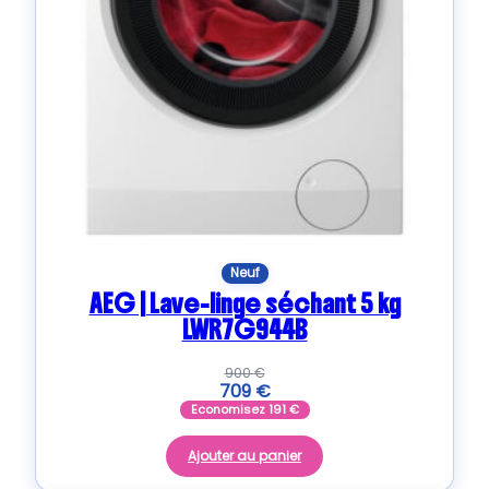
Neuf
AEG | Lave-linge séchant 5 kg
LWR7G944B
900
€
709
€
Economisez
191
€
Ajouter au panier