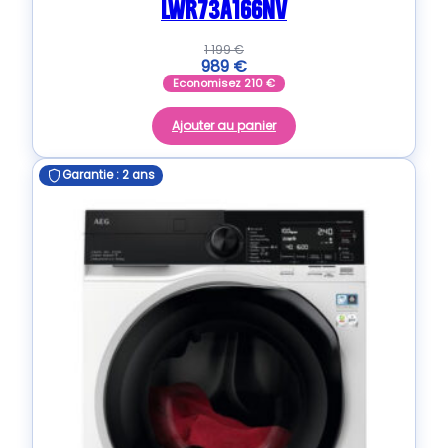
LWR73A166NV
1 199
€
989
€
Economisez
210
€
Ajouter au panier
Garantie : 2 ans