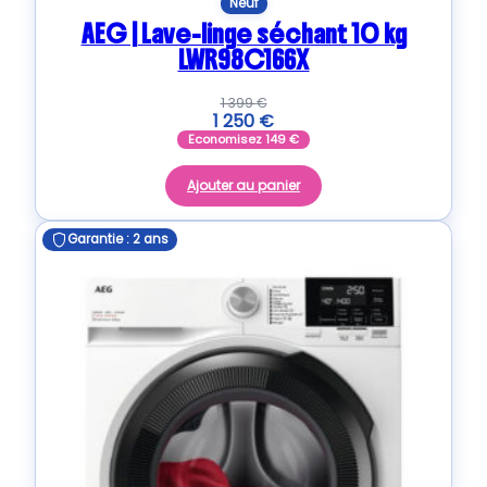
Neuf
AEG | Lave-linge séchant 10 kg
LWR98C166X
1 399
€
1 250
€
Economisez
149
€
Ajouter au panier
Garantie : 2 ans