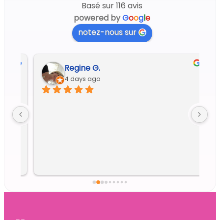
Basé sur 116 avis
powered by
G
o
o
g
l
e
notez-nous sur
Regine G.
4 days ago