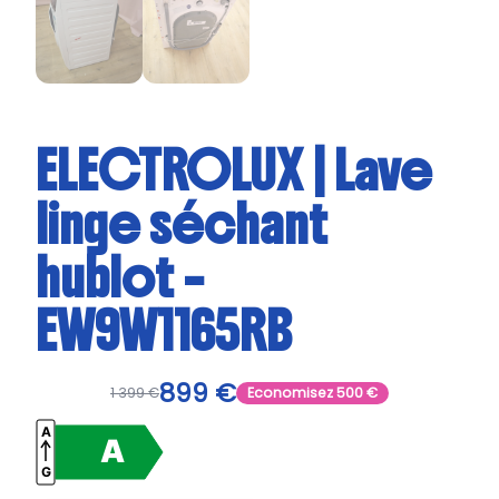
ELECTROLUX | Lave
linge séchant
hublot –
EW9W1165RB
899
€
1 399
€
Economisez
500
€