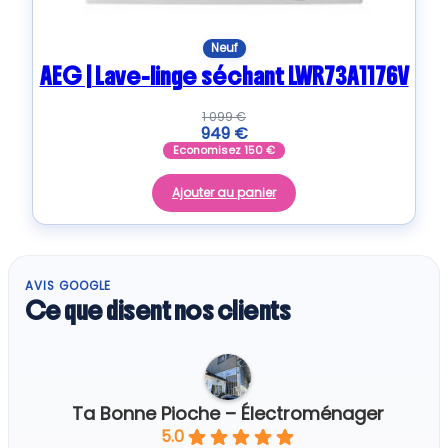
Neuf
AEG | Lave-linge séchant LWR73A1176V
1 099
€
949
€
Economisez
150
€
Ajouter au panier
AVIS GOOGLE
Ce que disent nos clients
Ta Bonne Pioche – Électroménager
5.0