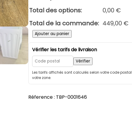
Total des options:
0,00
€
Total de la commande:
449,00
€
q
Ajouter au panier
u
a
Vérifier les tarifs de livraison
n
t
Vérifier
i
Les tarifs affichés sont calculés selon votre code posta
t
votre zone.
é
d
e
Réference :
TBP-0001646
B
R
A
N