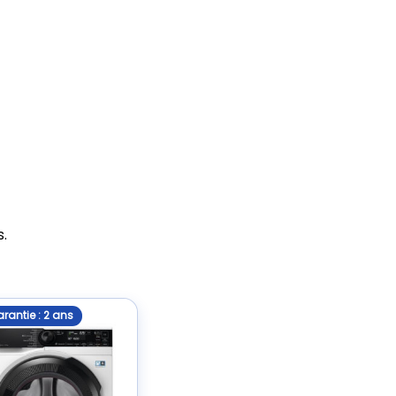
s.
rantie : 2 ans