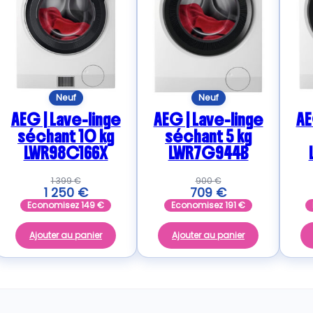
Neuf
Neuf
AEG | Lave-linge
AEG | Lave-linge
AE
séchant 10 kg
séchant 5 kg
LWR98C166X
LWR7G944B
1 399
€
900
€
1 250
€
709
€
Economisez
149
€
Economisez
191
€
Ajouter au panier
Ajouter au panier