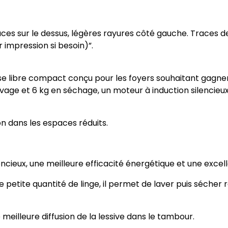
D
T
|
races sur le dessus, légères rayures côté gauche. Traces d
L
impression si besoin)”.
a
v
e
 libre compact conçu pour les foyers souhaitant gagner
l
vage et 6 kg en séchage, un moteur à induction silencieux
i
n
g
n dans les espaces réduits.
e
s
é
cieux, une meilleure efficacité énergétique et une excelle
c
h
petite quantité de linge, il permet de laver puis sécher
a
n
 meilleure diffusion de la lessive dans le tambour.
t