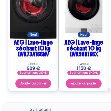
Neuf
Neuf
AEG | Lave-linge
AEG | Lave-linge
séchant 10 kg
séchant 10 kg
LWR73A166NV
LWR98B166X
1 199
€
1 499
€
989
€
1 150
€
Economisez
210
€
Economisez
349
€
Ajouter au panier
Ajouter au panier
AVIS GOOGLE