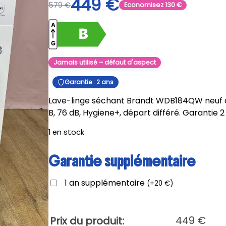
449
€
579
€
Economisez
130
€
Jamais utilisé – défaut d'aspect
Garantie : 2 ans
Lave-linge séchant Brandt WDB184QW neuf dé
B, 76 dB, Hygiene+, départ différé. Garantie 2
1 en stock
Garantie supplémentaire
1 an supplémentaire
(
+
20
€
)
449
€
Prix du produit: