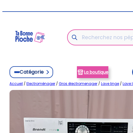
Aller
au
contenu
Recherche
de
produits
Catégorie
La boutique
Accueil
/
Electroménager
/
Gros électromenager
/
Lave linge
/
Lave 