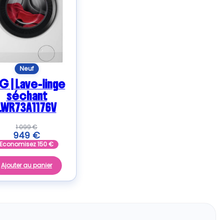
Neuf
G | Lave-linge
séchant
LWR73A1176V
1 099
€
949
€
Economisez
150
€
Ajouter au panier