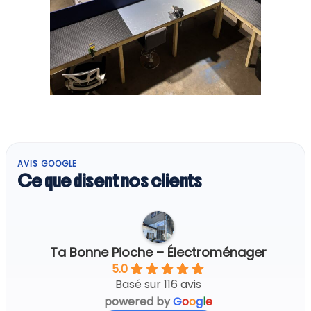
AVIS GOOGLE
Ce que disent nos clients
Ta Bonne Pioche – Électroménager
5.0
Basé sur 116 avis
powered by
G
o
o
g
l
e