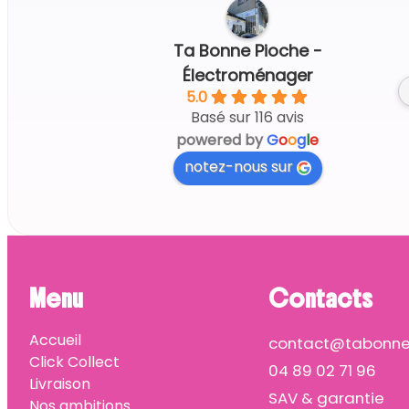
Regine G.
6 days ago
Ta Bonne Pioche -
Électroménager
5.0
Basé sur 116 avis
powered by
G
o
o
g
l
e
notez-nous sur
Menu
Contacts
Accueil
contact@tabonnep
Click Collect
04 89 02 71 96
Livraison
SAV & garantie
Nos ambitions