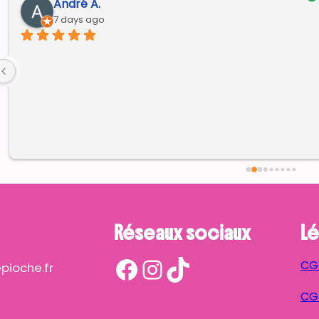
André A.
7 days ago
Réseaux sociaux
Lé
Facebook
Instagram
TikTok
CG
ioche.fr
CGV