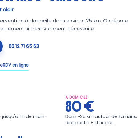
 clair
ntervention à domicile dans environ 25 km. On répare
eulement si c'est vraiment nécessaire.
06 12 71 65 63
se
RDV en ligne
À DOMICILE
80 €
+ jusqu'à 1 h de main-
Dans ~25 km autour de Sarrians
diagnostic + 1 h inclus.