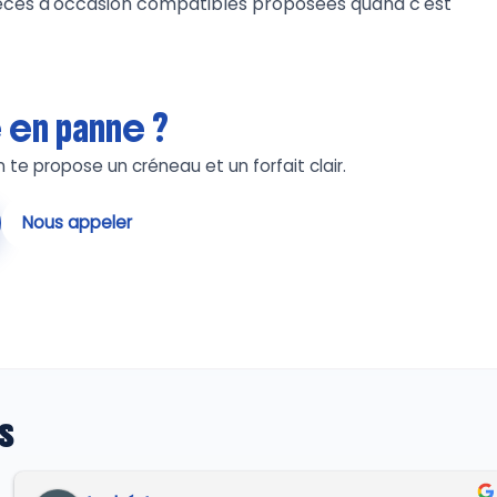
èces d'occasion compatibles proposées quand c'est
 en panne ?
n te propose un créneau et un forfait clair.
Nous appeler
s