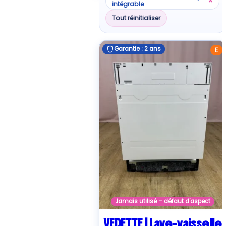
×
au
intégrable
plus
Tout réinitialiser
ancien
Garantie : 2 ans
Garantie : 2 ans
E
Jamais utilisé – défaut d'aspect
VEDETTE | Lave-vaisselle