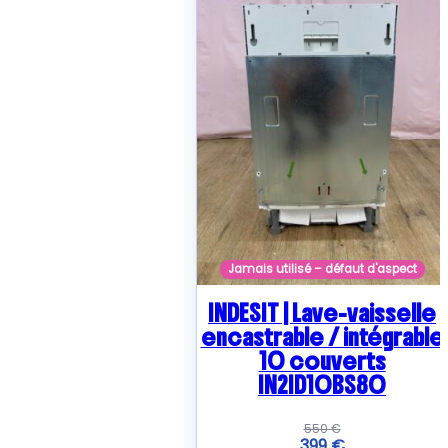
Jamais utilisé – défaut d'aspect
INDESIT | Lave-vaisselle
encastrable / intégrable
10 couverts
IN2ID10BS80
550
€
399
€