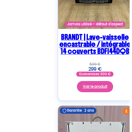
Jamais utilisé – défaut d'aspect
BRANDT | Lave-vaisselle
encastrable / intégrable
14 couverts BDFI44DQB
599
€
299
€
Economisez
300
€
Voir le produit
Garantie : 2 ans
Garantie : 2 ans
E