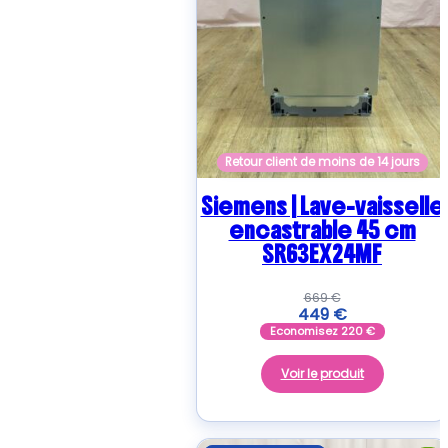
Retour client de moins de 14 jours
Siemens | Lave-vaisselle
encastrable 45 cm
SR63EX24MF
669
€
449
€
Economisez
220
€
Voir le produit