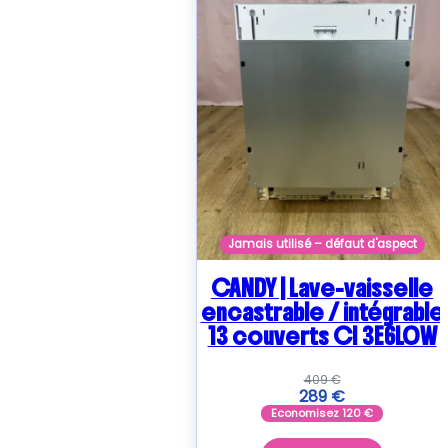
Jamais utilisé – défaut d'aspect
CANDY | Lave-vaisselle
encastrable / intégrable
13 couverts CI 3E6L0W
409
€
289
€
Economisez
120
€