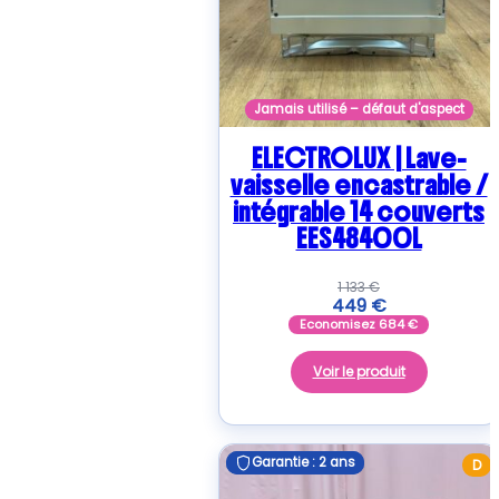
Jamais utilisé – défaut d'aspect
ELECTROLUX | Lave-
vaisselle encastrable /
intégrable 14 couverts
EES48400L
1 133
€
449
€
Economisez
684
€
Voir le produit
Garantie : 2 ans
Garantie : 2 ans
D