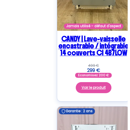
Jamais utilisé – défaut d'aspect
CANDY | Lave-vaisselle
encastrable / intégrable
14 couverts CI 4B7L0W
499
€
299
€
Economisez
200
€
Voir le produit
Garantie : 2 ans
Garantie : 2 ans