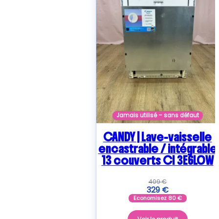
Jamais utilisé – sans défaut
CANDY | Lave-vaisselle
encastrable / intégrable
13 couverts CI 3E6L0W
409
€
329
€
Economisez
80
€