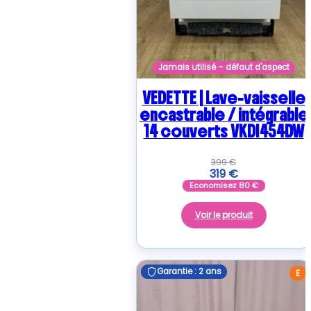
Jamais utilisé – défaut d'aspect
VEDETTE | Lave-vaisselle
encastrable / intégrable
14 couverts VKDI454DW
399
€
319
€
Economisez
80
€
Voir le produit
Garantie : 2 ans
Garantie : 2 ans
E