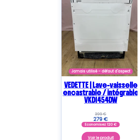
Jamais utilisé – défaut d'aspect
VEDETTE | Lave-vaisselle
encastrable / intégrable
VKDI454DW
399
€
279
€
Economisez
120
€
Voir le produit