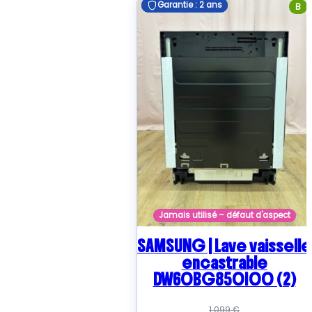
Garantie : 2 ans
Garantie : 2 ans
B
Jamais utilisé – défaut d'aspect
SAMSUNG | Lave vaisselle
encastrable
DW60BG850I00 (2)
1 099
€