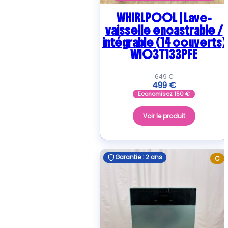
WHIRLPOOL | Lave-
vaisselle encastrable /
intégrable (14 couverts)
WIO3T133PFE
649
€
499
€
Economisez
150
€
Voir le produit
Garantie : 2 ans
Garantie : 2 ans
C