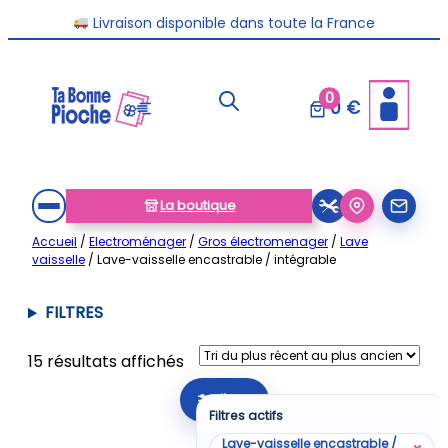
Aller
Livraison disponible dans toute la France
au
contenu
0
0 €
La boutique
Accueil
/
Electroménager
/
Gros électromenager
/
Lave
vaisselle
/ Lave-vaisselle encastrable / intégrable
FILTRES
Trié
15 résultats affichés
du
Filtrer
plus
Filtres actifs
récent
Lave-vaisselle encastrable /