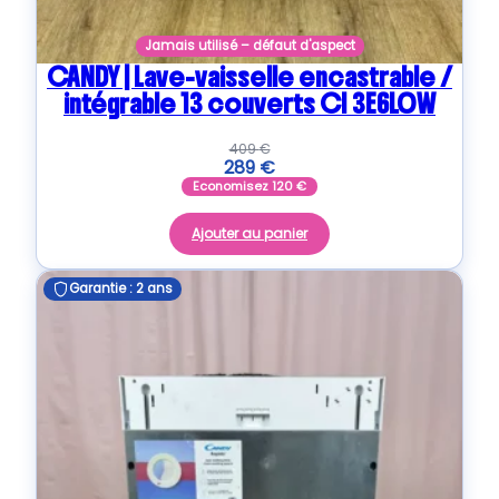
Jamais utilisé – défaut d'aspect
CANDY | Lave-vaisselle encastrable /
intégrable 13 couverts CI 3E6L0W
409
€
289
€
Economisez
120
€
Ajouter au panier
Garantie : 2 ans