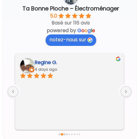
Ta Bonne Pioche – Électroménager
5.0
Basé sur 116 avis
powered by
G
o
o
g
l
e
notez-nous sur
Regine G.
4 days ago