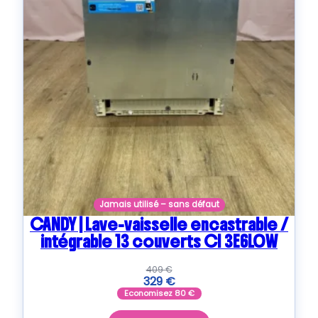
Jamais utilisé – sans défaut
CANDY | Lave-vaisselle encastrable /
intégrable 13 couverts CI 3E6L0W
409
€
329
€
Economisez
80
€