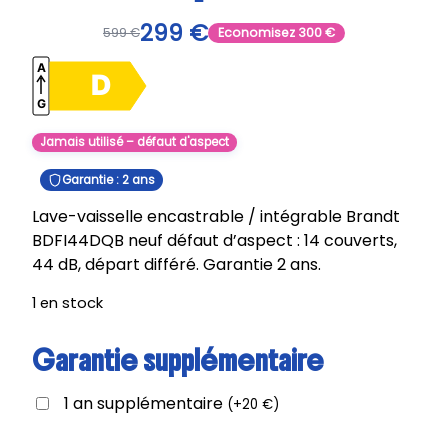
299
€
599
€
Economisez
300
€
Jamais utilisé – défaut d'aspect
Garantie : 2 ans
Lave-vaisselle encastrable / intégrable Brandt
BDFI44DQB neuf défaut d’aspect : 14 couverts,
44 dB, départ différé. Garantie 2 ans.
1 en stock
Garantie supplémentaire
1 an supplémentaire
(
+
20
€
)