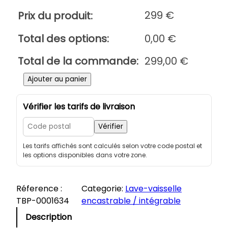
299
€
Prix du produit:
Total des options:
0,00
€
Total de la commande:
299,00
€
q
Ajouter au panier
u
a
Vérifier les tarifs de livraison
n
t
Vérifier
i
Les tarifs affichés sont calculés selon votre code postal et
t
les options disponibles dans votre zone.
é
d
e
Réference :
Categorie:
Lave-vaisselle
B
TBP-0001634
encastrable / intégrable
R
Description
A