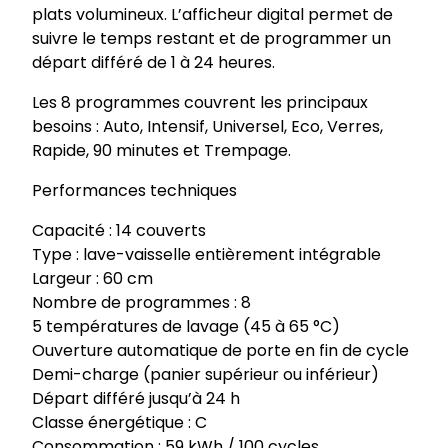
b
plats volumineux. L’afficheur digital permet de
l
suivre le temps restant et de programmer un
e
départ différé de 1 à 24 heures.
1
Les 8 programmes couvrent les principaux
4
besoins : Auto, Intensif, Universel, Eco, Verres,
c
Rapide, 90 minutes et Trempage.
o
u
Performances techniques
v
e
Capacité : 14 couverts
r
Type : lave-vaisselle entièrement intégrable
t
Largeur : 60 cm
s
Nombre de programmes : 8
B
5 températures de lavage (45 à 65 °C)
D
Ouverture automatique de porte en fin de cycle
F
Demi-charge (panier supérieur ou inférieur)
I
Départ différé jusqu’à 24 h
4
Classe énergétique : C
4
Consommation : 59 kWh / 100 cycles