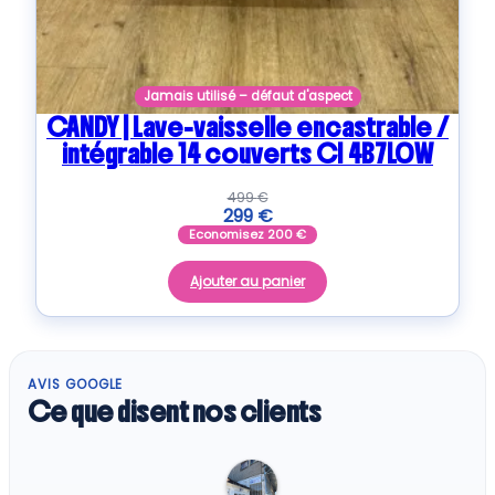
Jamais utilisé – défaut d'aspect
CANDY | Lave-vaisselle encastrable /
intégrable 14 couverts CI 4B7L0W
499
€
299
€
Economisez
200
€
Ajouter au panier
AVIS GOOGLE
Ce que disent nos clients