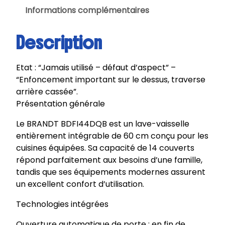
N
Informations complémentaires
D
T
Description
|
L
Etat : “Jamais utilisé – défaut d’aspect” –
a
“Enfoncement important sur le dessus, traverse
v
arrière cassée”.
e
Présentation générale
-
v
Le BRANDT BDFI44DQB est un lave-vaisselle
a
entièrement intégrable de 60 cm conçu pour les
i
cuisines équipées. Sa capacité de 14 couverts
s
répond parfaitement aux besoins d’une famille,
s
tandis que ses équipements modernes assurent
e
un excellent confort d’utilisation.
l
l
Technologies intégrées
e
Ouverture automatique de porte : en fin de