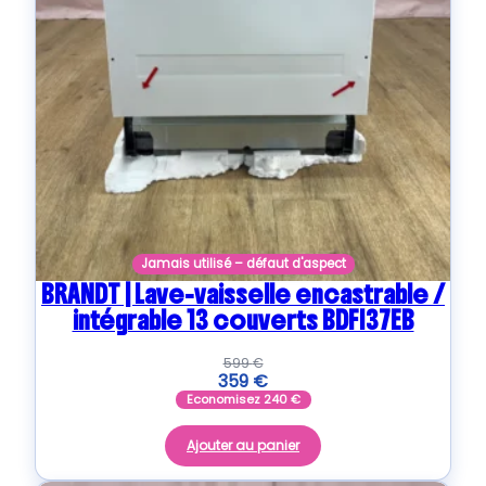
Jamais utilisé – défaut d'aspect
BRANDT | Lave-vaisselle encastrable /
intégrable 13 couverts BDFI37EB
599
€
359
€
Economisez
240
€
Ajouter au panier