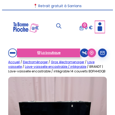
Aller
Livraison disponible dans toute la France
Retrait gratuit à Sarrians
au
contenu
0
0 €
La boutique
Accueil
/
Electroménager
/
Gros électromenager
/
Lave
vaisselle
/
Lave-vaisselle encastrable / intégrable
/ BRANDT |
Lave-vaisselle encastrable / intégrable 14 couverts BDFI44DQB