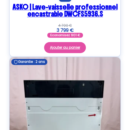
ASKO | Lave-vaisselle professionnel
encastrable DWCFS5936.S
4 700
€
3 799
€
Economisez
901
€
Ajouter au panier
Garantie : 2 ans