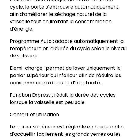
e
cycle, la porte s’entrouvre automatiquement
n
afin d’améliorer le séchage naturel de la
c
vaisselle tout en limitant la consommation
a
d’énergie.
s
t
Programme Auto : adapte automatiquement la
r
température et la durée du cycle selon le niveau
a
de salissure.
b
l
Demi-charge : permet de laver uniquement le
e
panier supérieur ou inférieur afin de réduire les
/
consommations d’eau et d’électricité.
i
Fonction Express : réduit la durée des cycles
n
lorsque la vaisselle est peu sale.
t
é
Confort et utilisation
g
r
Le panier supérieur est réglable en hauteur afin
a
d’accueillir facilement les grands verres ou les