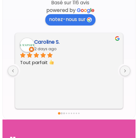
Basé sur 116 avis
powered by
G
o
o
g
l
e
notez-nous sur
Caroline S.
2 days ago
Tout parfait 