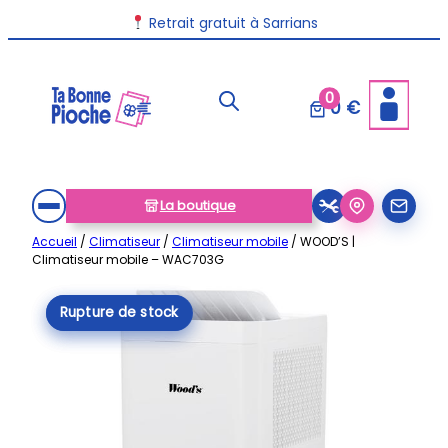
Aller
Retrait gratuit à Sarrians
au
contenu
0
0 €
La boutique
Accueil
/
Climatiseur
/
Climatiseur mobile
/ WOOD’S |
Climatiseur mobile – WAC703G