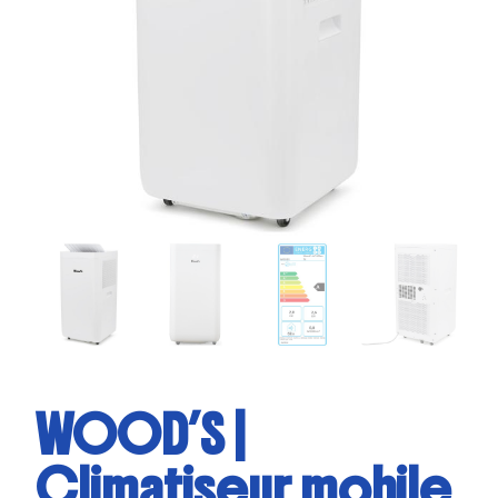
WOOD’S |
Climatiseur mobile