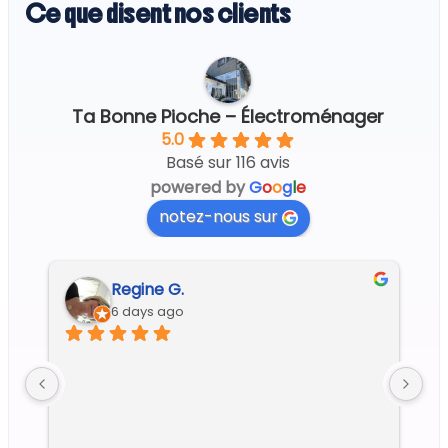
Ce que disent nos clients
Ta Bonne Pioche – Électroménager
5.0
Basé sur 116 avis
powered by
G
o
o
g
l
e
notez-nous sur
Regine G.
6 days ago