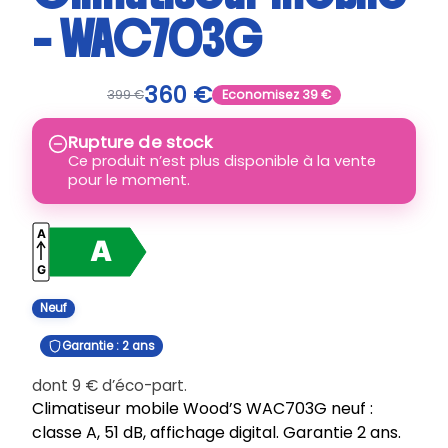
– WAC703G
360
€
399
€
Economisez
39
€
Rupture de stock
Ce produit n’est plus disponible à la vente
pour le moment.
Neuf
Garantie : 2 ans
dont
9
€
d’éco-part.
Climatiseur mobile Wood’S WAC703G neuf :
classe A, 51 dB, affichage digital. Garantie 2 ans.