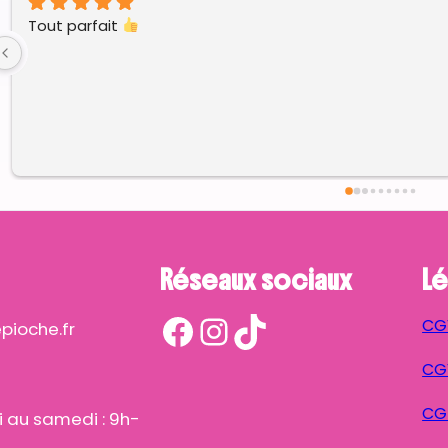
Tout parfait 
Réseaux sociaux
Lé
Facebook
Instagram
TikTok
CG
ioche.fr
CGV
CG
i au samedi : 9h-