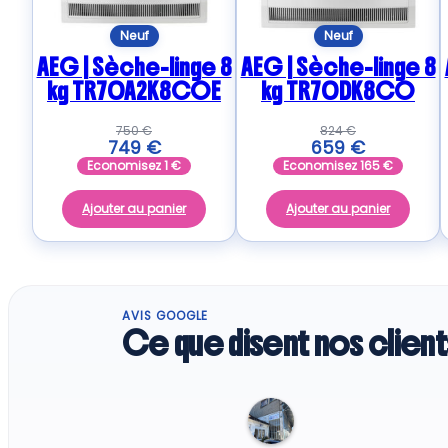
Neuf
Neuf
AEG | Sèche-linge 8
AEG | Sèche-linge 8
kg TR70A2K8COE
kg TR70DK8CO
750
€
824
€
749
€
659
€
Economisez
1
€
Economisez
165
€
Ajouter au panier
Ajouter au panier
AVIS GOOGLE
Ce que disent nos client