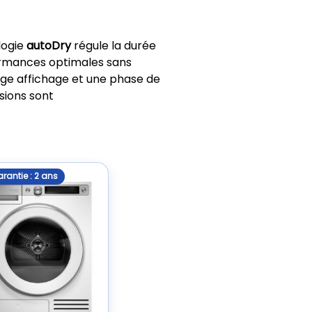
logie
autoDry
régule la durée
formances optimales sans
arge affichage et une phase de
sions sont
rantie : 2 ans