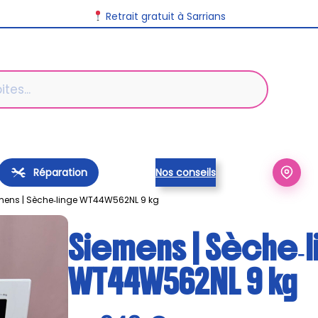
Retrait gratuit à Sarrians
Réparation
Nos conseils
mens | Sèche‑linge WT44W562NL 9 kg
Siemens | Sèche‑l
WT44W562NL 9 kg