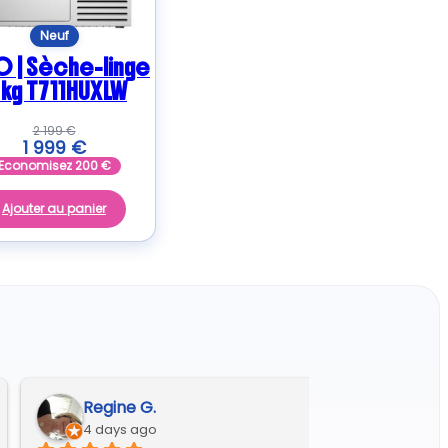
Neuf
O | Sèche-linge
1 kg T711HUXLW
2 199
€
1 999
€
Economisez
200
€
Ajouter au panier
Regine G.
4 days ago