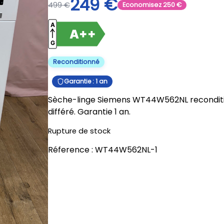
249
€
499
€
Economisez
250
€
Reconditionné
Garantie : 1 an
Sèche-linge Siemens WT44W562NL recondition
différé. Garantie 1 an.
Rupture de stock
Réference :
WT44W562NL-1