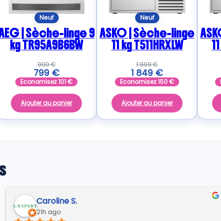
Neuf
Neuf
AEG | Sèche-linge 9
ASKO | Sèche-linge
ASK
kg TR95A9B6BW
11 kg T511HRXLW
1
900
€
1 999
€
799
€
1 849
€
Economisez
101
€
Economisez
150
€
Ajouter au panier
Ajouter au panier
s
Caroline S.
21h ago