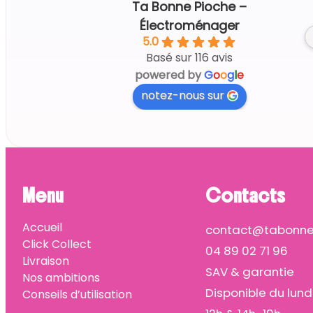
Ta Bonne Pioche –
Électroménager
5.0
Basé sur 116 avis
powered by
G
o
o
g
l
e
notez-nous sur
Menu
Contacts
Accueil
contact@tabonnep
Click Collect
04 89 02 71 96
Livraison
SAV & garantie
Nos ambitions
Disponible du lund
Conseils d’utilisation