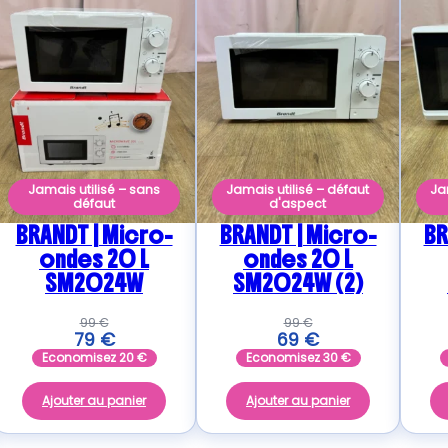
Jamais utilisé – sans
Jamais utilisé – défaut
Ja
défaut
d'aspect
BRANDT | Micro-
BRANDT | Micro-
BR
ondes 20 L
ondes 20 L
SM2024W
SM2024W (2)
99
€
99
€
79
€
69
€
Economisez
20
€
Economisez
30
€
Ajouter au panier
Ajouter au panier