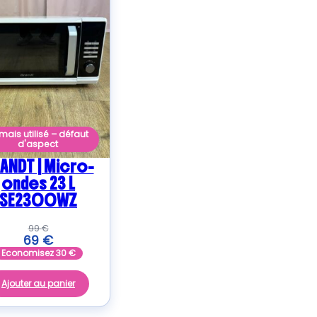
mais utilisé – défaut
d'aspect
ANDT | Micro-
ondes 23 L
SE2300WZ
99
€
69
€
Economisez
30
€
Ajouter au panier