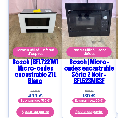
Jamais utilisé – défaut
Jamais utilisé – sans
d'aspect
défaut
Bosch | BFL7221W1
Bosch | Micro-
Micro-ondes
ondes encastrable
encastrable 21 L
Série 2 Noir –
Blanc
BFL523MB3F
649
€
199
€
499
€
139
€
Economisez
150
€
Economisez
60
€
Ajouter au panier
Ajouter au panier