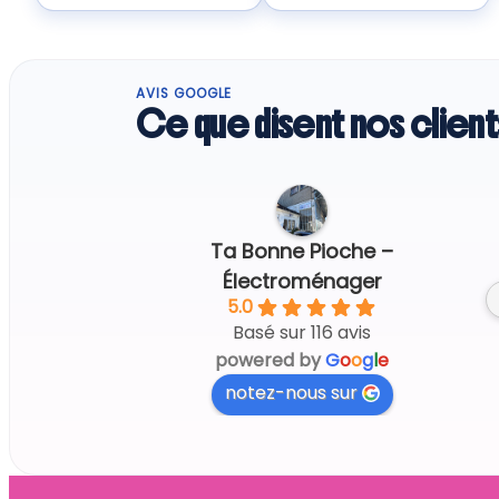
AVIS GOOGLE
Ce que disent nos client
Regine G.
6 days ago
Ta Bonne Pioche –
Électroménager
5.0
Basé sur 116 avis
powered by
G
o
o
g
l
e
notez-nous sur