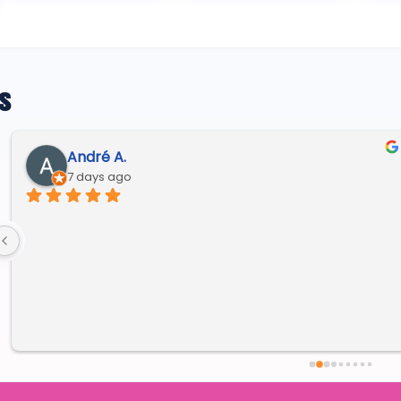
s
André A.
7 days ago