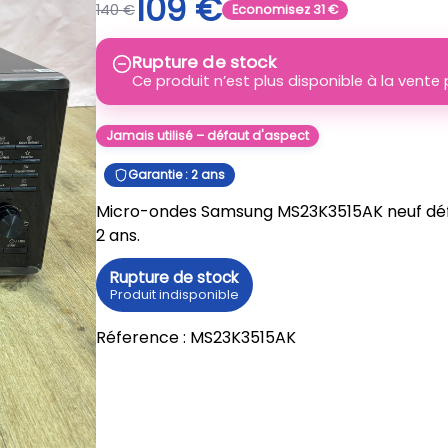
109
€
140
€
Economisez
31
€
Rupture de stock
Ce produit n’est plus disponible à la vent
Jamais utilisé – défaut d'aspect
Garantie : 2 ans
Micro-ondes Samsung MS23K3515AK neuf défau
2 ans.
Rupture de stock
Produit indisponible
Réference :
MS23K3515AK