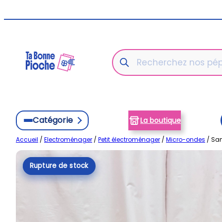
Aller
au
contenu
Recherche
de
produits
Catégorie
La boutique
Accueil
/
Electroménager
/
Petit électroménager
/
Micro-ondes
/ Sa