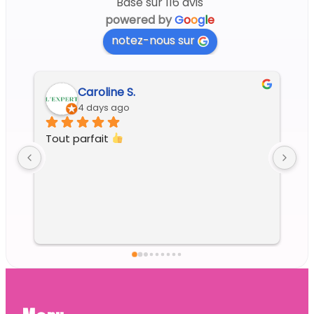
Basé sur 116 avis
powered by
G
o
o
g
l
e
notez-nous sur
Regine G.
7 days ago