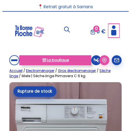
Aller
Retrait gratuit à Sarrians
au
contenu
0
0 €
La boutique
Accueil
/
Electroménager
/
Gros électromenager
/
Sèche
linge
/ Miele | Sèche‑linge Primavera C 6 kg