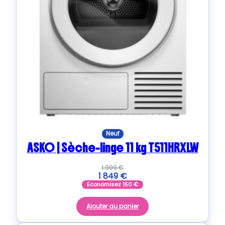
Neuf
ASKO | Sèche-linge 11 kg T511HRXLW
1 999
€
1 849
€
Economisez
150
€
Ajouter au panier