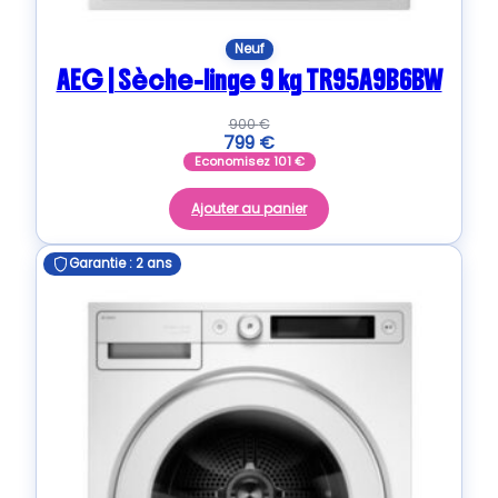
Neuf
AEG | Sèche-linge 9 kg TR95A9B6BW
900
€
799
€
Economisez
101
€
Ajouter au panier
Garantie : 2 ans