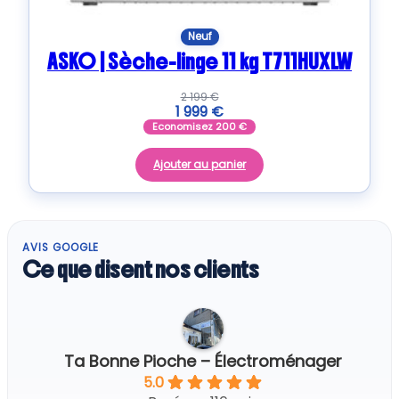
Neuf
ASKO | Sèche-linge 11 kg T711HUXLW
2 199
€
1 999
€
Economisez
200
€
Ajouter au panier
AVIS GOOGLE
Ce que disent nos clients
Ta Bonne Pioche – Électroménager
5.0