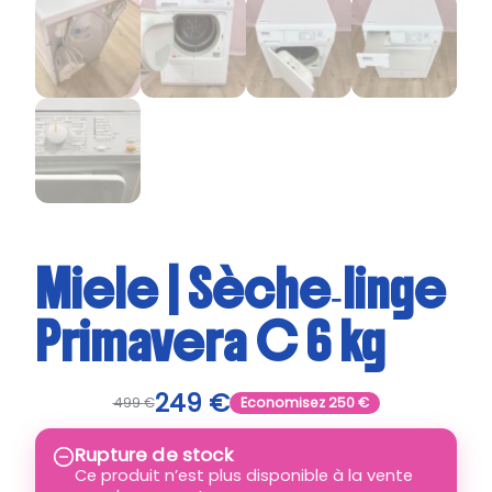
Miele | Sèche‑linge
Primavera C 6 kg
249
€
499
€
Economisez
250
€
Rupture de stock
Ce produit n’est plus disponible à la vente