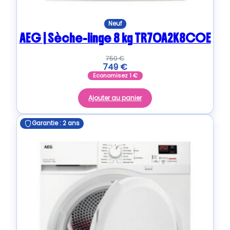
Neuf
AEG | Sèche-linge 8 kg TR70A2K8COE
750
€
749
€
Economisez
1
€
Ajouter au panier
Garantie : 2 ans