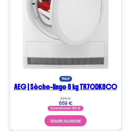
Neuf
AEG | Sèche-linge 8 kg TR70DK8CO
824
€
659
€
Economisez
165
€
Ajouter au panier