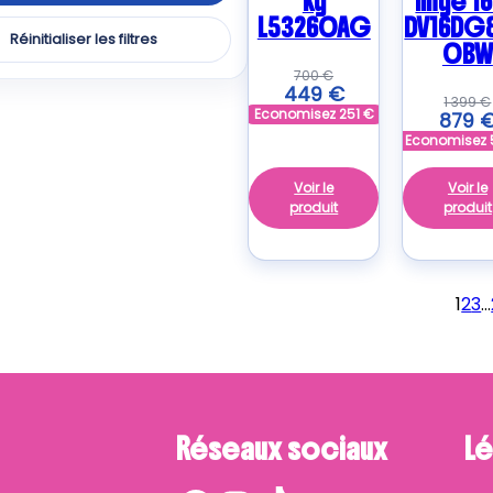
kg
linge 16
L53260AG
DV16DG
Réinitialiser les filtres
0BW
ER
700
€
duits
449
€
1 399
€
Economisez
251
€
879
O
Economisez
uits
Voir le
Voir le
produit
produit
LUX
uits
1
2
3
…
uits
LPOOL
uits
Réseaux sociaux
Lé
ERES