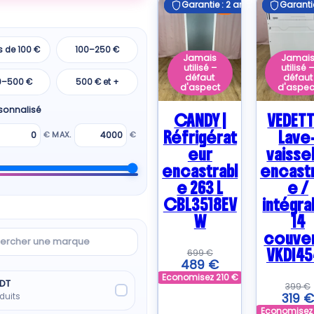
Garantie : 2 ans
Garantie : 2 ans
Garantie
Garantie
E
s de 100 €
100–250 €
Jamais
Jamai
utilisé –
utilisé 
défaut
défaut
0–500 €
500 € et +
d'aspect
d'aspec
rsonnalisé
CANDY |
VEDETT
Réfrigérat
Lave
€
MAX.
€
eur
vaisse
encastrabl
encastr
e 263 L
e /
CBL3518EV
intégra
W
14
rcher
couve
VKDI45
699
€
489
€
ue
Economisez
210
€
DT
399
€
319
€
duits
Economise