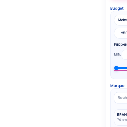
Budget
Moin
25
Prix pe
MIN.
Marque
Reche
une
marq
BRAN
74 pro