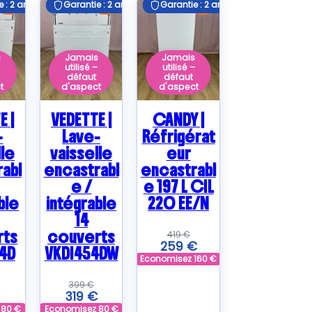
 : 2 ans
 : 2 ans
Garantie : 2 ans
Garantie : 2 ans
Garantie : 2 ans
Garantie : 2 ans
E
E
E
s
Jamais
Jamais
–
utilisé –
utilisé –
défaut
défaut
t
d'aspect
d'aspect
E |
VEDETTE |
CANDY |
-
Lave-
Réfrigérat
lle
vaisselle
eur
abl
encastrabl
encastrabl
e /
e 197 L CIL
ble
intégrable
220 EE/N
14
rts
couverts
419
€
259
€
4D
VKDI454DW
Economisez
160
€
399
€
319
€
z
80
€
Economisez
80
€