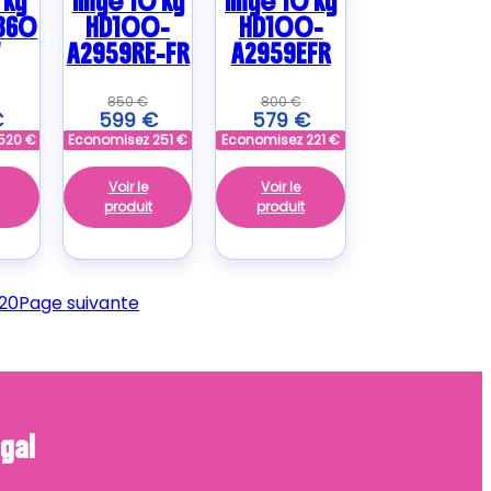
 kg
linge 10 kg
linge 10 kg
860
HD100-
HD100-
A2959RE-FR
A2959EFR
850
€
800
€
€
599
€
579
€
520
€
Economisez
251
€
Economisez
221
€
Voir le
Voir le
produit
produit
20
Page suivante
gal