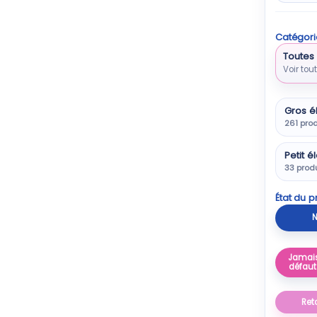
Catégori
Toutes 
Voir tou
Gros é
261 prod
Petit 
33 prod
État du p
N
Jamais
défaut
Ret