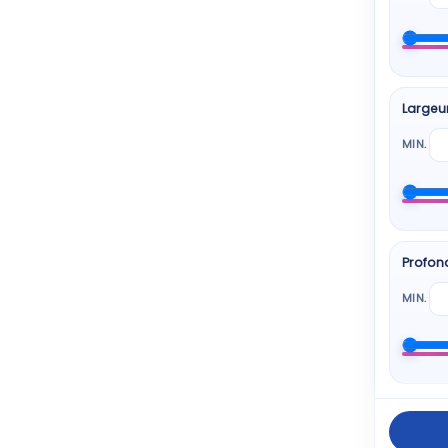
BEKO
6 pro
Largeu
HISE
6 pro
MIN.
SAM
6 pro
Profon
BOS
5 pro
MIN.
Elect
5 pro
ESSEN
5 pro