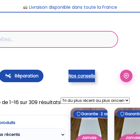
Livraison disponible dans toute la France
Réparation
Nos conseils
Trié
 de 1–16 sur 309 résultats
du
Garantie : 2 ans
Garantie : 2 ans
Garantie
Garantie
E
plus
 produits
récent
au
Jamais
Jamai
plus