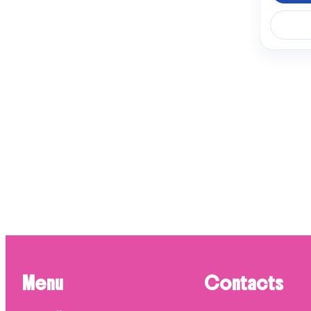
SAUT
5 pro
ASK
4 prod
FRIGE
4 prod
LG
4 prod
WHIR
4 prod
Menu
Contacts
ROSI