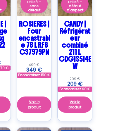
–
utilisé –
utilisé –
sans
défaut
t
défaut
d'aspect
E |
ROSIERES |
CANDY |
nge
Four
Réfrigérat
kg
encastrabl
eur
22
e 78 L RF6
combiné
C37979PN
211 L
CDG1S514E
€
W
499
€
z
70
€
349
€
Economisez
150
€
299
€
209
€
Economisez
90
€
Voir le
Voir le
produit
produit