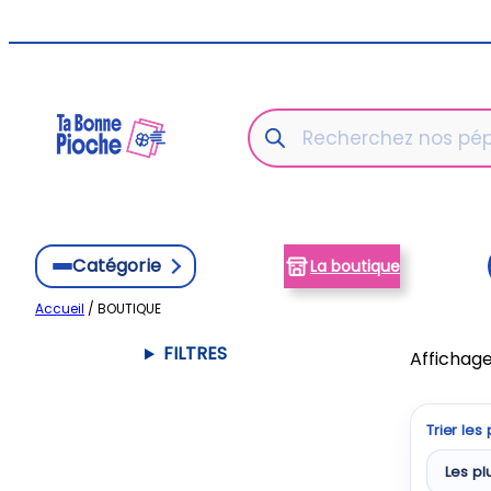
Aller
au
contenu
Recherche
de
produits
Catégorie
La boutique
Accueil
/ BOUTIQUE
FILTRES
Affichage
Trier les