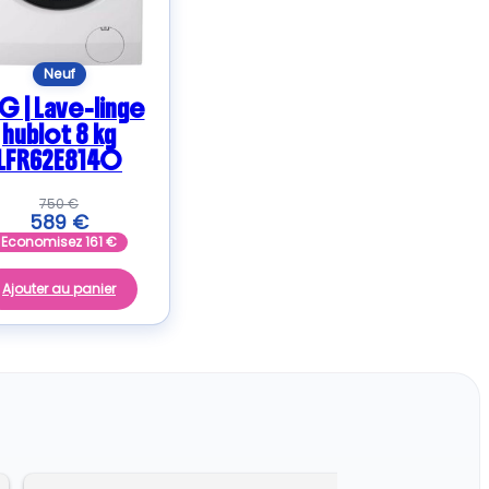
Neuf
G | Lave-linge
hublot 8 kg
LFR62E814O
750
€
589
€
Economisez
161
€
Ajouter au panier