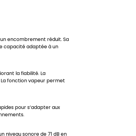
s un encombrement réduit. Sa
une capacité adaptée à un
ant la fiabilité. La
. La fonction vapeur permet
rapides pour s’adapter aux
onnements.
un niveau sonore de 71 dB en