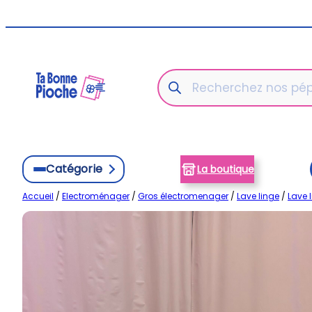
Aller
au
contenu
Recherche
de
produits
Catégorie
La boutique
Accueil
/
Electroménager
/
Gros électromenager
/
Lave linge
/
Lave 