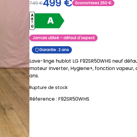
499
€
749
€
Economisez
250
€
Jamais utilisé – défaut d'aspect
Garantie : 2 ans
Lave-linge hublot LG F92SR50WHS neuf défaut 
moteur Inverter, Hygiene+, fonction vapeur, a
ans.
Rupture de stock
Réference :
F92SR50WHS