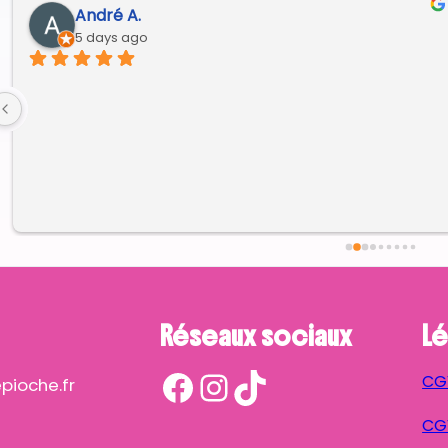
André A.
5 days ago
Réseaux sociaux
Lé
Facebook
Instagram
TikTok
CG
ioche.fr
CGV