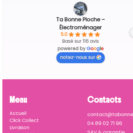
Regine G.
4 days ago
Ta Bonne Pioche –
Électroménager
5.0
Basé sur 116 avis
powered by
G
o
o
g
l
e
notez-nous sur
Menu
Contacts
Accueil
contact@tabonnep
Click Collect
04 89 02 71 96
Livraison
SAV & garantie