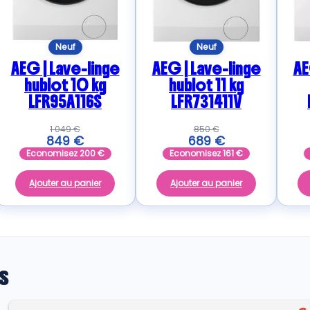
Neuf
Neuf
AEG | Lave-linge
AEG | Lave-linge
AE
hublot 10 kg
hublot 11 kg
LFR95A116S
LFR731411V
1 049
€
850
€
849
€
689
€
Economisez
200
€
Economisez
161
€
Ajouter au panier
Ajouter au panier
s