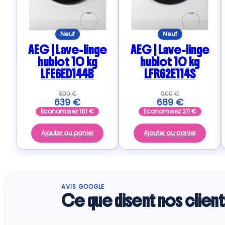
Neuf
Neuf
AEG | Lave-linge
AEG | Lave-linge
hublot 10 kg
hublot 10 kg
LFE6ED144B
LFR62E114S
800
€
900
€
639
€
689
€
Economisez
161
€
Economisez
211
€
Ajouter au panier
Ajouter au panier
AVIS GOOGLE
Ce que disent nos client