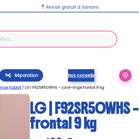
Livraison disponible dans toute la France
Retrait gratuit à Sarrians
Réparation
Nos conseils
linge hublot
/ LG | F92SR50WHS – Lave-linge frontal 9 kg
LG | F92SR50WHS –
frontal 9 kg