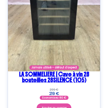
Jamais utilisé – défaut d'aspect
LA SOMMELIERE | Cave à vin 28
bouteilles 28SILENCE (105)
299
€
219
€
Economisez
80
€
Ajouter au panier