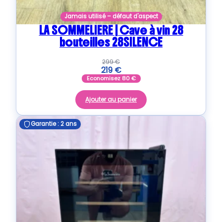
Jamais utilisé – défaut d'aspect
LA SOMMELIERE | Cave à vin 28
bouteilles 28SILENCE
299
€
219
€
Economisez
80
€
Ajouter au panier
Garantie : 2 ans