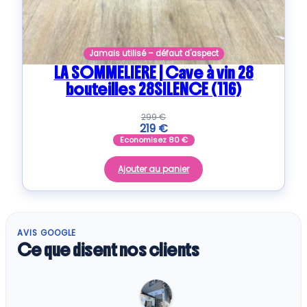
Jamais utilisé – défaut d'aspect
LA SOMMELIERE | Cave à vin 28
bouteilles 28SILENCE (116)
299
€
219
€
Economisez
80
€
Ajouter au panier
AVIS GOOGLE
Ce que disent nos clients