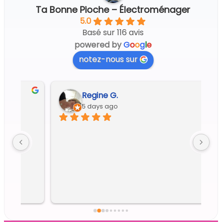
Ta Bonne Pioche – Électroménager
5.0
Basé sur 116 avis
powered by
G
o
o
g
l
e
notez-nous sur
Regine G.
5 days ago