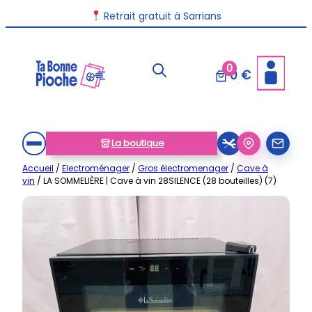
Aller
Retrait gratuit à Sarrians
au
contenu
0
0 €
La boutique
Accueil
/
Electroménager
/
Gros électromenager
/
Cave à
vin
/ LA SOMMELIÈRE | Cave à vin 28SILENCE (28 bouteilles) (7)