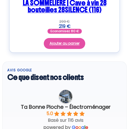
LA SOMMELIERE | Cave à vin 28
bouteilles 28SILENCE (116)
299
€
219
€
Economisez
80
€
Ajouter au panier
AVIS GOOGLE
Ce que disent nos clients
Ta Bonne Pioche – Électroménager
5.0
Basé sur 116 avis
powered by
G
o
o
g
l
e