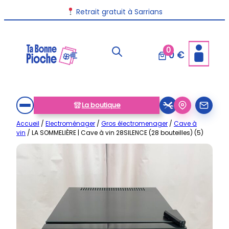
Aller
Livraison disponible dans toute la France
Retrait gratuit à Sarrians
au
contenu
0
0 €
La boutique
Accueil
/
Electroménager
/
Gros électromenager
/
Cave à
vin
/ LA SOMMELIÈRE | Cave à vin 28SILENCE (28 bouteilles) (5)