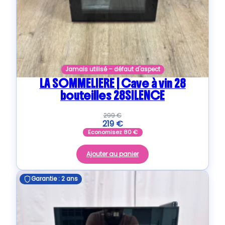
Jamais utilisé – défaut d'aspect
LA SOMMELIERE | Cave à vin 28
bouteilles 28SILENCE
299
€
219
€
Economisez
80
€
Ajouter au panier
Garantie : 2 ans