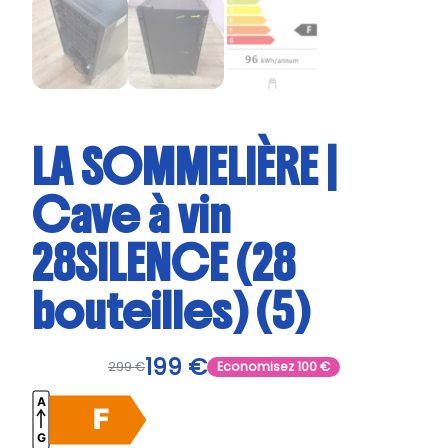
LA SOMMELIÈRE |
Cave à vin
28SILENCE (28
bouteilles) (5)
199
€
299
€
Economisez
100
€