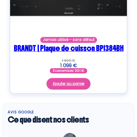
Jamais utilisé – sans défaut
BRANDT | Plaque de cuisson BPI384BH
1 400
€
1 099
€
Economisez
301
€
Ajouter au panier
AVIS GOOGLE
Ce que disent nos clients