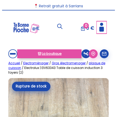
Aller
Livraison disponible dans toute la France
Retrait gratuit à Sarrians
au
contenu
0
0 €
La boutique
Accueil
/
Electroménager
/
Gros électromenager
/
plaque de
cuisson
/ Electrolux | EIV63343 Table de cuisson induction 3
foyers (2)