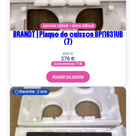
Jamais utilisé – sans défaut
BRANDT | Plaque de cuisson BPI1631UB
(7)
350
€
279
€
Economisez
71
€
Ajouter au panier
Garantie : 2 ans