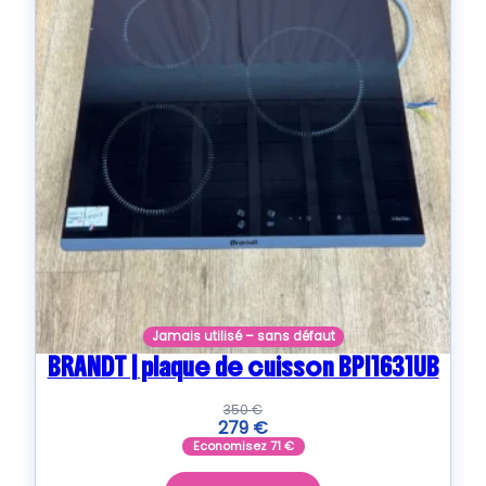
Jamais utilisé – sans défaut
BRANDT | plaque de cuisson BPI1631UB
350
€
279
€
Economisez
71
€