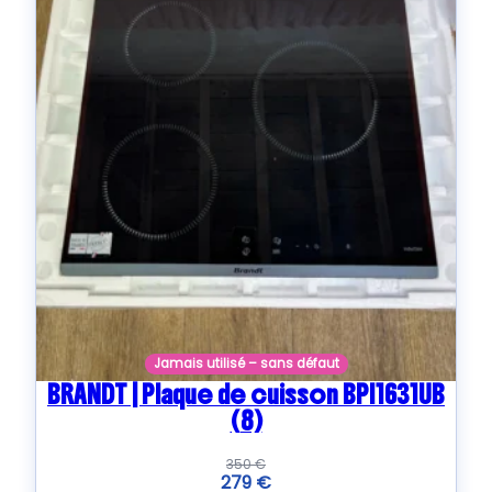
Jamais utilisé – sans défaut
BRANDT | Plaque de cuisson BPI1631UB
(8)
350
€
279
€