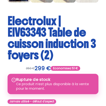
Electrolux |
EIV63343 Table de
cuisson induction 3
foyers (2)
299
€
350
€
Economisez
51
€
Rupture de stock
Ce produit n’est plus disponible à la vente
pour le moment.
Jamais utilisé – défaut d'aspect