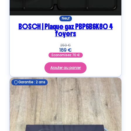
Neuf
BOSCH | Plaque gaz PBP6B6K80 4
foyers
259
€
189
€
Economisez
70
€
Ajouter au panier
Garantie : 2 ans