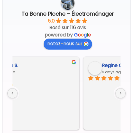
Ta Bonne Pioche – Électroménager
5.0
Basé sur 116 avis
powered by
G
o
o
g
l
e
notez-nous sur
Regine G.
6 days ago