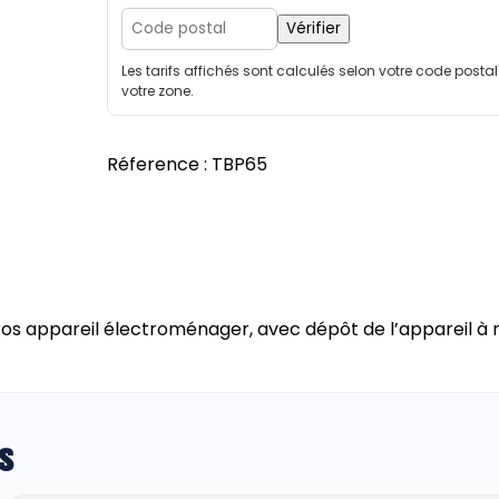
n
t
Vérifier
i
Les tarifs affichés sont calculés selon votre code posta
t
votre zone.
é
d
e
Réference :
TBP65
D
i
a
g
n
o
os appareil électroménager, avec dépôt de l’appareil à 
s
t
i
c
s
+
1