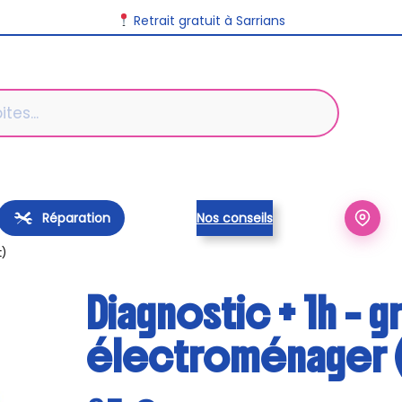
Retrait gratuit à Sarrians
Réparation
Nos conseils
t)
Diagnostic + 1h – g
électroménager 