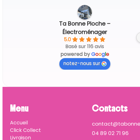
Regine G.
5 days ago
Ta Bonne Pioche –
Électroménager
5.0
Basé sur 116 avis
powered by
G
o
o
g
l
e
notez-nous sur
Menu
Contacts
Accueil
contact@tabonnep
Click Collect
04 89 02 71 96
Livraison