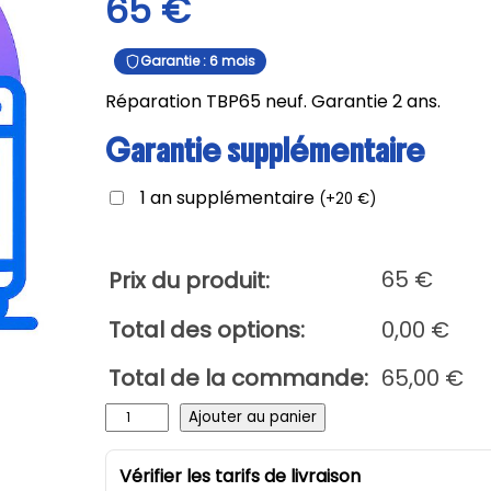
65
€
Garantie : 6 mois
Réparation TBP65 neuf. Garantie 2 ans.
Garantie supplémentaire
1 an supplémentaire
(
+
20
€
)
65
€
Prix du produit:
Total des options:
0,00
€
Total de la commande:
65,00
€
q
Ajouter au panier
u
a
Vérifier les tarifs de livraison