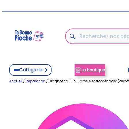
Aller
au
contenu
Recherche
de
produits
Catégorie
La boutique
Accueil
/
Réparation
/ Diagnostic + 1h – gros électroménager (dépô