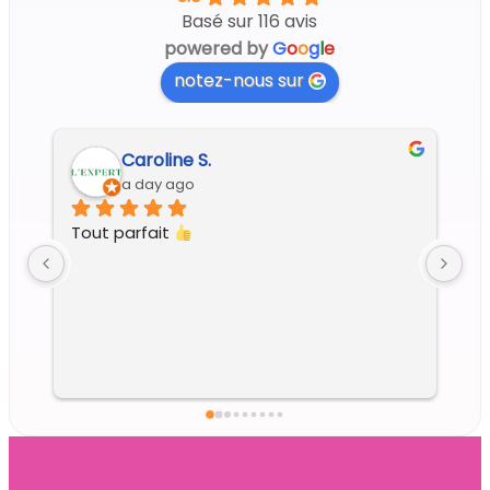
Basé sur 116 avis
powered by
G
o
o
g
l
e
notez-nous sur
Regine G.
5 days ago