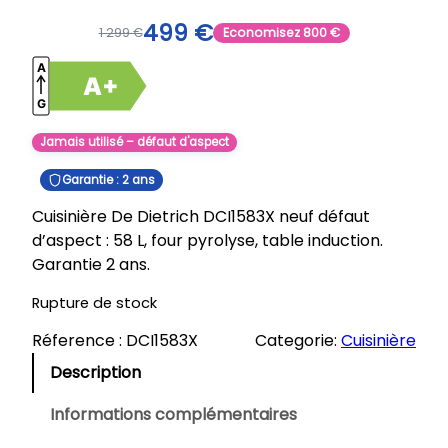
499
€
1 299
€
Economisez
800
€
Jamais utilisé – défaut d'aspect
Garantie : 2 ans
Cuisinière De Dietrich DCI1583X neuf défaut
d’aspect : 58 L, four pyrolyse, table induction.
Garantie 2 ans.
Rupture de stock
Réference :
DCI1583X
Categorie:
Cuisinière
Description
Informations complémentaires