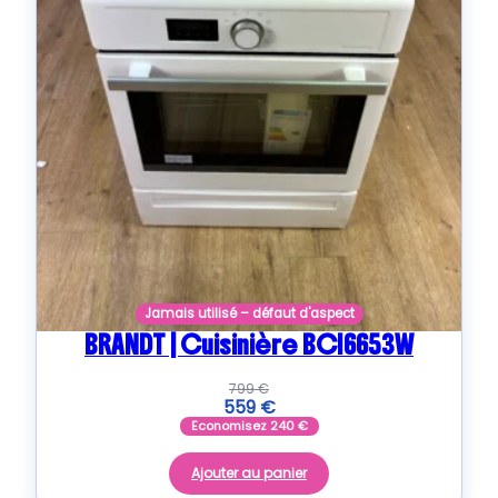
Jamais utilisé – défaut d'aspect
BRANDT | Cuisinière BCI6653W
799
€
559
€
Economisez
240
€
Ajouter au panier