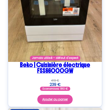
Jamais utilisé – défaut d'aspect
Beko | Cuisinière électrique
FSS66000GW
419
€
239
€
Economisez
180
€
Ajouter au panier