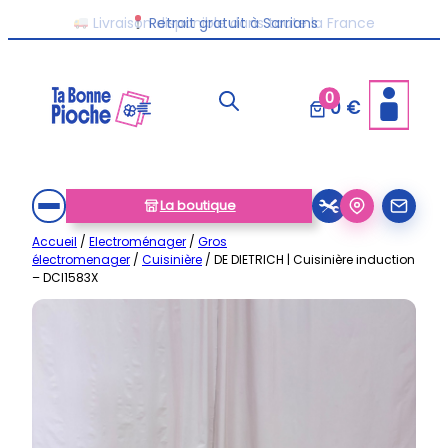
Aller
Livraison disponible dans toute la France
au
contenu
0
0 €
La boutique
Accueil
/
Electroménager
/
Gros
électromenager
/
Cuisinière
/ DE DIETRICH | Cuisinière induction
– DCI1583X