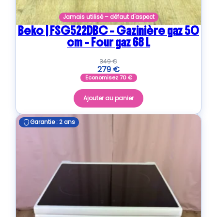
Jamais utilisé – défaut d'aspect
Beko | FSG522DBC – Gazinière gaz 50
cm – Four gaz 68 L
349
€
279
€
Economisez
70
€
Ajouter au panier
Garantie : 2 ans