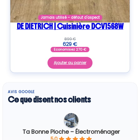
Jamais utilisé – défaut d'aspect
DE DIETRICH | Cuisinière DCV1568W
899
€
629
€
Economisez
270
€
Ajouter au panier
AVIS GOOGLE
Ce que disent nos clients
Ta Bonne Pioche – Électroménager
5.0