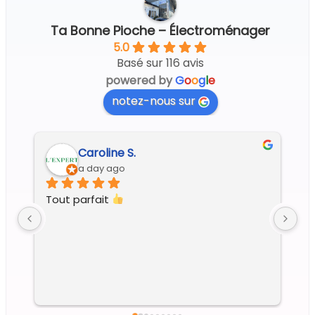
Ta Bonne Pioche – Électroménager
5.0
Basé sur 116 avis
powered by
G
o
o
g
l
e
notez-nous sur
Regine G.
5 days ago