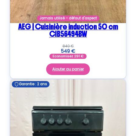
Jamais utilisé – défaut d'aspect
AEG | Cuisinière induction 50 cm
CIB56494BW
840
€
549
€
Economisez
291
€
Ajouter au panier
Garantie : 2 ans