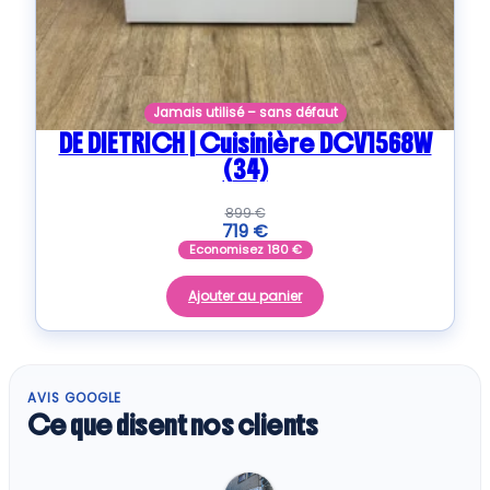
Jamais utilisé – sans défaut
DE DIETRICH | Cuisinière DCV1568W
(34)
899
€
719
€
Economisez
180
€
Ajouter au panier
AVIS GOOGLE
Ce que disent nos clients