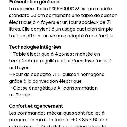
Présentation générale
n
La cuisinière Beko FSS66000GW est un modèle
i
standard 60 cm combinant une table de cuisson
è
électrique à 4 foyers et un four spacieux de 71
r
litres. Elle convient à un usage quotidien simple
e
tout en offrant un volume adapté à une famille.
é
l
Technologies intégrées
e
– Table électrique à 4 zones : montée en
c
température régulière et surface lisse facile à
t
nettoyer.
r
– Four de capacité 71 L : cuisson homogène
i
grâce à la convection électrique.
q
– Classe énergétique A : consommation
u
maîtrisée.
e
Confort et agencement
F
Les commandes mécaniques sont faciles à
S
prendre en main. Le format 60 × 85 × 60 cm
S
correspond à l’installation standard dans la