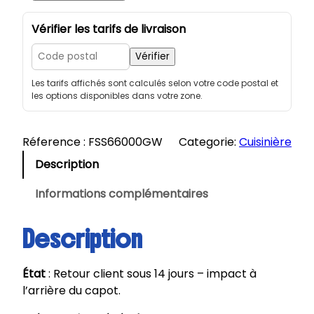
u
a
Vérifier les tarifs de livraison
n
t
Vérifier
i
Les tarifs affichés sont calculés selon votre code postal et
t
les options disponibles dans votre zone.
é
d
e
Réference :
FSS66000GW
Categorie:
Cuisinière
B
Description
e
k
Informations complémentaires
o
|
Description
C
u
État
: Retour client sous 14 jours – impact à
i
l’arrière du capot.
s
i