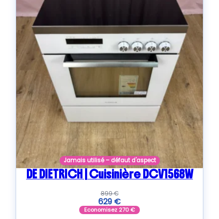
Jamais utilisé – défaut d'aspect
DE DIETRICH | Cuisinière DCV1568W
899
€
629
€
Economisez
270
€