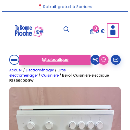
Aller
Retrait gratuit à Sarrians
au
contenu
0
0 €
La boutique
Accueil
/
Electroménager
/
Gros
électromenager
/
Cuisinière
/ Beko | Cuisinière électrique
FSS66000GW