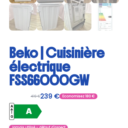
Beko | Cuisinière
électrique
FSS66000GW
239
€
419
€
Economisez
180
€
Jamais utilisé – défaut d'aspect