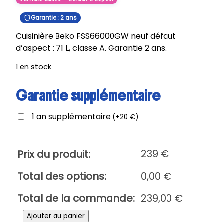
Garantie : 2 ans
Cuisinière Beko FSS66000GW neuf défaut
d’aspect : 71 L, classe A. Garantie 2 ans.
1 en stock
Garantie supplémentaire
1 an supplémentaire
(
+
20
€
)
239
€
Prix du produit:
Total des options:
0,00
€
Total de la commande:
239,00
€
q
Ajouter au panier