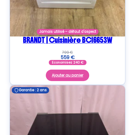
Jamais utilisé – défaut d'aspect
BRANDT | Cuisinière BCI6653W
799
€
559
€
Economisez
240
€
Ajouter au panier
Garantie : 2 ans