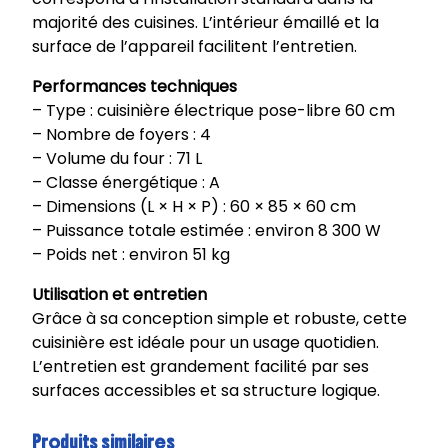
6
majorité des cuisines. L’intérieur émaillé et la
6
surface de l’appareil facilitent l’entretien.
0
0
Performances techniques
0
– Type : cuisinière électrique pose-libre 60 cm
G
– Nombre de foyers : 4
W
– Volume du four : 71 L
– Classe énergétique : A
– Dimensions (L × H × P) : 60 × 85 × 60 cm
– Puissance totale estimée : environ 8 300 W
– Poids net : environ 51 kg
Utilisation et entretien
Grâce à sa conception simple et robuste, cette
cuisinière est idéale pour un usage quotidien.
L’entretien est grandement facilité par ses
surfaces accessibles et sa structure logique.
Produits similaires