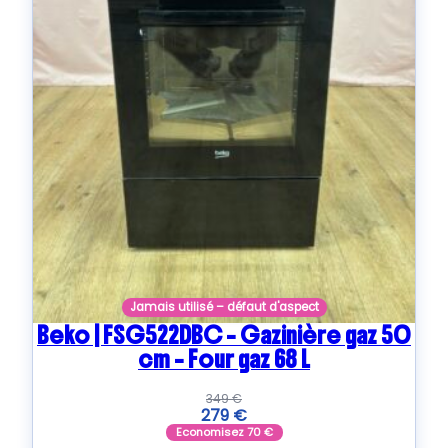
Jamais utilisé – défaut d'aspect
Beko | FSG522DBC – Gazinière gaz 50
cm – Four gaz 68 L
349
€
279
€
Economisez
70
€