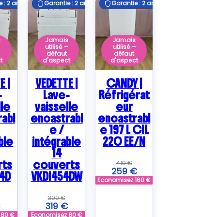
 : 2 ans
 : 2 ans
Garantie : 2 ans
Garantie : 2 ans
Garantie : 2 ans
Garantie : 2 ans
E
E
E
s
Jamais
Jamais
–
utilisé –
utilisé –
défaut
défaut
t
d'aspect
d'aspect
E |
VEDETTE |
CANDY |
-
Lave-
Réfrigérat
lle
vaisselle
eur
abl
encastrabl
encastrabl
e /
e 197 L CIL
ble
intégrable
220 EE/N
14
rts
couverts
419
€
259
€
4D
VKDI454DW
Economisez
160
€
399
€
319
€
z
80
€
Economisez
80
€