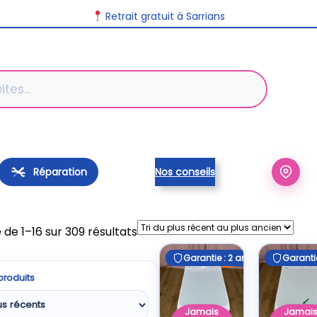
Retrait gratuit à Sarrians
Réparation
Nos conseils
Trié
 de 1–16 sur 309 résultats
du
Garantie : 2 ans
Garantie : 2 ans
Garantie
Garantie
E
plus
 produits
récent
au
Jamais
Jamai
plus