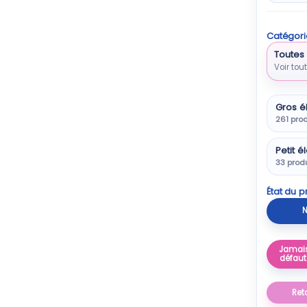
Catégori
Toutes 
Voir tou
Gros é
261 prod
Petit 
33 prod
État du p
N
Jamais
défaut
Ret