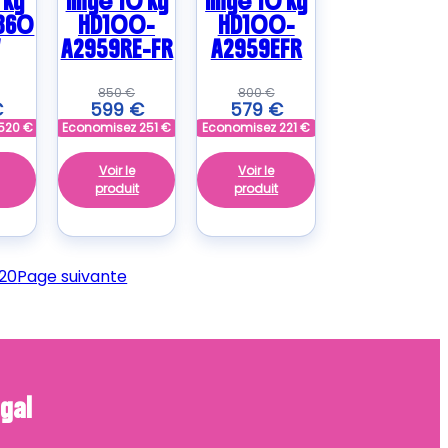
 kg
linge 10 kg
linge 10 kg
860
HD100-
HD100-
A2959RE-FR
A2959EFR
850
€
800
€
€
599
€
579
€
520
€
Economisez
251
€
Economisez
221
€
Voir le
Voir le
produit
produit
20
Page suivante
gal