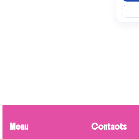
SAUT
5 pro
ASK
4 prod
FRIGE
4 prod
LG
4 prod
WHIR
4 prod
Menu
Contacts
ROSI