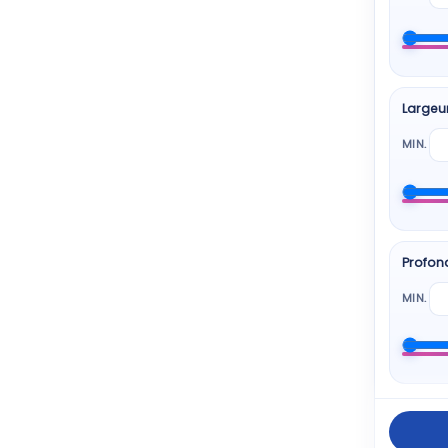
BEKO
6 pro
Largeu
HISE
6 pro
MIN.
SAM
6 pro
Profon
BOS
5 pro
MIN.
Elect
5 pro
ESSEN
5 pro