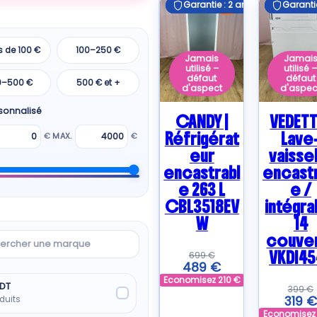
Garantie : 2 ans
Garantie : 2 ans
Garantie
Garantie
E
s de 100 €
100–250 €
Jamais
Jamai
utilisé –
utilisé 
défaut
défaut
0–500 €
500 € et +
d'aspect
d'aspec
rsonnalisé
CANDY |
VEDETT
Réfrigérat
Lave
€
MAX.
€
eur
vaisse
encastrabl
encastr
e 263 L
e /
CBL3518EV
intégra
W
14
rcher
couve
VKDI45
699
€
489
€
ue
Economisez
210
€
DT
399
€
319
€
duits
Economise