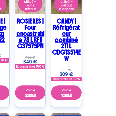
–
utilisé –
utilisé –
sans
défaut
t
défaut
d'aspect
E |
ROSIERES |
CANDY |
nge
Four
Réfrigérat
kg
encastrabl
eur
22
e 78 L RF6
combiné
C37979PN
211 L
CDG1S514E
€
W
499
€
z
70
€
349
€
Economisez
150
€
299
€
209
€
Economisez
90
€
Voir le
Voir le
produit
produit