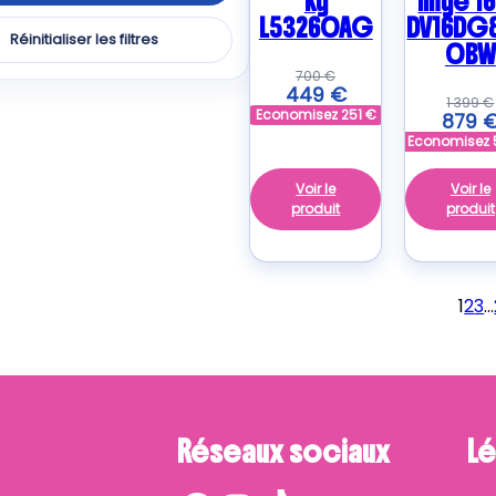
kg
linge 16
L53260AG
DV16DG
Réinitialiser les filtres
0BW
ER
700
€
duits
449
€
1 399
€
Economisez
251
€
879
O
Economisez
uits
Voir le
Voir le
produit
produit
LUX
uits
1
2
3
…
uits
LPOOL
uits
Réseaux sociaux
Lé
ERES