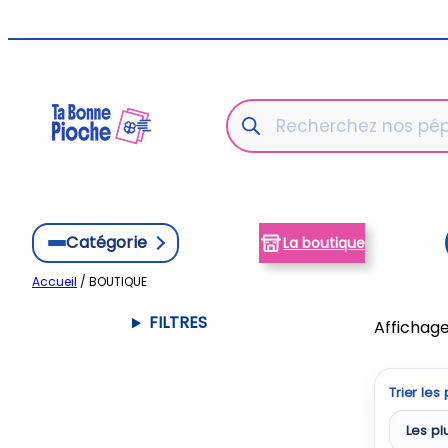
Aller
au
contenu
Recherche
de
produits
Catégorie
La boutique
Accueil
/ BOUTIQUE
FILTRES
Affichage
Trier les