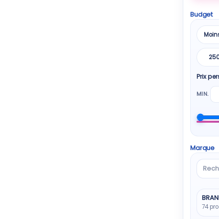
Budget
Moin
25
Prix pe
MIN.
Marque
Reche
une
marq
BRAN
74 pro