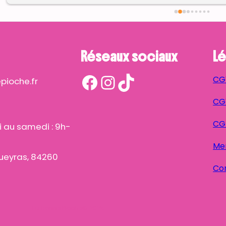
Réseaux sociaux
Lé
Facebook
Instagram
TikTok
CG
ioche.fr
CGV
CG
i au samedi : 9h-
Men
ueyras, 84260
Con
Ta Bonne Pioche
© 2025