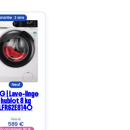
rantie : 2 ans
Neuf
G | Lave-linge
hublot 8 kg
LFR62E814O
750
€
589
€
Economisez
161
€