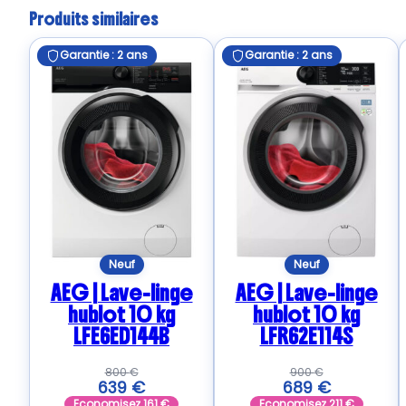
Produits similaires
Garantie : 2 ans
Garantie : 2 ans
Neuf
Neuf
AEG | Lave-linge
AEG | Lave-linge
hublot 10 kg
hublot 10 kg
LFE6ED144B
LFR62E114S
800
€
900
€
639
€
689
€
Economisez
161
€
Economisez
211
€