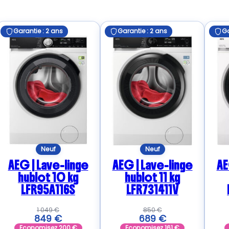
Garantie : 2 ans
Garantie : 2 ans
Ga
Neuf
Neuf
AEG | Lave-linge
AEG | Lave-linge
AE
hublot 10 kg
hublot 11 kg
LFR95A116S
LFR731411V
1 049
€
850
€
849
€
689
€
Economisez
200
€
Economisez
161
€