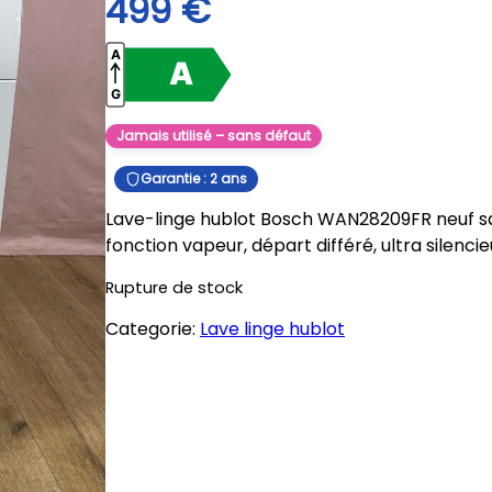
499
€
Jamais utilisé – sans défaut
Garantie : 2 ans
Lave-linge hublot Bosch WAN28209FR neuf san
fonction vapeur, départ différé, ultra silenci
Rupture de stock
Categorie:
Lave linge hublot