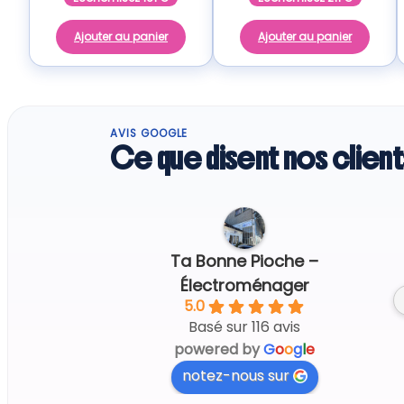
Ajouter au panier
Ajouter au panier
AVIS GOOGLE
Ce que disent nos client
Regine G.
5 days ago
Ta Bonne Pioche –
Électroménager
5.0
Basé sur 116 avis
powered by
G
o
o
g
l
e
notez-nous sur