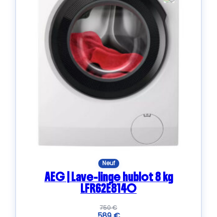
Neuf
AEG | Lave-linge hublot 8 kg
LFR62E814O
750
€
589
€