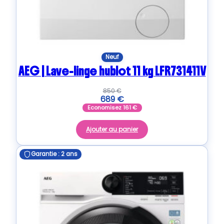
Neuf
AEG | Lave-linge hublot 11 kg LFR731411V
850
€
689
€
Economisez
161
€
Ajouter au panier
Garantie : 2 ans