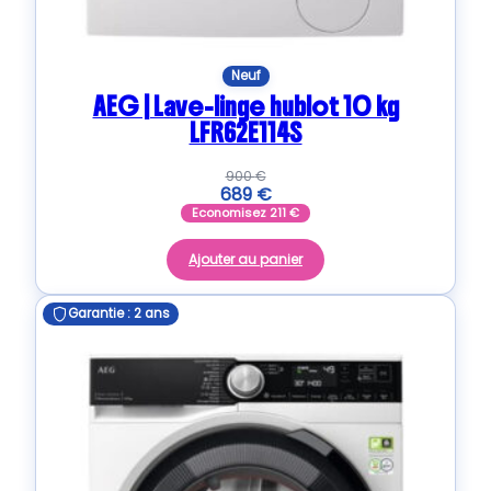
Neuf
AEG | Lave-linge hublot 10 kg
LFR62E114S
900
€
689
€
Economisez
211
€
Ajouter au panier
Garantie : 2 ans