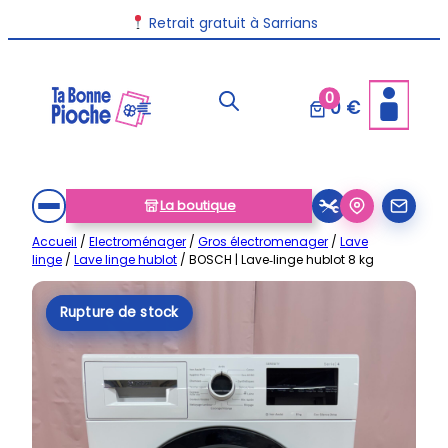
Aller
Livraison disponible dans toute la France
Retrait gratuit à Sarrians
au
contenu
0
0 €
La boutique
Accueil
/
Electroménager
/
Gros électromenager
/
Lave
linge
/
Lave linge hublot
/ BOSCH | Lave‑linge hublot 8 kg