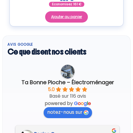
Economisez
161
€
Ajouter au panier
AVIS GOOGLE
Ce que disent nos clients
Ta Bonne Pioche – Électroménager
5.0
Basé sur 116 avis
powered by
G
o
o
g
l
e
notez-nous sur