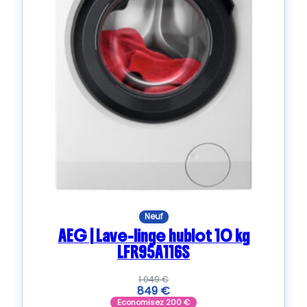
Neuf
AEG | Lave-linge hublot 10 kg
LFR95A116S
1 049
€
849
€
Economisez
200
€