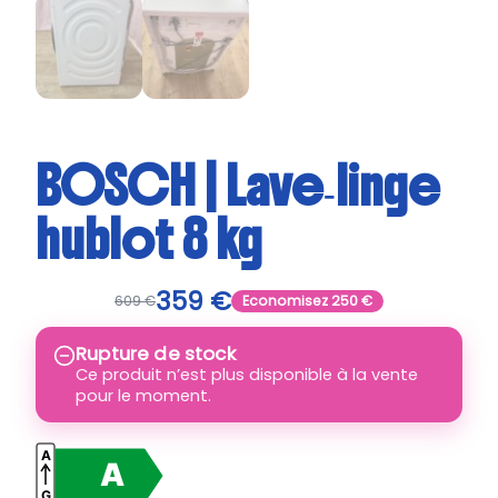
BOSCH | Lave‑linge
hublot 8 kg
359
€
609
€
Economisez
250
€
Rupture de stock
Ce produit n’est plus disponible à la vente
pour le moment.