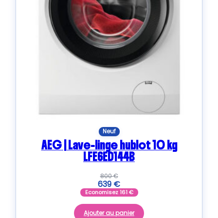
Neuf
AEG | Lave-linge hublot 10 kg
LFE6ED144B
800
€
639
€
Economisez
161
€
Ajouter au panier