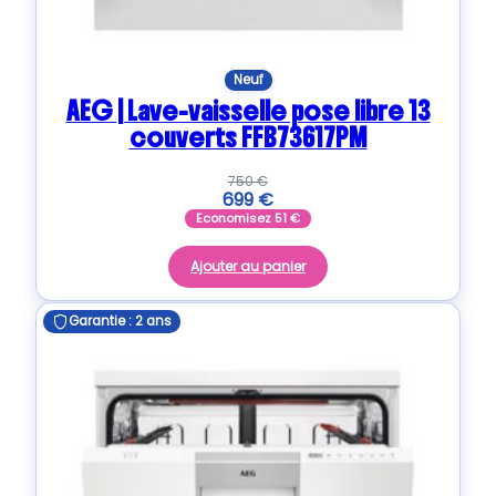
Neuf
AEG | Lave-vaisselle pose libre 13
couverts FFB73617PM
750
€
699
€
Economisez
51
€
Ajouter au panier
Garantie : 2 ans