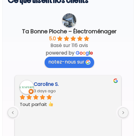
Ce que disent nos clients
Ta Bonne Pioche – Électroménager
5.0
Basé sur 116 avis
powered by
G
o
o
g
l
e
notez-nous sur
Regine G.
6 days ago