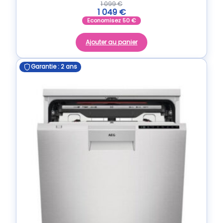
1 099
€
1 049
€
Economisez
50
€
Ajouter au panier
Garantie : 2 ans