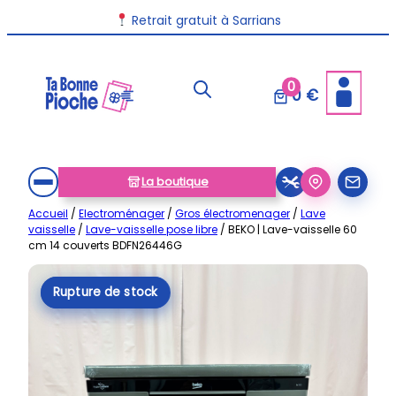
Aller
Retrait gratuit à Sarrians
au
contenu
0
0 €
La boutique
Accueil
/
Electroménager
/
Gros électromenager
/
Lave
vaisselle
/
Lave-vaisselle pose libre
/ BEKO | Lave-vaisselle 60
cm 14 couverts BDFN26446G