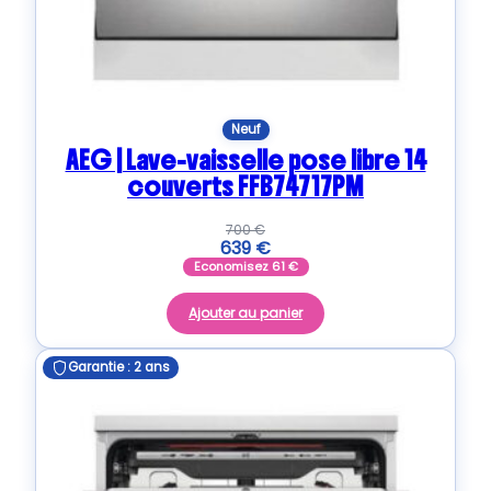
Neuf
AEG | Lave-vaisselle pose libre 14
couverts FFB74717PM
700
€
639
€
Economisez
61
€
Ajouter au panier
Garantie : 2 ans