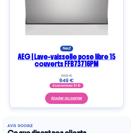
Neuf
AEG | Lave-vaisselle pose libre 15
couverts FFB73716PM
900
€
849
€
Economisez
51
€
Ajouter au panier
AVIS GOOGLE