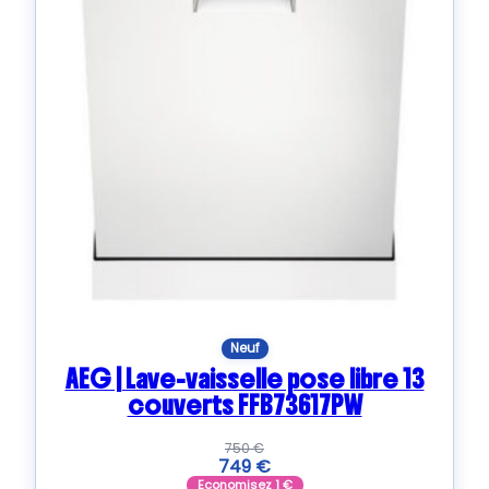
Neuf
AEG | Lave-vaisselle pose libre 13
couverts FFB73617PW
750
€
749
€
Economisez
1
€