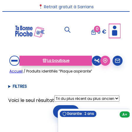
Aller
Retrait gratuit à Sarrians
au
contenu
0
0 €
La boutique
Accueil
/ Produits identifiés “Plaque aspirante”
FILTRES
Voici le seul résultat
Filtrer
Garantie : 2 ans
Garantie : 2 ans
A+