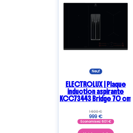
Neuf
ELECTROLUX | Plaque
induction aspirante
KCC73443 Bridge 70 cm
1 600
€
999
€
Economisez
601
€