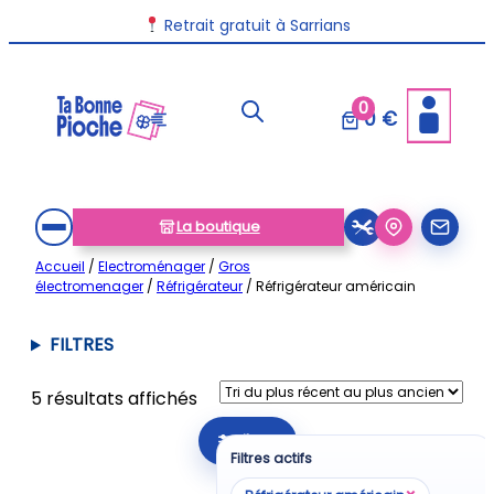
Aller
Retrait gratuit à Sarrians
au
contenu
0
0 €
La boutique
Accueil
/
Electroménager
/
Gros
électromenager
/
Réfrigérateur
/ Réfrigérateur américain
FILTRES
Trié
5 résultats affichés
du
Filtrer
plus
Filtres actifs
récent