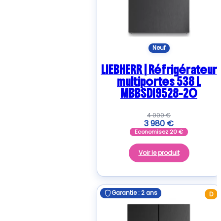
Neuf
LIEBHERR | Réfrigérateur
multiportes 538 L
MBBSDI9528-20
4 000
€
3 980
€
Economisez
20
€
Voir le produit
Garantie : 2 ans
Garantie : 2 ans
D