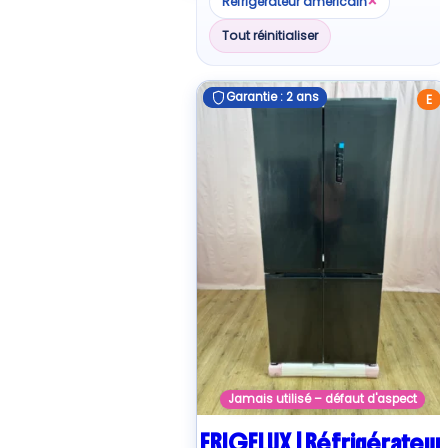
×
Réfrigérateur américain
au
plus
Tout réinitialiser
ancien
Garantie : 2 ans
Garantie : 2 ans
E
Jamais utilisé – défaut d'aspect
FRIGELUX | Réfrigérateur