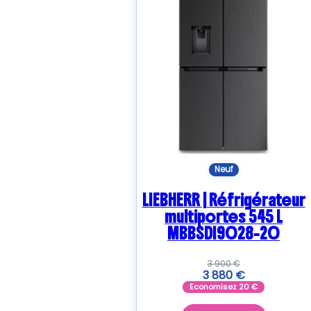
Neuf
LIEBHERR | Réfrigérateur
multiportes 545 L
MBBSDI9028-20
3 900
€
3 880
€
Economisez
20
€