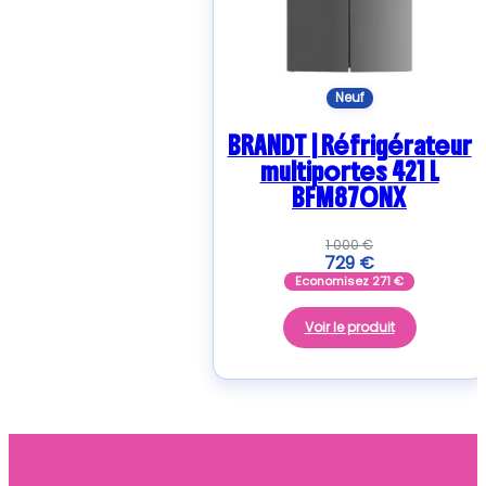
Neuf
BRANDT | Réfrigérateur
multiportes 421 L
BFM870NX
1 000
€
729
€
Economisez
271
€
Voir le produit