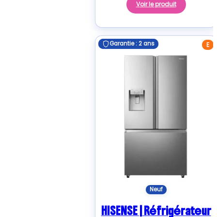
Voir le produit
Garantie : 2 ans
Garantie : 2 ans
E
Neuf
HISENSE | Réfrigérateur