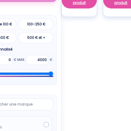
produit
produit
e 100 €
100–250 €
500 €
500 € et +
nnalisé
€
MAX.
€
cher
ts