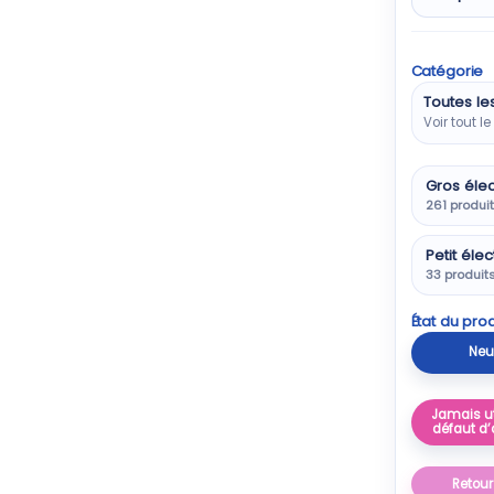
Catégorie
Toutes le
Voir tout l
Gros éle
261 produi
Petit él
33 produit
État du prod
Neu
Jamais ut
défaut d’
Retour