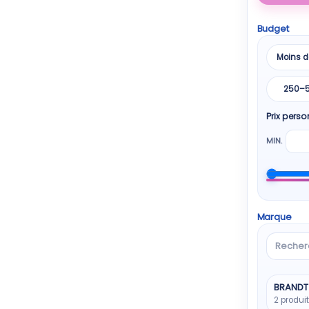
Budget
Moins d
250–
Prix perso
MIN.
Marque
Recher
une
marque
BRANDT
2 produi