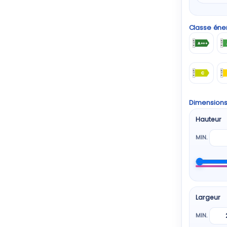
Classe éne
A+++
C
Dimension
Hauteur
MIN.
Largeur
MIN.