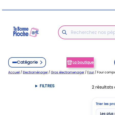
Aller
au
contenu
Recherche
de
produits
Catégorie
La boutique
Accueil
/
Electroménager
/
Gros électromenager
/
Four
/ Four comp
FILTRES
2 résultats 
Trier les pr