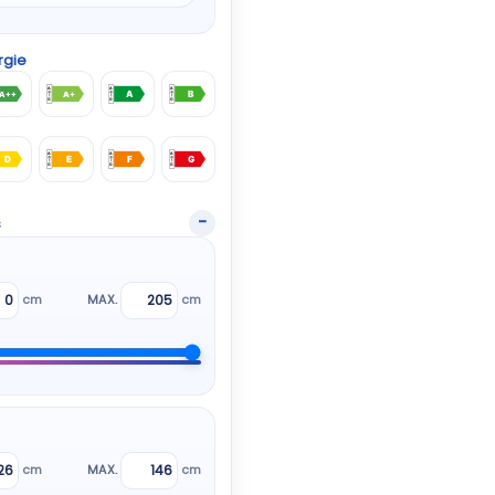
rgie
A++
A+
A
B
D
E
F
G
s
cm
MAX.
cm
cm
MAX.
cm