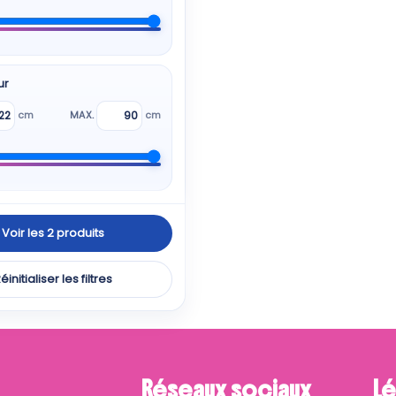
ur
cm
MAX.
cm
Voir les 2 produits
éinitialiser les filtres
Réseaux sociaux
Lé