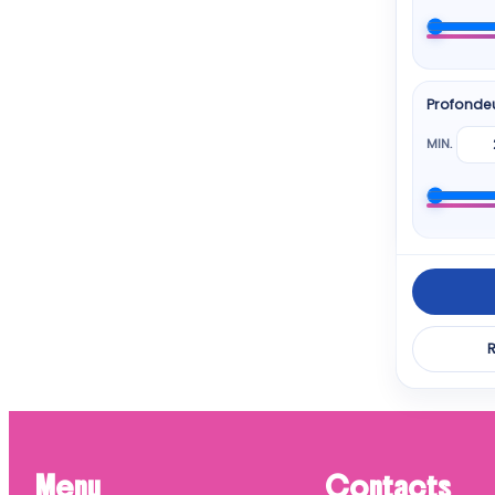
Profonde
MIN.
R
Menu
Contacts