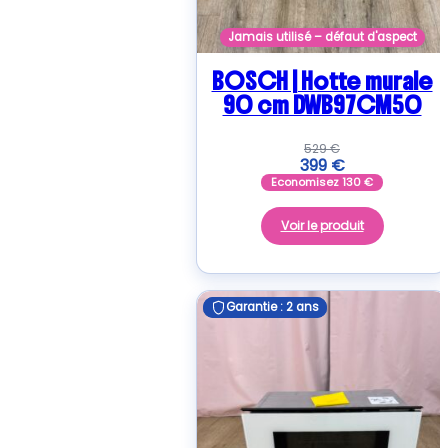
Jamais utilisé – défaut d'aspect
BOSCH | Hotte murale
90 cm DWB97CM50
529
€
399
€
Economisez
130
€
Voir le produit
Garantie : 2 ans
Garantie : 2 ans