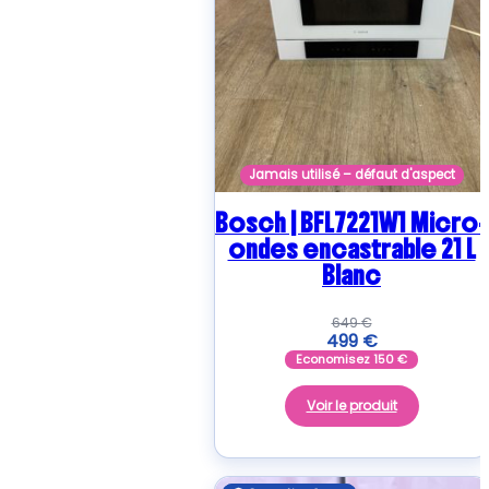
Jamais utilisé – défaut d'aspect
Bosch | BFL7221W1 Micro-
ondes encastrable 21 L
Blanc
649
€
499
€
Economisez
150
€
Voir le produit