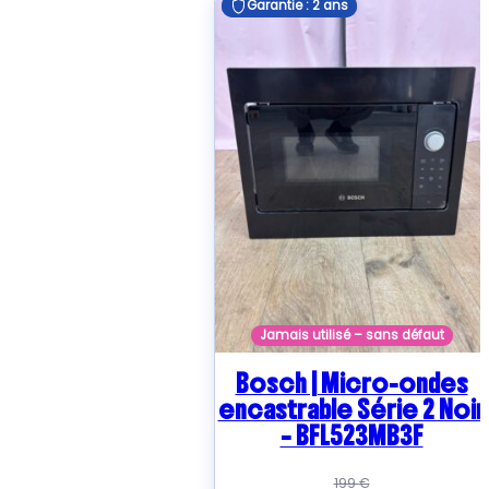
Garantie : 2 ans
Garantie : 2 ans
Jamais utilisé – sans défaut
Bosch | Micro-ondes
encastrable Série 2 Noir
– BFL523MB3F
199
€