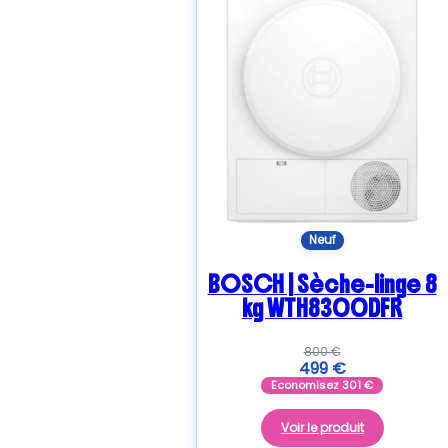
plus
ancien
Neuf
BOSCH | Sèche-linge 8
kg WTH8300DFR
800
€
499
€
Economisez
301
€
Voir le produit