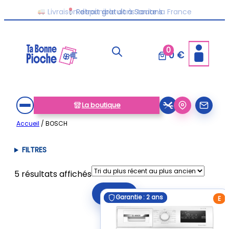
Aller
Livraison disponible dans toute la France
Retrait gratuit à Sarrians
au
contenu
0
0 €
La boutique
Accueil
/ BOSCH
FILTRES
Trié
5 résultats affichés
du
Filtrer
plus
Garantie : 2 ans
Garantie : 2 ans
E
récent
au