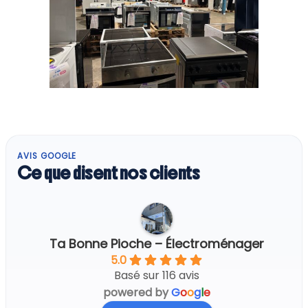
AVIS GOOGLE
Ce que disent nos clients
Ta Bonne Pioche – Électroménager
5.0
Basé sur 116 avis
powered by
G
o
o
g
l
e