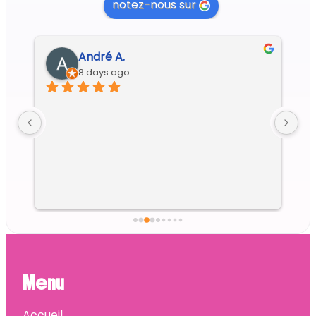
notez-nous sur
André A.
8 days ago
Ex
di
Menu
Accueil