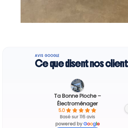
AVIS GOOGLE
Ce que disent nos client
Caroline S.
a day ago
Ta Bonne Pioche –
Tout parfait 
Électroménager
5.0
Basé sur 116 avis
powered by
G
o
o
g
l
e