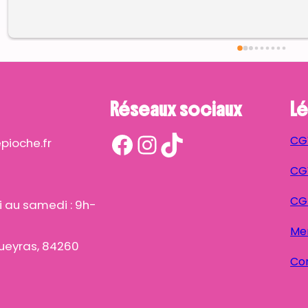
Réseaux sociaux
Lé
Facebook
Instagram
TikTok
CG
ioche.fr
CGV
CG
i au samedi : 9h-
Men
ueyras, 84260
Con