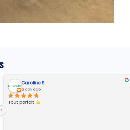
s
Regine G.
5 days ago