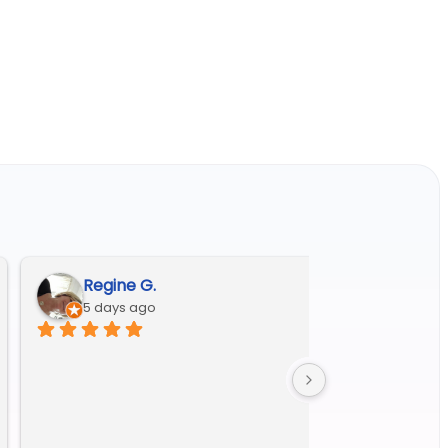
André A.
6 days ago