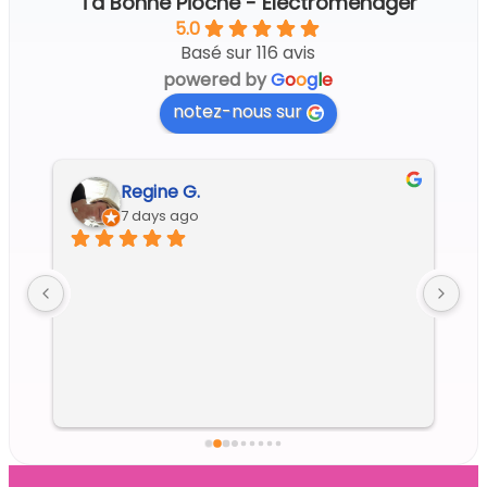
Ta Bonne Pioche - Électroménager
5.0
Basé sur 116 avis
powered by
G
o
o
g
l
e
notez-nous sur
Regine G.
7 days ago