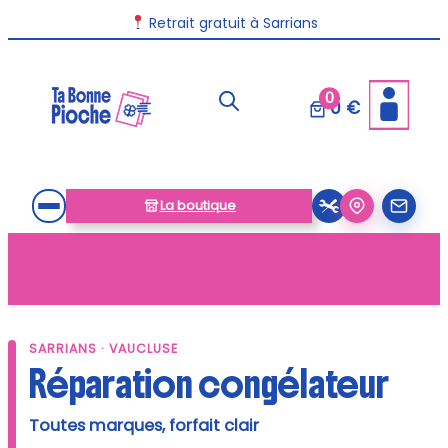
Aller
Livraison disponible dans toute la France
Retrait gratuit à Sarrians
au
contenu
0
0 €
La boutique
SARRIANS · VAUCLUSE
Réparation congélateur
Toutes marques, forfait clair